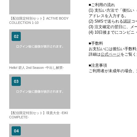
■ご利用の流れ
(1) 支払い方法で「後払い
アドレスを入力する。
【配信限定特別セット】ACTIVE BODY
(2) SMSで送られる認
COLLECTION 1-10
(3) 注文確定の翌日に、
(4) 10日後までにコンビ
■手数料
お支払いには後払い手数料
詳細は
公式ページ
をご覧く
■注意事項
Hello! 碧人 2nd Season -中出し解禁-
ご利用者が未成年の場合、
【配信限定特別セット】瑛貴大全 -EIKI
COMPLETE-