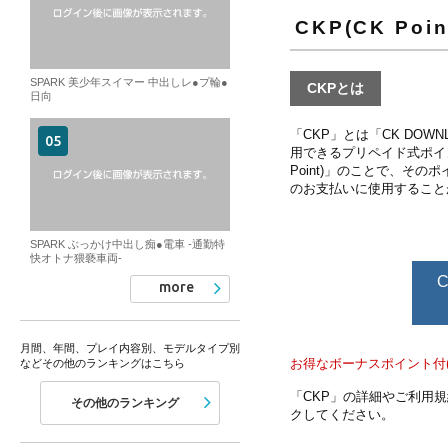
CKP(CK Poin
SPARK 美少年スイマー 中出しレ●プ輪●
CKPとは
日向
「CKP」とは「CK DOW
用できるプリペイド式ポイン
Point)」のことで、その
のお支払いに使用すること
SPARK ぶっかけ中出し痴●電車 -通勤特
快オトナ猥褻車両-
more
月間、年間、プレイ内容別、モデルタイプ別
お得なボーナスポイント付(
などその他のランキングはこちら
「CKP」の詳細やご利用
その他のランキング
クしてください。