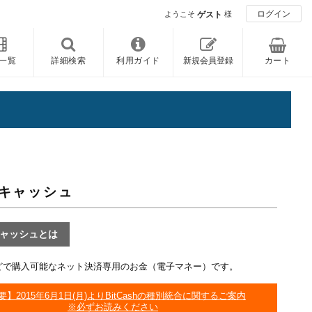
ログイン
ようこそ
ゲスト
様
一覧
詳細検索
利用ガイド
新規会員登録
カート
キャッシュ
ャッシュとは
どで購入可能なネット決済専用のお金（電子マネー）です。
要】2015年6月1日(月)よりBitCashの種別統合に関するご案内
※必ずお読みください