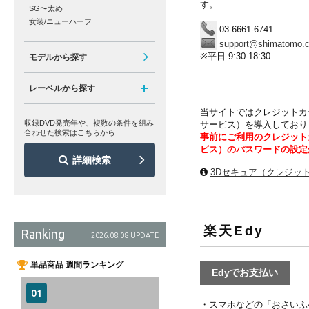
す。
SG〜太め
女装/ニューハーフ
03-6661-6741
support@shimatomo.
※平日 9:30-18:30
モデルから探す
レーベルから探す
当サイトではクレジットカ
収録DVD発売年や、複数の条件を組み
サービス）を導入しており
合わせた検索はこちらから
事前にご利用のクレジット
ビス）のパスワードの設定
詳細検索
3Dセキュア（クレジッ
楽天Edy
Ranking
2026.08.08 UPDATE
単品商品 週間ランキング
Edyでお支払い
・スマホなどの「おさいふケ