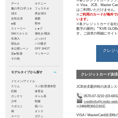
※各クレジットカードブラ
デート
オナニー
※ Visa、JCB、Mast
魔の手口/手コキ
フェラチオ
はご利用いただけません。
SEX
男女SEX
※
ご利用のカードが海外で
女性出演
複数
います。
●撮
野外
※各クレジットカード会社から
数字の羅列）""KVB GLOBA
ストーリー
レ●プ
す。ご請求の明細にサイト
SM/スカトロ
潮吹き/飛沫
生挿入
ぶっかけ
寝込み
バカ騒ぎ
未公開シーン
OFF SHOT
クレジ
泥●/飲酒
マッサージ
その他
モデルタイプから探す
クレジットカード決済
イケメン/アイドル
スリム
スジ筋/普通体型
JCB決済選択時の決済シス
巨根
体育会
0570-07-3210 (03-6832
ガッチリ
ギャル系
少年
制服
creditinfo@credix-web
※24時間365日対応
スポユニ
競パン
褌
オトナ
VISA / MasterCard決
スーツ
ガテン