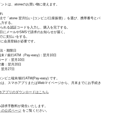
ントは、atoneのお買い物に使えます。
れ
方法で「atone 翌月払い (コンビニ/口座振替) 」を選び、携帯番号とパ
入力する。
Sで送られる認証コードを入力し、購入を完了する。
1～3日にメールやSMSで請求のお知らせが届く。
日までに支払いをする。
時に会員登録が必要です。
方法・期限日
 / 銀行ATM（Pay-easy)：翌月10日
ード：翌月10日
書：翌月20日
翌月27日
ビニ端末/銀行ATM(Pay-easy) です。
合は、スマホアプリまたはWebマイページから、月末までにお手続き
スマホアプリのダウンロードはこちら
み請求手数料が発生いたします。
ne の公式ページ
をご覧ください。