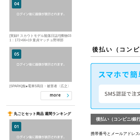
[実録!! スカウトモデル陥落日誌!!]獲物03
1：172×66×19 童貞マッチョ野球部
後払い（コンビ
[SPARK]痴●電車5両目・被害者〈広之〉
more
丸ごとセット商品 週間ランキング
後払い（コンビニ/銀
携帯番号とメールアドレス