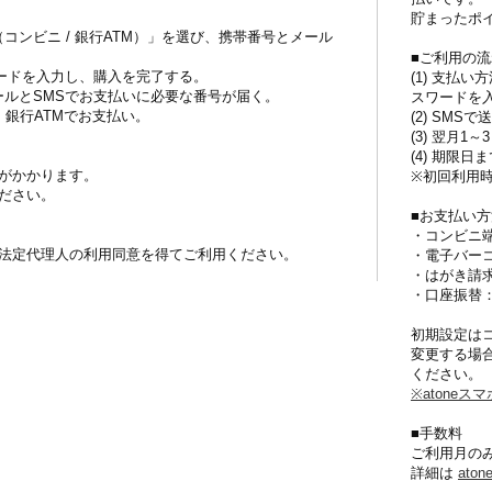
貯まったポイ
（コンビニ / 銀行ATM）」を選び、携帯番号とメール
■ご利用の流
証コードを入力し、購入を完了する。
(1) 支払い
メールとSMSでお支払いに必要な番号が届く。
スワードを
ニ・銀行ATMでお支払い。
(2) SM
(3) 翌月
(4) 期限
がかかります。
※初回利用
ださい。
■お支払い
・コンビニ端末
法定代理人の利用同意を得てご利用ください。
・電子バーコ
・はがき請求
・口座振替：
初期設定はコン
変更する場
ください。
※atone
■手数料
ご利用月の
詳細は
ato