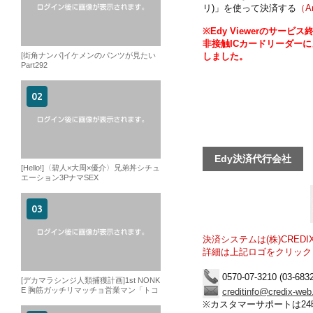
リ)」を使って決済する
（A
※Edy Viewerのサー
非接触ICカードリーダー
[街角ナンパ]イケメンのパンツが見たい
しました。
Part292
Edy決済代行会社
[Hello!]〈碧人×大周×優介〉兄弟丼シチュ
エーション3PナマSEX
決済システムは(株)CRED
詳細は上記ロゴをクリック
0570-07-3210 (03-6832
[デカマラシンジ人類捕獲計画]1st NONK
E 胸筋ガッチリマッチョ営業マン「トコ
creditinfo@credix-web
ロテン、発射」
※カスタマーサポートは24