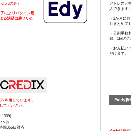
ndroidのみ）
アドレスと
入できます
ビス終了によりパソコン用
による決済は終了いた
・1か月に
月まとめて1
・分割手数
録、1回のご
・お支払い
だけます。
Paidy
IXを利用しています。
してください。
-1339)
.co.jp
時間365日対応
Paidyは