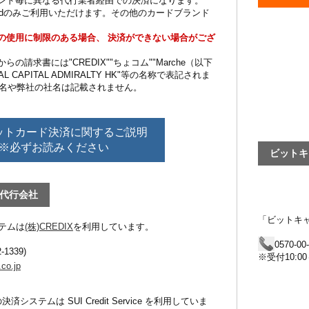
ンド毎に異なる代行業者経由での決済になります。
er Cardのみご利用いただけます。その他のカードブランド
の使用に制限のある場合、 決済ができない場合がござ
の請求書には"CREDIX""ちょコム""Marche（以下
L CAPITAL ADMIRALTY HK"等の名称で表記されま
名や弊社の社名は記載されません。
ットカード決済に関するご説明
※必ずお読みください
ビットキ
代行会社
「ビットキ
テムは
(株)CREDIX
を利用しています。
0570-00
-1339)
※受付10:0
.co.jp
済時の決済システムは SUI Credit Service を利用していま