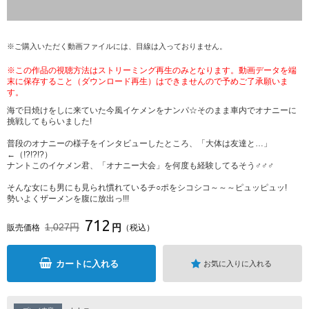
※ご購入いただく動画ファイルには、目線は入っておりません。
※この作品の視聴方法はストリーミング再生のみとなります。動画データを端
末に保存すること（ダウンロード再生）はできませんので予めご了承願いま
す。
海で日焼けをしに来ていた今風イケメンをナンパ☆そのまま車内でオナニーに
挑戦してもらいました!
普段のオナニーの様子をインタビューしたところ、「大体は友達と…」
←（!?!?!?）
ナントこのイケメン君、「オナニー大会」を何度も経験してるそう♂♂♂
そんな女にも男にも見られ慣れているチ○ポをシコシコ～～～ピュッピュッ!
勢いよくザーメンを腹に放出っ!!!
712
1,027円
円
販売価格
（税込）
カートに入れる
お気に入りに入れる