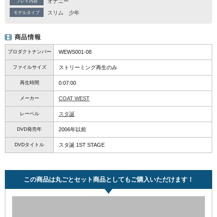
オナニー
プレイ内容
スリム
少年
モデルタイプ
商品情報
プロダクトナンバー
WEWS001-08
ファイルサイズ
ストリーミング再生のみ
再生時間
0:07:00
メーカー
COAT WEST
レーベル
スタ誕
DVD発売年
2006年以前
DVDタイトル
スタ誕 1ST STAGE
この商品は丸ごとセット商品としてもご購入いただけます！