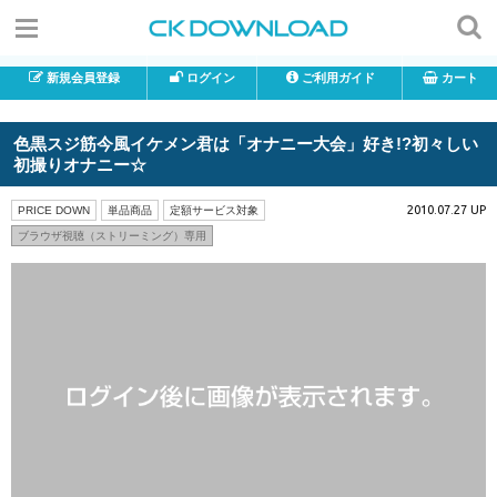
新規会員登録
ログイン
ご利用ガイド
カート
色黒スジ筋今風イケメン君は「オナニー大会」好き!?初々しい
初撮りオナニー☆
2010.07.27 UP
PRICE DOWN
単品商品
定額サービス対象
ブラウザ視聴（ストリーミング）専用