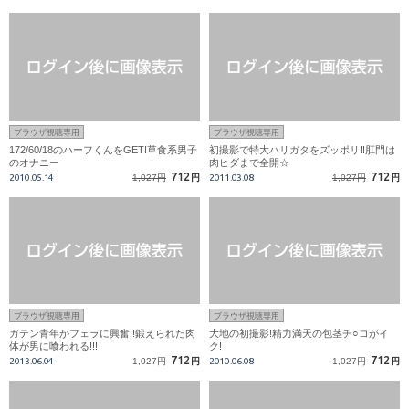
ブラウザ視聴専用
ブラウザ視聴専用
172/60/18のハーフくんをGET!草食系男子
初撮影で特大ハリガタをズッポリ!!肛門は
のオナニー
肉ヒダまで全開☆
712
712
2010.05.14
1,027円
円
2011.03.08
1,027円
円
ブラウザ視聴専用
ブラウザ視聴専用
ガテン青年がフェラに興奮!!鍛えられた肉
大地の初撮影!精力満天の包茎チ○コがイ
体が男に喰われる!!!
ク!
712
712
2013.06.04
1,027円
円
2010.06.08
1,027円
円