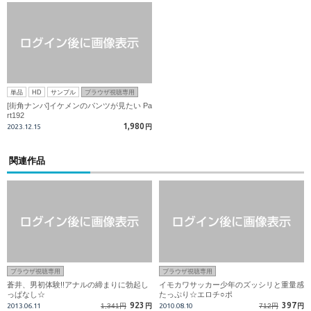
単品
HD
サンプル
ブラウザ視聴専用
[街角ナンパ]イケメンのパンツが見たい Pa
rt192
1,980
2023.12.15
円
関連作品
ブラウザ視聴専用
ブラウザ視聴専用
蒼井、男初体験!!アナルの締まりに勃起し
イモカワサッカー少年のズッシリと重量感
っぱなし☆
たっぷり☆エロチ○ポ
923
397
2013.06.11
1,341円
円
2010.08.10
712円
円