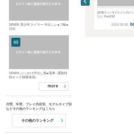
イケメンのパンツが見
[デカマラシンジ人類捕獲計画]1st N
[街角ナンパ]イケメンのパ
ONKE 胸筋ガッチリマッチョ営業マ
たい Part292
ン「トコロテン、発射」
05:16:37
06:10:44
06
SPARK 美少年スイマー 中出しレ●プ輪●
6.08.08
2026.08.08
2026.08.08
日向
SPARK ぶっかけ中出し痴●電車 -通勤特
快オトナ猥褻車両-
more
月間、年間、プレイ内容別、モデルタイプ別
などその他のランキングはこちら
その他のランキング