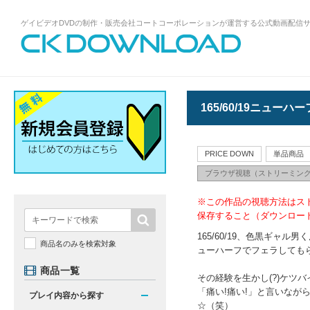
ゲイビデオDVDの制作・販売会社コートコーポレーションが運営する公式動画配信
ゲイビデオDVDの制作・販売会社コート
コーポレーションが運営する公式動画配
信サイトCK DOWNLOADトップページへ
165/60/19ニュ
PRICE DOWN
単品商品
ブラウザ視聴（ストリーミン
※この作品の視聴方法はス
保存すること（ダウンロー
165/60/19、色黒ギャ
商品名のみを検索対象
ューハーフでフェラしても
商品一覧
その経験を生かし(?)ケツバ
「痛い!痛い!」と言いなが
プレイ内容から探す
☆（笑）