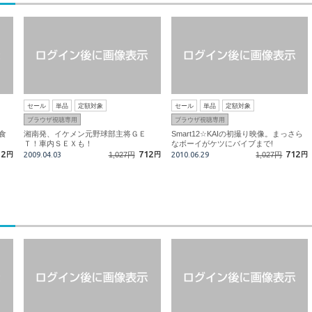
セール
単品
定額対象
セール
単品
定額対象
ブラウザ視聴専用
ブラウザ視聴専用
食
湘南発、イケメン元野球部主将ＧＥ
Smart12☆KAIの初撮り映像。まっさら
Ｔ！車内ＳＥＸも！
なボーイがケツにバイブまで!
12
712
712
円
2009.04.03
1,027円
円
2010.06.29
1,027円
円