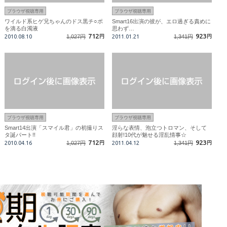
ブラウザ視聴専用
ブラウザ視聴専用
ワイルド系ヒゲ兄ちゃんのドス黒チ○ポ
Smart16出演の彼が、エロ過ぎる責めに
を滴る白濁液
思わず…
712
923
2010.08.10
1,027円
円
2011.01.21
1,341円
円
ブラウザ視聴専用
ブラウザ視聴専用
Smart14出演「スマイル君」の初撮りス
淫らな表情、泡立つトロマン、そして
タ誕パート!!
顔射!10代が魅せる淫乱情事☆
712
923
2010.04.16
1,027円
円
2011.04.12
1,341円
円