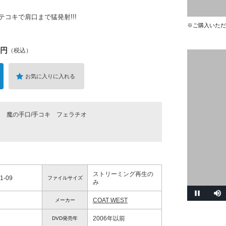
テコキで肩口まで猛発射!!!
※ご購入いただ
円
（税込）
お気に入りに入れる
ー
魔の手口/手コキ
フェラチオ
ストリーミング再生の
1-09
ファイルサイズ
み
COAT WEST
メーカー
2006年以前
DVD発売年