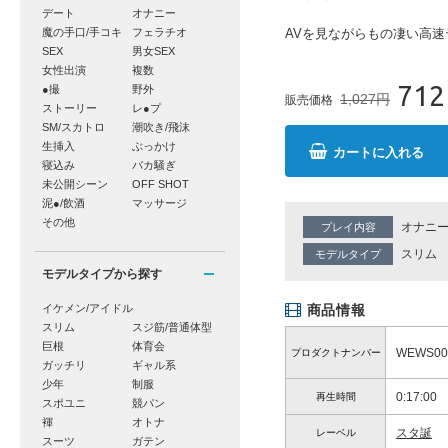
デート
オナニー
魔の手口/手コキ
フェラチオ
AVを見ながらもの凄い高速
SEX
男女SEX
女性出演
複数
712
●撮
野外
1,027円
販売価格
ストーリー
レ●プ
SM/スカトロ
潮吹き/飛沫
生挿入
ぶっかけ
カートに入れる
寝込み
バカ騒ぎ
未公開シーン
OFF SHOT
泥●/飲酒
マッサージ
その他
オナニ
プレイ内容
スリム
モデルタイプ
モデルタイプから探す
イケメン/アイドル
商品情報
スリム
スジ筋/普通体型
巨根
体育会
WEWS00
プロダクトナンバー
ガッチリ
ギャル系
少年
制服
0:17:00
再生時間
スポユニ
競パン
褌
オトナ
スタ誕
レーベル
スーツ
ガテン