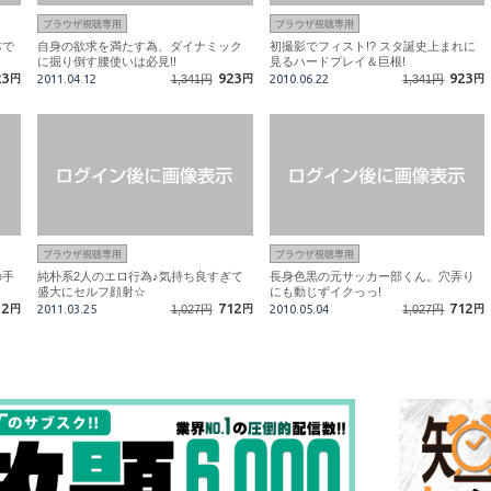
ブラウザ視聴専用
ブラウザ視聴専用
体で
自身の欲求を満たす為、ダイナミック
初撮影でフィスト!? スタ誕史上まれに
に掘り倒す腰使いは必見!!
見るハードプレイ＆巨根!
23
923
923
円
2011.04.12
1,341円
円
2010.06.22
1,341円
円
ブラウザ視聴専用
ブラウザ視聴専用
の手
純朴系2人のエロ行為♪気持ち良すぎて
長身色黒の元サッカー部くん。穴弄り
盛大にセルフ顔射☆
にも動じずイクっっ!
12
712
712
円
2011.03.25
1,027円
円
2010.05.04
1,027円
円