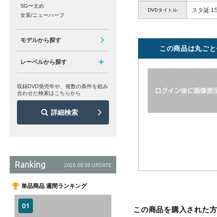
SG〜太め
スタ誕 1S
DVDタイトル
女装/ニューハーフ
モデルから探す
この商品は丸ごと
レーベルから探す
収録DVD発売年や、複数の条件を組み
合わせた検索はこちらから
詳細検索
Ranking
2026.08.08 UPDATE
単品商品 週間ランキング
この商品を購入された