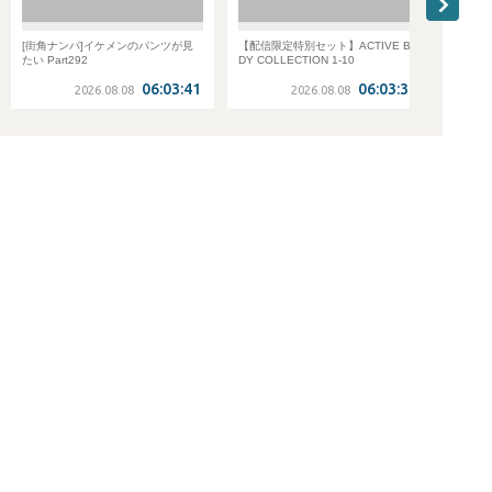
[街角ナンパ]イケメンのパンツが見
【配信限定特別セット】ACTIVE BO
[街角
たい Part292
DY COLLECTION 1-10
たい Pa
06:03:41
06:03:34
2026.08.08
2026.08.08