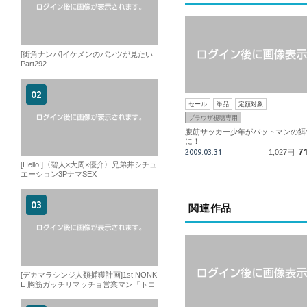
[街角ナンパ]イケメンのパンツが見たい
Part292
セール
単品
定額対象
ブラウザ視聴専用
腹筋サッカー少年がバットマンの餌
に！
7
2009.03.31
1,027円
[Hello!]〈碧人×大周×優介〉兄弟丼シチュ
エーション3PナマSEX
関連作品
[デカマラシンジ人類捕獲計画]1st NONK
E 胸筋ガッチリマッチョ営業マン「トコ
ロテン、発射」