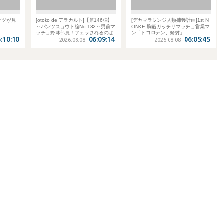
ンツが見
[otoko de アラカルト]【第146弾】
[デカマラシンジ人類捕獲計画]1st N
～パンツスカウト編No.132～男前マ
ONKE 胸筋ガッチリマッチョ営業マ
ッチョ野球部員！フェラされるのは
ン「トコロテン、発射」
:10:10
06:09:14
06:05:45
聞いてないですよ！！
2026.08.08
2026.08.08