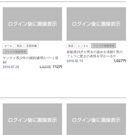
セール
単品
定額対象
単品
レンタル
ブラウザ視聴専用
超敏感18才が男女の責めを体験!! 男の
ブラウザ視聴専用
フェラに驚きの表情を浮かべる!!!
ヤンチャ系少年の挑戦!豪華2パート収
1,027
2016.02.15
円
録!
712
2010.07.20
1,027円
円