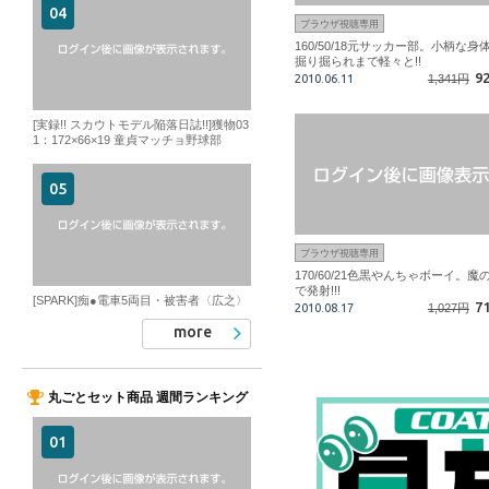
ブラウザ視聴専用
160/50/18元サッカー部。小柄な身
掘り掘られまで軽々と!!
9
2010.06.11
1,341円
[実録!! スカウトモデル陥落日誌!!]獲物03
1：172×66×19 童貞マッチョ野球部
ブラウザ視聴専用
170/60/21色黒やんちゃボーイ。魔
で発射!!!
[SPARK]痴●電車5両目・被害者〈広之〉
7
2010.08.17
1,027円
more
丸ごとセット商品 週間ランキング