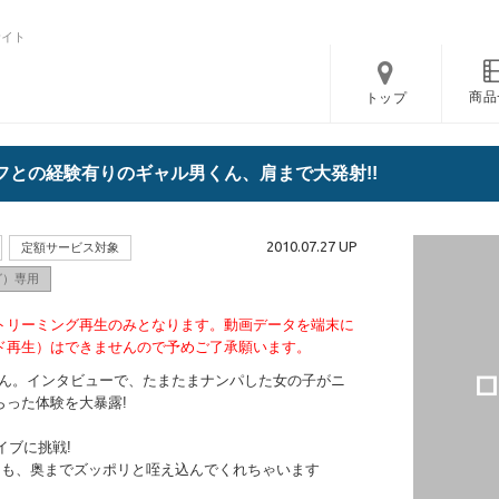
サイト
商品
トップ
ーハーフとの経験有りのギャル男くん、肩まで大発射!!
2010.07.27 UP
定額サービス対象
グ）専用
トリーミング再生のみとなります。動画データを端末に
ド再生）はできませんので予めご了承願います。
ル男くん。インタビューで、たまたまナンパした女の子がニ
らった体験を大暴露!
イブに挑戦!
らも、奥までズッポリと咥え込んでくれちゃいます