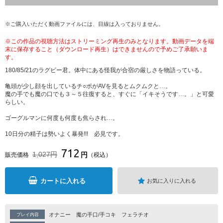
※ご購入いただく動画ファイルには、目線は入っておりません。
※この作品の視聴方法はストリーミング再生のみとなります。動画データを端
末に保存すること（ダウンロード再生）はできませんので予めご了承願いま
す。
180/85/21のラグビー君。体中にある怪我が合宿の厳しさを物語っている。
亀頭が少し顔を出しているチ○ポがAVを見るとムクムクと…。
魔の手でも魔の口でも３～５往復すると、すぐに「イキそうです…。」と可愛
らしい。
ゴーグルマンに何度も何度も焦らされ…。
10日分の精子は勢いよく暴発!!! 必見です。
712
1,027円
円
販売価格
（税込）
カートに入れる
お気に入りに入れる
オナニー
魔の手口/手コキ
フェラチオ
プレイ内容