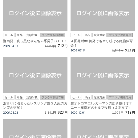
セール
単品
定額対象
ブラウザ視聴専用
セール
単品
定額対象
ブラウザ視聴専用
湘南発、真っ黒なやんちゃ系男子ＧＥＴ！
４回発射!!!! 何発でもヤリ続ける絶倫体育
会！
712
2009.04.03
1,027円
円
923
2009.07.14
1,341円
円
セール
単品
定額対象
ブラウザ視聴専用
セール
単品
定額対象
ブラウザ視聴専用
溜まりに溜まったレスリング部２人組のガ
超オトコマエ!ラガーマンの起き抜けオナ
ン突き交尾！
ニー＋童顔君のセルフ投稿（２本立て）
923
712
2009.08.21
1,341円
円
2009.12.01
1,027円
円