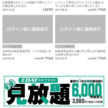
先輩後輩のオナニーを激撮!! 大量ザーメン
レスリング青年のプリケツアナル責め ガ
が撒き散らされる!!!
マン汁を垂れ流しながら感じまくる!!
1,027
712
2015.12.25
円
2011.08.16
1,027円
円
ブラウザ視聴専用
ブラウザ視聴専用
183/85/18現役柔道部員。ケツの快楽に目
純朴体育会青年が魔の手に堕ちる!! 無防備
覚める!!
な肉体を弄ばれる!!!
712
712
2010.03.16
1,027円
円
2015.03.27
1,027円
円