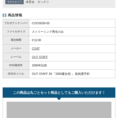
体育会
ガッチリ
モデルタイプ
商品情報
プロダクトナンバー
COOS039-05
ファイルサイズ
ストリーミング再生のみ
再生時間
0:11:00
メーカー
COAT
レーベル
OUT STAFF
DVD発売年
2006年以前
DVDタイトル
OUT STAFF 39 『2005夏合宿 』 筋肉選手村
この商品は丸ごとセット商品としてもご購入いただけます！