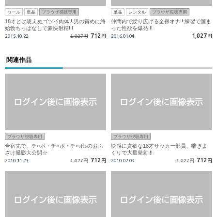
セール
単品
ブラウザ視聴専用
単品
レンタル
ブラウザ視聴専用
18才とは思えぬゴツイ肉体!! 男の責めに終
仲間内で繰り広げる全裸オナ!! 練習で溜ま
始勃ちっぱなしで豪快射精!!!
った性欲を爆発!!!
712
1,027
2015.10.22
1,027円
円
2016.01.04
円
関連作品
ブラウザ視聴専用
ブラウザ視聴専用
合宿先で、チ○ポ・チ○ポ・チ○ポ♪のおふ
快感に貪欲な18才サッカー部員、喘ぎま
ざけ撮影大公開☆
くりで大量発射!!!
712
712
2010.11.23
1,027円
円
2010.02.09
1,027円
円