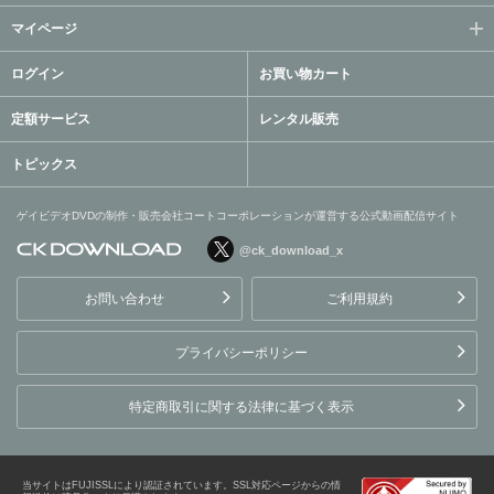
マイページ
ログイン
お買い物カート
定額サービス
レンタル販売
トピックス
ゲイビデオDVDの制作・販売会社コートコーポレーションが運営する公式動画配信サイト
@ck_download_x
ゲイビデオDVDの制作・販
売会社コートコーポレーシ
お問い合わせ
ご利用規約
ョンが運営する公式動画配
信サイト
プライバシーポリシー
特定商取引に関する法律に基づく表示
当サイトはFUJISSLにより認証されています。SSL対応ページからの情