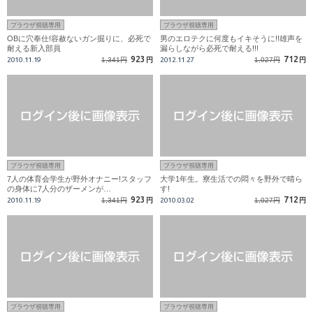
ブラウザ視聴専用
ブラウザ視聴専用
OBに穴奉仕!容赦ないガン掘りに、必死で
男のエロテクに何度もイキそうに!!雄声を
耐える新入部員
漏らしながら必死で耐える!!!
923
712
2010.11.19
1,341円
円
2012.11.27
1,027円
円
ブラウザ視聴専用
ブラウザ視聴専用
7人の体育会学生が野外オナニー!スタッフ
大学1年生。寮生活での悶々を野外で晴ら
の身体に7人分のザーメンが…
す!
923
712
2010.11.19
1,341円
円
2010.03.02
1,027円
円
ブラウザ視聴専用
ブラウザ視聴専用