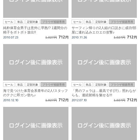
セール
単品
定額対象
ブラウザ視聴専用
セール
単品
定額対象
ブラウザ視聴専用
純朴体育会男子は意外に早熟!? 1週間分の
サーフィン帰りの2人組の口説きに成功!部
精子をボトボト放出!!
屋に連れ込みエロエロ攻撃♪
712
712
2010.07.23
1,027円
円
2010.11.26
1,027円
円
セール
単品
定額対象
ブラウザ視聴専用
セール
単品
定額対象
ブラウザ視聴専用
海で見つけた体育会系青年の2人!スタッフ
「男のフェラは…最高です(汗)」照れなが
のテクに即ガン勃ち♪
らも、連続射精を魅せる!!!
712
712
2010.12.10
1,027円
円
2012.07.10
1,027円
円