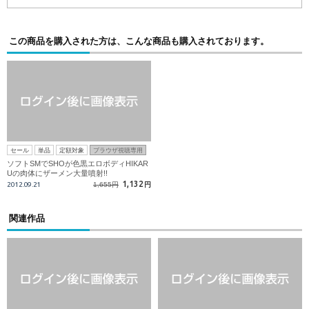
この商品を購入された方は、こんな商品も購入されております。
セール
単品
定額対象
ブラウザ視聴専用
ソフトSMでSHOが色黒エロボディHIKAR
Uの肉体にザーメン大量噴射!!
1,132
2012.09.21
1,655円
円
関連作品