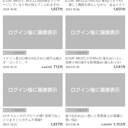
[COAT WEST]〇田さん(18)巨根をマッサ
[COAT WEST]173×67×22 竜也(りゅうや)
ージしていると何か訴えてこられますが…
…激しく胸筋を揺らしながら「あぁイクイ
クイク」と掘られイキ!
1,027
1,655
2024.10.04
円
2023.10.06
円
ブラウザ視聴専用
ブラウザ視聴専用
イケメン君が口奉仕!!!出された精子は残さ
[COAT WEST] 173×65×21 海斗(かいと)…
ず「ゴックン」!?
自称ドMの海斗を恥辱責め! 掘られイキ!
712
1,341
2010.10.15
1,027円
円
2023.01.24
円
ブラウザ視聴専用
ブラウザ視聴専用
[ガチ☆ムッチ]ラグビー小僧!! 浴室でねっ
振り払われない想いと罪悪感 心の葛藤に
とりまさぐりガチムチ堪能!!
思い悩む
1,027
1,132
2021.12.01
円
2013.06.14
1,655円
円