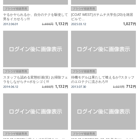
ブラウザ視聴専用
ブラウザ視聴専用
ヤるかヤられるか、自分のテクを駆使して
[COAT WEST]ガチムチ大学生(20)を雑居
男をイカせろッ!!!
ビルで…
1,132
1,027
2012.06.01
1,655円
円
2025.03.12
円
ブラウザ視聴専用
ブラウザ視聴専用
スタッフも認める変態杉浦(笑) お掃除フェ
待機モデルは果たして喰えるか?スタッフ
ラをしながらチ○ポをシゴく!!!
のエロテクに流されろ!!!
1,132
712
2014.06.12
1,655円
円
2013.07.30
1,027円
円
ブラウザ視聴専用
ブラウザ視聴専用