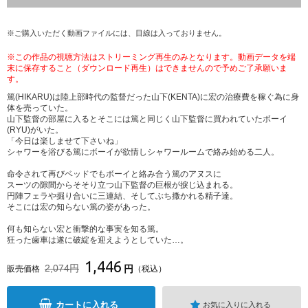
※ご購入いただく動画ファイルには、目線は入っておりません。
※この作品の視聴方法はストリーミング再生のみとなります。動画データを端
末に保存すること（ダウンロード再生）はできませんので予めご了承願いま
す。
篤(HIKARU)は陸上部時代の監督だった山下(KENTA)に宏の治療費を稼ぐ為に身
体を売っていた。
山下監督の部屋に入るとそこには篤と同じく山下監督に買われていたボーイ
(RYU)がいた。
「今日は楽しませて下さいね」
シャワーを浴びる篤にボーイが欲情しシャワールームで絡み始める二人。
命令されて再びベッドでもボーイと絡み合う篤のアヌスに
スーツの隙間からそそり立つ山下監督の巨根が捩じ込まれる。
円陣フェラや掘り合いに三連結、そしてぶち撒かれる精子達。
そこには宏の知らない篤の姿があった。
何も知らない宏と衝撃的な事実を知る篤。
狂った歯車は遂に破綻を迎えようとしていた…。
1,446
2,074円
円
販売価格
（税込）
カートに入れる
お気に入りに入れる