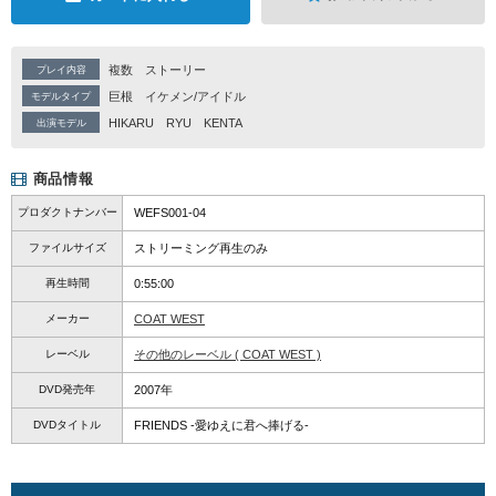
複数
ストーリー
プレイ内容
巨根
イケメン/アイドル
モデルタイプ
HIKARU
RYU
KENTA
出演モデル
商品情報
プロダクトナンバー
WEFS001-04
ファイルサイズ
ストリーミング再生のみ
再生時間
0:55:00
メーカー
COAT WEST
レーベル
その他のレーベル ( COAT WEST )
DVD発売年
2007年
DVDタイトル
FRIENDS -愛ゆえに君へ捧げる-