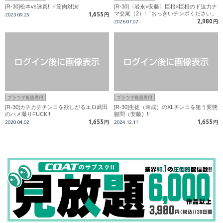
[R-30]松本vs詠真! ド筋肉対決!
[R-30]〈岩永×安藤〉巨根×巨根のド迫力ナ
マ交尾（2）!「おっきいチンポください」
1,655
2023.09.25
円
ギガ巨根でガバガバになるまで掘られる岩
2,980
2026.07.07
円
永!
ブラウザ視聴専用
ブラウザ視聴専用
[R-30]カチカチチンコを欲しがるエロ武田
[R-30]生徒（幸成）のXLチンコを狙う変態
のハメ撮りFUCK!!
顧問（安藤）!!
1,655
1,655
2020.04.02
円
2024.12.11
円