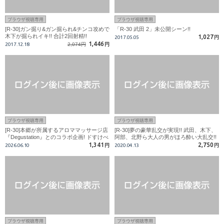
ブラウザ視聴専用
ブラウザ視聴専用
[R-30]ガン掘り&ガン掘られ&チンコ攻めで
「R-30 武田 2」未公開シーン!!
木下が掘られイキ!! 合計2回射精!!
1,027
2017.05.05
円
1,446
2017.12.18
2,074円
円
ブラウザ視聴専用
ブラウザ視聴専用
[R-30]本郷が所属するアロママッサージ店
[R-30]夢の豪華乱交が実現!! 武田、木下、
『Degustation』とのコラボ企画! ドすけべ
阿部、北野ら大人の男がほろ酔い大乱交!!
ファンタジー! 口内射精も!
1,341
2,750
2026.06.10
円
2020.04.13
円
ブラウザ視聴専用
ブラウザ視聴専用