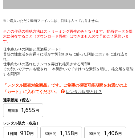
※ご購入いただく動画ファイルには、目線は入っておりません。
※この作品の視聴方法はストリーミング再生のみとなります。動画データを端
末に保存すること（ダウンロード再生）はできませんので予めご了承願いま
す。
仕事終わりの阿部と居酒屋デート!!
普段の性生活を赤裸々に明かす阿部!! さらに酔った阿部はホテルに連れ込ま
れ…
仕事終わりの蒸れたチンコを弄ばれ雄哭きする阿部!!
その勢いでアナルも犯され… 本気酔いでドすけべな素顔を晒し、雄交尾を堪能
する阿部!!
「レンタル販売対象商品」です。ご希望の視聴可能期間をお選びの上
「カート」に入れてください。
レンタル販売とは？
通常販売（税込）
1,655
無期限
円
レンタル販売（税込）
910
1,158
1,406
1日間
30日間
90日間
円
円
円