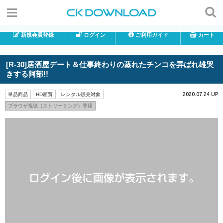
新規会員登録
ログイン
ご利用ガイド
カート
[R-30]居酒屋デート＆仕事終わりの蒸れたチンコを弄ばれ雄哭
きする阿部!!
2020.07.24 UP
単品商品
HD画質
レンタル販売対象
ブラウザ視聴（ストリーミング）専用