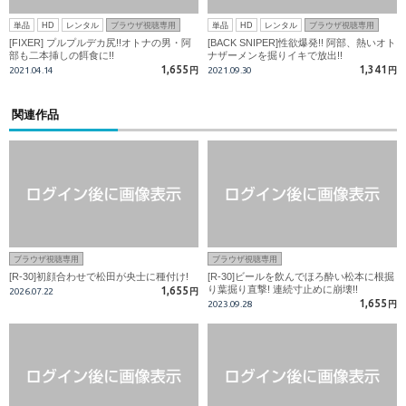
単品
HD
レンタル
ブラウザ視聴専用
単品
HD
レンタル
ブラウザ視聴専用
[FIXER] プルプルデカ尻!!オトナの男・阿
[BACK SNIPER]性欲爆発!! 阿部、熱いオト
部も二本挿しの餌食に!!
ナザーメンを掘りイキで放出!!
1,655
1,341
2021.04.14
円
2021.09.30
円
関連作品
ブラウザ視聴専用
ブラウザ視聴専用
[R-30]初顔合わせで松田が央士に種付け!
[R-30]ビールを飲んでほろ酔い松本に根掘
り葉掘り直撃! 連続寸止めに崩壊!!
1,655
2026.07.22
円
1,655
2023.09.28
円