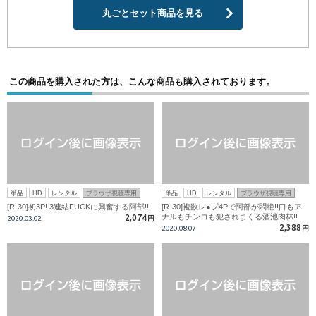
丸ごとセット商品を見る
この商品を購入された方は、こんな商品も購入されております。
単品
HD
レンタル
ブラウザ視聴専用
単品
HD
レンタル
ブラウザ視聴専用
[R-30]初3P! 3連結FUCKに興奮する阿部!!
[R-30]複数レ●プ4Pで阿部が悶絶!!口もア
ナルもチンコも犯されまくる酒池肉林!!
2,074
2020.03.02
円
2,388
2020.08.07
円