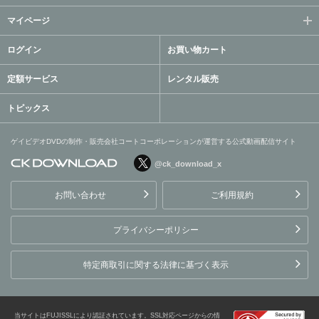
マイページ
ログイン
お買い物カート
定額サービス
レンタル販売
トピックス
ゲイビデオDVDの制作・販売会社コートコーポレーションが運営する公式動画配信サイト
@ck_download_x
ゲイビデオDVDの制作・販
売会社コートコーポレーシ
お問い合わせ
ご利用規約
ョンが運営する公式動画配
信サイト
プライバシーポリシー
特定商取引に関する法律に基づく表示
当サイトはFUJISSLにより認証されています。SSL対応ページからの情