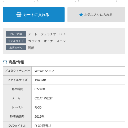
カートに入れる
お気に入りに入れる
デート
フェラチオ
SEX
プレイ内容
ガッチリ
オトナ
スーツ
モデルタイプ
阿部
出演モデル
商品情報
プロダクトナンバー
WEWE720-02
ファイルサイズ
1946MB
再生時間
0:53:00
メーカー
COAT WEST
レーベル
R-30
DVD発売年
2017年
DVDタイトル
R-30 阿部 2