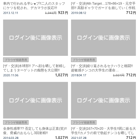
車内で行われる半レ●プ!!二人のスタッフ
[ザ・交渉]4th Target…178×86×19・元空手
にケツを犯され、デカマラが反応!!!
部!! 高額ギャラでガードを崩していく作戦
に、ガチムチノンケは徐々にチンコをさら
923
712
2013.12.11
1,341円
円
2019.08.12
円
け出すが…!?
ブラウザ視聴専用
ブラウザ視聴専用
[ザ・交渉]水球部!! アへ顔を晒して射精し
[ザ・交渉]繰り返されるセクハラと格闘!!
てしまうターゲットの痴態を大公開!!
超敏感チンコの大学生の運命…
1,027
712
2020.11.06
円
2018.04.17
1,027円
円
ブラウザ視聴専用
ブラウザ視聴専用
全身性感帯?? 否定しても身体は正直(笑)!!
[ザ・交渉]167×70×20・大学生!!罠に嵌る大
俊、脅威のおもらし3回射精!!
学生!!カメラの前で勃起チンコを晒してし
まう!!
1,027
712
2016.03.28
円
2021.07.28
円