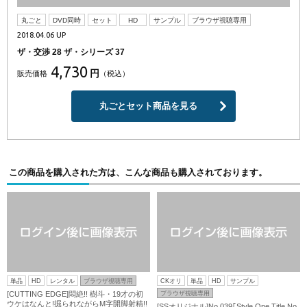
丸ごと
DVD同時
セット
HD
サンプル
ブラウザ視聴専用
2018.04.06 UP
ザ・交渉 28 ザ・シリーズ 37
4,730
円
販売価格
（税込）
丸ごとセット商品を見る
この商品を購入された方は、こんな商品も購入されております。
単品
HD
レンタル
ブラウザ視聴専用
CKオリ
単品
HD
サンプル
[CUTTING EDGE]悶絶!! 樹斗・19才の初
ブラウザ視聴専用
ウケはなんと!掘られながらM字開脚射精!!
[SSオリジナル]No.039｢Style One Title No.