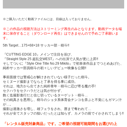
※ご購入いただく動画ファイルには、目線は入っておりません。
※この作品の視聴方法はストリーミング再生のみとなります。動画データを端
末に保存すること（ダウンロード再生）はできませんので予めご了承願いま
す。
5th Target…175×68×18 サッカー部・樹斗!!
『CUTTING EDGE 10』メインで注目を浴び、
『Straight Style 25 超乱交WEST』への出演で人気が更に上昇!!
そしてついに『Style One Title No.29 Mikito』で初単体作品までつとめあげた、
純朴サッカー部員樹斗の初々しいデビュー映像を公開!!
事前面接では警戒心が解けきれていない様子だった樹斗。
セミヌード撮影までならと了承を得る事に成功。
それは、地方から出てきた純朴青年・樹斗に忍び寄る魔の手!
セクハラをセクハラだとは気が付かず、
飽く迄撮影進行だと信じ切っているターゲット・樹斗…
その純真さを悪用し、樹斗のショタ系体育会チンコを弄ぶと不覚にもガマン汁
が…。
撮影は過激さを増し、雄フェラをされ、唇まで奪われて…
それが全てスタッフの狙いだったとは知らず、カメラの前でイかされてしまう!!
「レンタル販売対象商品」です。ご希望の視聴可能期間をお選びの上