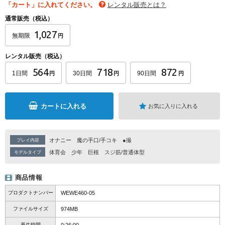
「カート」に入れてください。
レンタル販売とは？
通常販売（税込）
1,027
無期限
円
レンタル販売（税込）
564
718
872
1日間
30日間
90日間
円
円
円
カートに入れる
お気に入りに入れる
オナニー
魔の手口/手コキ
●撮
プレイ内容
体育会
少年
巨根
スジ筋/普通体型
モデルタイプ
商品情報
プロダクトナンバー
WEWE460-05
ファイルサイズ
974MB
再生時間