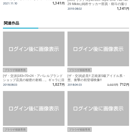
1,341
2021.11.10
円
29 Mikito｣純朴サッカー部員・樹斗の撮り
下ろしSSをお届け!!
1,341
2019.08.02
円
関連作品
ブラウザ視聴専用
ブラウザ視聴専用
[ザ・交渉]183×70×24・アパレルブランド
[ザ・交渉]必見!! 正統派S級アイドル系・
ショップ店員の秘密の射精…。ギャラに目
慧、衝撃の初登場映像!!
が眩んだ大人の男の悲劇!!
1,027
712
2018.08.03
円
2018.04.03
1,027円
円
ブラウザ視聴専用
ブラウザ視聴専用