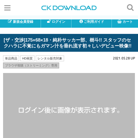
新規会員登録
ログイン
ご利用ガイド
カート
[ザ・交渉]175×68×18・純朴サッカー部、樹斗!! スタッフのセ
クハラに不覚にもガマン汁を垂れ流す初々しいデビュー映像!!
2021.05.28 UP
単品商品
HD画質
レンタル販売対象
ブラウザ視聴（ストリーミング）専用