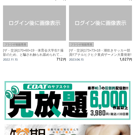
ブラウザ視聴専用
ブラウザ視聴専用
[ザ・交渉]170×60×19・体育会大学生!! 撮
[ザ・交渉]173×73×18・潮吹きサッカー部
影のため、と騙され触られ舐められて…
員!!アナルヒクヒク童貞ザーメン大量発射!
712
1,027
2022.11.15
円
2023.06.15
円