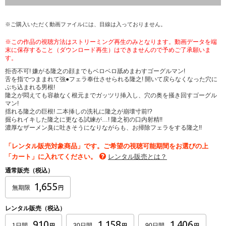
※ご購入いただく動画ファイルには、目線は入っておりません。
※この作品の視聴方法はストリーミング再生のみとなります。動画データを端
末に保存すること（ダウンロード再生）はできませんので予めご了承願いま
す。
拒否不可! 嫌がる隆之の顔までもベロベロ舐めまわすゴーグルマン!
舌を指でつままれて強●フェラ奉仕させられる隆之! 開いて戻らなくなった穴に
ぶち込まれる男根!
隆之が悶えても容赦なく根元までガッツリ挿入し、穴の奥を掻き回すゴーグル
マン!
揺れる隆之の巨根! 二本挿しの洗礼に隆之が崩壊寸前!?
掘られイキした隆之に更なる試練が…! 隆之初の口内射精!!
濃厚なザーメン臭に吐きそうになりながらも、お掃除フェラをする隆之!!
「レンタル販売対象商品」です。ご希望の視聴可能期間をお選びの上
「カート」に入れてください。
レンタル販売とは？
通常販売（税込）
1,655
無期限
円
レンタル販売（税込）
910
1,158
1,406
1日間
30日間
90日間
円
円
円