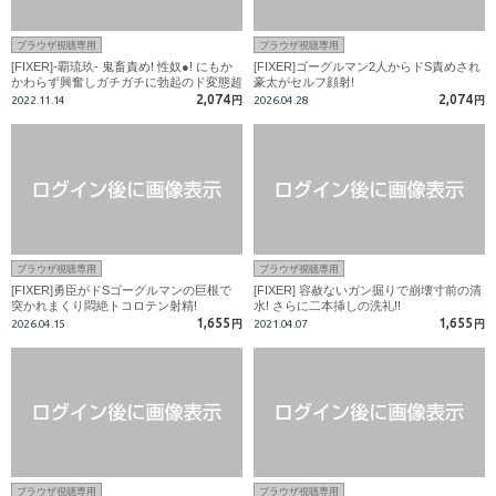
ブラウザ視聴専用
ブラウザ視聴専用
[FIXER]-覇琉玖- 鬼畜責め! 性奴●! にもか
[FIXER]ゴーグルマン2人からドS責めされ
かわらず興奮しガチガチに勃起のド変態超
豪太がセルフ顔射!
巨根!
2,074
2,074
2022.11.14
円
2026.04.28
円
ブラウザ視聴専用
ブラウザ視聴専用
[FIXER]勇臣がドSゴーグルマンの巨根で
[FIXER] 容赦ないガン掘りで崩壊寸前の清
突かれまくり悶絶トコロテン射精!
水! さらに二本挿しの洗礼!!
1,655
1,655
2026.04.15
円
2021.04.07
円
ブラウザ視聴専用
ブラウザ視聴専用