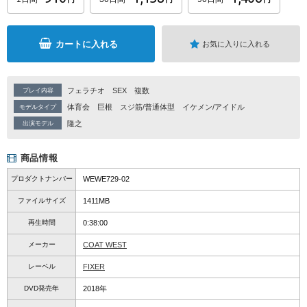
カートに入れる
お気に入りに入れる
フェラチオ
SEX
複数
プレイ内容
体育会
巨根
スジ筋/普通体型
イケメン/アイドル
モデルタイプ
隆之
出演モデル
商品情報
プロダクトナンバー
WEWE729-02
ファイルサイズ
1411MB
再生時間
0:38:00
メーカー
COAT WEST
レーベル
FIXER
DVD発売年
2018年