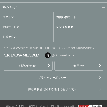
マイページ
ログイン
お買い物カート
定額サービス
レンタル販売
トピックス
ゲイビデオDVDの制作・販売会社コートコーポレーションが運営する公式動画配信サイト
@ck_download_x
ゲイビデオDVDの制作・販
売会社コートコーポレーシ
お問い合わせ
ご利用規約
ョンが運営する公式動画配
信サイト
プライバシーポリシー
特定商取引に関する法律に基づく表示
当サイトはFUJISSLにより認証されています。SSL対応ページからの情