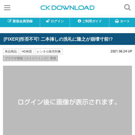
新規会員登録
ログイン
ご利用ガイド
カート
[FIXER]拒否不可! 二本挿しの洗礼に隆之が崩壊寸前!?
2021.06.24 UP
単品商品
HD画質
レンタル販売対象
ブラウザ視聴（ストリーミング）専用