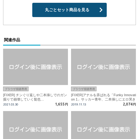
丸ごとセット商品を見る
関連作品
ブラウザ視聴専用
ブラウザ視聴専用
[FIXER] チンぐり返しや二本挿しでのガン
[FIXER]アナルを弄ばれる「Funky Innovati
掘りで崩壊していく龍也…
on 1」サッカー青年、二本挿しにエロ哭き
が止まらない!!
1,655
2,074
2021.03.30
円
2019.11.13
円