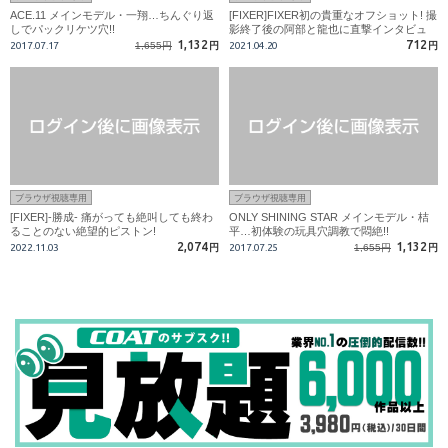
ACE.11 メインモデル・一翔…ちんぐり返
[FIXER]FIXER初の貴重なオフショット! 撮
しでパックリケツ穴!!
影終了後の阿部と龍也に直撃インタビュ
ー!!
1,132
712
2017.07.17
1,655円
円
2021.04.20
円
ブラウザ視聴専用
ブラウザ視聴専用
[FIXER]-勝成- 痛がっても絶叫しても終わ
ONLY SHINING STAR メインモデル・桔
ることのない絶望的ピストン!
平…初体験の玩具穴調教で悶絶!!
2,074
1,132
2022.11.03
円
2017.07.25
1,655円
円