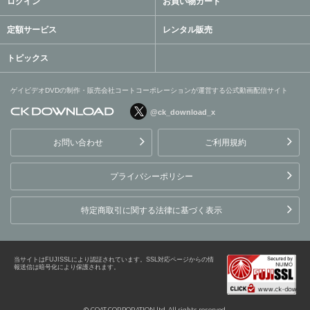
ログイン
お買い物カート
定額サービス
レンタル販売
トピックス
ゲイビデオDVDの制作・販売会社コートコーポレーションが運営する公式動画配信サイト
@ck_download_x
ゲイビデオDVDの制作・販
売会社コートコーポレーシ
お問い合わせ
ご利用規約
ョンが運営する公式動画配
信サイト
プライバシーポリシー
特定商取引に関する法律に基づく表示
当サイトはFUJISSLにより認証されています。SSL対応ページからの情
報送信は暗号化により保護されます。
© COAT CORPORATION ltd. All rights reserved.