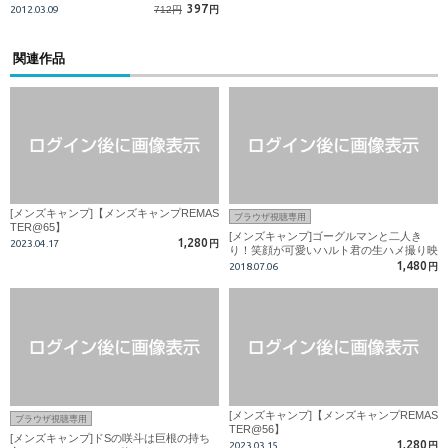
397
2012.03.09
712円
円
関連作品
[メンズキャンプ]【メンズキャンプREMAS
ブラウザ視聴専用
TER@65】
[メンズキャンプ]ゴーグルマンと二人き
1,280
2023.04.17
円
り！笑顔が可愛いハルト君の生ハメ撮り映
像！
1,480
2018.07.06
円
[メンズキャンプ]【メンズキャンプREMAS
ブラウザ視聴専用
TER@56】
[メンズキャンプ]ドSの咲斗は巨根の持ち
1,280
2023.03.15
円