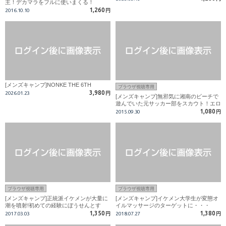
主！デカマラをフルに使いまくる！
1,260
2016.10.10
円
[メンズキャンプ]NONKE THE 6TH
ブラウザ視聴専用
3,980
2026.01.23
円
[メンズキャンプ]無邪気に湘南のビーチで
遊んでいた元サッカー部をスカウト！エロ
声を出してエロカメラマンの手の中でイっ
1,080
2015.09.30
円
てしまう！
ブラウザ視聴専用
ブラウザ視聴専用
[メンズキャンプ]正統派イケメンが大量に
[メンズキャンプ]イケメン大学生が変態オ
潮を噴射!初めての経験にぼうせんとす
イルマッサージのターゲットに・・・
る…
1,350
1,380
2017.03.03
円
2018.07.27
円