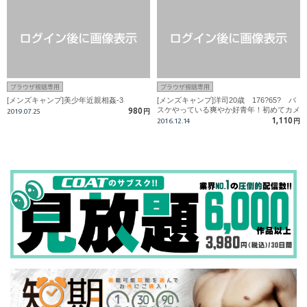
ブラウザ視聴専用
ブラウザ視聴専用
[メンズキャンプ]美少年近親相姦-3
[メンズキャンプ]洋司20歳 176?65? バ
スケやっている爽やか好青年！初めてカメ
980
2019.07.25
円
ラの前でオナニーをする！
1,110
2016.12.14
円