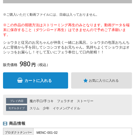
※ご購入いただく動画ファイルには、目線は入っておりません。
※この作品の視聴方法はストリーミング再生のみとなります。動画データを端
末に保存すること（ダウンロード再生）はできませんので予めご了承願いま
す。
ショウタと従兄のお兄ちゃんが仲良く一緒にお風呂。ショウタの包茎おちんち
んに背後から手を回してシコシコするお兄ちゃん。気持ちよくてショウタはオ
シッコをお漏らし！そして互いにフェラ奉仕して口内射精！！
980
円
販売価格
（税込）
カートに入れる
お気に入りに入れる
魔の手口/手コキ
フェラチオ
ストーリー
プレイ内容
スリム
少年
イケメン/アイドル
モデルタイプ
商品情報
プロダクトナンバー
MENC-001-02