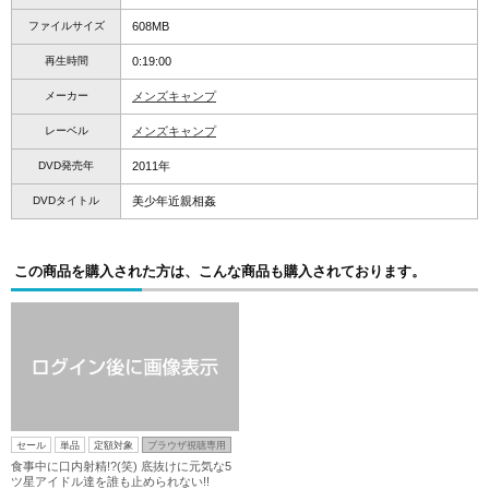
ファイルサイズ
608MB
再生時間
0:19:00
メーカー
メンズキャンプ
レーベル
メンズキャンプ
DVD発売年
2011年
DVDタイトル
美少年近親相姦
この商品を購入された方は、こんな商品も購入されております。
セール
単品
定額対象
ブラウザ視聴専用
食事中に口内射精!?(笑) 底抜けに元気な5
ツ星アイドル達を誰も止められない!!