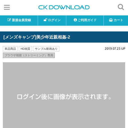
新規会員登録
ログイン
ご利用ガイド
カート
[メンズキャンプ]美少年近親相姦-2
2019.07.25 UP
単品商品
HD画質
サンプル動画あり
ブラウザ視聴（ストリーミング）専用