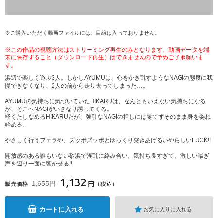
※ご購入いただく動画ファイルには、目線は入っておりません。
※この作品の視聴方法はストリーミング再生のみとなります。動画データを端
末に保存すること（ダウンロード再生）はできませんので予めご了承願いま
す。
浜辺で楽しく遊ぶ3人。しかしAYUMUは、心をかき乱すようなNAGIの態度に我
慢できなくなり、2人の前から走り去ってしまった…。
AYUMUの気持ちに気づいていたHIKARUは、なんともいえない気持ちになる
が、そこへNAGIがいきなり誘ってくる。
軽くたしなめるHIKARUだが、強引なNAGIの押しには勝てずそのまま身を委ね
始める。
やさしく行うフェラや、ズッポズッポとゆっくり突きあげるいやらしいFUCK!!
開放感のある誰もいない砂浜で淫乱に絡み合い、気持ち良すぎて、激しい喘ぎ
声を辺り一面に響かせる!!
1,132
1,655円
円
販売価格
（税込）
カートに入れる
お気に入りに入れる