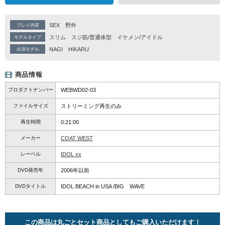
SEX
野外
プレイ内容
スリム
スジ筋/普通体型
イケメン/アイドル
モデルタイプ
NAGI
HIKARU
出演モデル
商品情報
プロダクトナンバー
WEBWD02-03
ファイルサイズ
ストリーミング再生のみ
再生時間
0:21:00
メーカー
COAT WEST
レーベル
IDOL xx
DVD発売年
2006年以前
DVDタイトル
IDOL BEACH in USA /BIG WAVE
この商品は丸ごとセット商品としてもご購入いただけます！