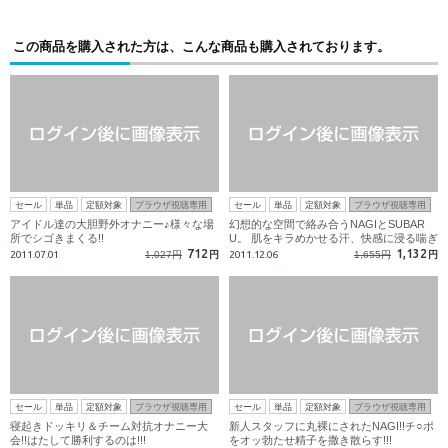
この商品を購入された方は、こんな商品も購入されております。
セール
単品
定額対象
ブラウザ視聴専用
セール
単品
定額対象
ブラウザ視聴専用
アイドル達の大胆野外オナニー♪様々な場
幻想的な空間で絡み合うNAGIとSUBAR
所でシゴきまくる!!
U。 肌をキラめかせる汗、快感に浸る喘ぎ
声…
712
1,132
2011.07.01
1,027円
円
2011.12.06
1,655円
円
セール
単品
定額対象
ブラウザ視聴専用
セール
単品
定額対象
ブラウザ視聴専用
寝起きドッキリ＆チーム対抗オナニー大
新人スタッフに丸裸にされたNAGI!!チ○ポ
会!!はたして勝利するのは!!!
をオッ勃たせ精子を撒き散らす!!!