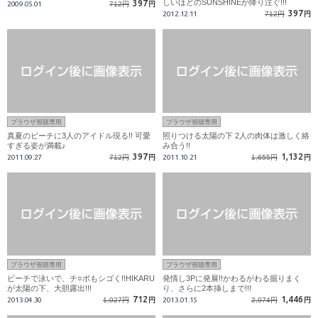
しいほどのSUNSHINEが降り注ぐ!!!
397
2009.05.01
712円
円
397
2012.12.11
712円
円
ブラウザ視聴専用
ブラウザ視聴専用
真夏のビーチに3人のアイドル現る!! 可愛
照りつける太陽の下 2人の肉体は激しく絡
すぎる姿が満載♪
み合う!!
397
1,132
2011.09.27
712円
円
2011.10.21
1,655円
円
ブラウザ視聴専用
ブラウザ視聴専用
ビーチで泳いで、チ○ポもシゴく!!HIKARU
発情し3Pに発展!!かわるがわる掘りまく
が太陽の下、大胆露出!!!
り、さらに2本挿しまで!!!
712
1,446
2013.04.30
1,027円
円
2013.01.15
2,074円
円