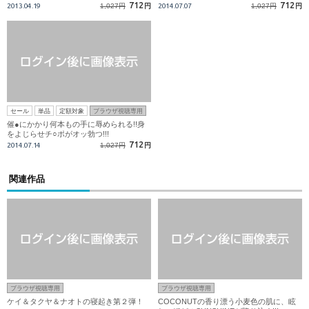
712
712
2013.04.19
1,027円
円
2014.07.07
1,027円
円
セール
単品
定額対象
ブラウザ視聴専用
催●にかかり何本もの手に辱められる!!身
をよじらせチ○ポがオッ勃つ!!!
712
2014.07.14
1,027円
円
関連作品
ブラウザ視聴専用
ブラウザ視聴専用
ケイ＆タクヤ＆ナオトの寝起き第２弾！
COCONUTの香り漂う小麦色の肌に、眩