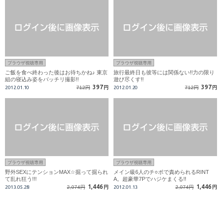
ブラウザ視聴専用
ブラウザ視聴専用
ご飯を食べ終わった後はお待ちかね♪ 東京
旅行最終日も彼等には関係ない!!力の限り
組の寝込み姿をバッチリ撮影!!
遊び尽くす!!
397
397
2012.01.10
712円
円
2012.01.20
712円
円
ブラウザ視聴専用
ブラウザ視聴専用
野外SEXにテンションMAX☆掘って掘られ
メイン級6人のチ○ポで責められるRINT
て乱れ狂う!!!
A。超豪華7Pでハジケまくる!!
1,446
1,446
2013.05.28
2,074円
円
2012.01.13
2,074円
円