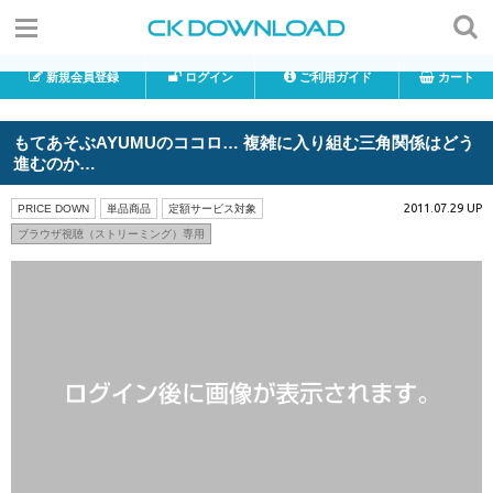
新規会員登録
ログイン
ご利用ガイド
カート
もてあそぶAYUMUのココロ… 複雑に入り組む三角関係はどう
進むのか…
2011.07.29 UP
PRICE DOWN
単品商品
定額サービス対象
ブラウザ視聴（ストリーミング）専用