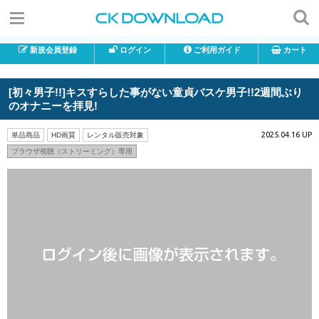
新規会員登録
ログイン
ご利用ガイド
カート
[初々男子!!]キスすらした事がない童貞バスケ男子!!2週間ぶり
のオナニーを拝見!
2025.04.16 UP
単品商品
HD画質
レンタル販売対象
ブラウザ視聴（ストリーミング）専用