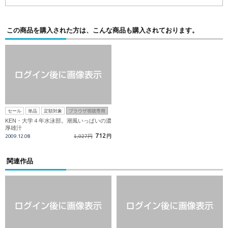
この商品を購入された方は、こんな商品も購入されております。
セール
単品
定額対象
ブラウザ視聴専用
KEN・大学４年水泳部。潮風いっぱいの濃
厚雄汁
712
2009.12.08
1,027円
円
関連作品