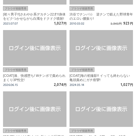
ブラウザ視聴専用
ブラウザ視聴専用
[初々男子!!]さわやか系デカチン22才!!身体
渋谷でナンパ☆ 逆ナンで鍛えた野球青年
をビクつかせながら白濁をドクドク噴射!
のエロい腰振り!
1,027
923
2025.07.07
円
2010.03.02
1,341円
円
ブラウザ視聴専用
ブラウザ視聴専用
[COAT]湊、快感堕ち! Wチンポで責められ
[COAT]海の初撮影!! イっても終わらない
まくり3P性交!
亀頭責めにガチ痙攣!
2,074
1,027
2026.06.15
円
2024.05.14
円
ブラウザ視聴専用
ブラウザ視聴専用