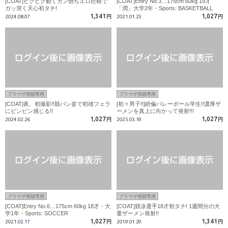
[COAT]ビクビク動くガン勃ちエロ巨根で
[COAT]Entry No.3…175cm 60kg 19才
ガッ突く天心初タチ!
「潤」大学2年・Sports: BASKETBALL
1,341
1,027
2024.08.07
円
2021.01.25
円
ブラウザ視聴専用
ブラウザ視聴専用
[COAT]眞、初撮影!!競パン姿で初雄フェラ
[初々男子!!]絶倫バレーボール学生!!濃厚ザ
にビンビン感じる!!
ーメンを真上に向かって発射!!!
1,027
1,027
2024.02.26
円
2025.03.19
円
ブラウザ視聴専用
ブラウザ視聴専用
[COAT]Entry No.6…175cm 60kg 18才・大
[COAT]競泳選手18才初タチ! 1週間分の大
学1年・Sports: SOCCER
量ザーメン発射!!
1,027
1,341
2021.02.17
円
2019.01.29
円