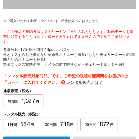
※ご購入いただく動画ファイルには、目線は入っておりません。
※この作品の視聴方法はストリーミング再生のみとなります。動画データを端
末に保存すること（ダウンロード再生）はできませんので予めご了承願いま
す。
背番号10. 175×60×20才 / Sports: バスケ
何とキスすらした事がない童貞!!! オナニーも滅多にしないチェリーボーイの2週
間ぶりのオナニーを拝見!
緊張マックス状態の中、カメラの前で呻きながらチェリーミルクを発射!!
「レンタル販売対象商品」です。ご希望の視聴可能期間をお選びの上
「カート」に入れてください。
レンタル販売とは？
通常販売（税込）
1,027
無期限
円
レンタル販売（税込）
564
718
872
1日間
30日間
90日間
円
円
円