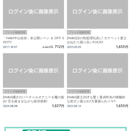
ブラウザ視聴専用
ブラウザ視聴専用
「Hello!中山佑弥」未公開シーン ＆ OFF S
[Hello!]涼の性処理玩具に! オナペット蒼士
HOT!!
おねだり掘り合いFUCK!!
712
1,655
2011.10.07
1,027円
円
2025.05.05
円
ブラウザ視聴専用
ブラウザ視聴専用
[Hello!]優介のバーチャルオナニー＆魔の責
[Hello!]蒼士20才も驚く童貞怜央の積極的
め! 舌を絡ませながら絶頂発射!
な初ガン掘られ!!大量掘られイキ!!
1,027
1,655
2024.08.28
円
2023.04.13
円