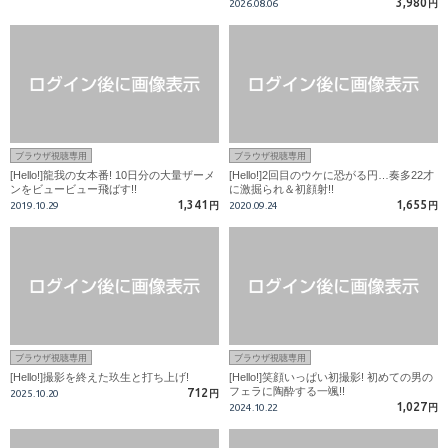
3,980
2026.08.06
円
ブラウザ視聴専用
ブラウザ視聴専用
[Hello!]龍我の女本番! 10日分の大量ザーメ
[Hello!]2回目のウケに恐がる円…奏多22才
ンをビュービュー飛ばす!!
に激掘られ＆初顔射!!
1,341
1,655
2019.10.29
円
2020.09.24
円
ブラウザ視聴専用
ブラウザ視聴専用
[Hello!]撮影を終えた玖生と打ち上げ!
[Hello!]笑顔いっぱい初撮影! 初めての男の
フェラに陶酔する一颯!!
712
2025.10.20
円
1,027
2024.10.22
円