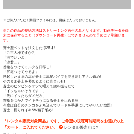
※ご購入いただく動画ファイルには、目線は入っておりません。
※この作品の視聴方法はストリーミング再生のみとなります。動画データを端
末に保存すること（ダウンロード再生）はできませんので予めご了承願いま
す。
蒼士型ペットを注文した涼25才!
「ご主人様ですか?」
「涼でいいよ」
「涼君…」
首輪をつけてミルクを口移し!
「尻尾つけてやるよ」
勃起したままの涼が蒼士に尻尾バイブを突き刺しアナル責め!
そのまま蒼士を辱めるように兜合わせ!
蒼士のビンビンをケツで咥えて腰を振らせて…!
「イッちゃいそうです…」
「先にイッたらダメだろ」
首輪をつかんでイキそうになる蒼士を止める涼!
今度は自分のチンコをぶち込んでリードを手綱にしてやりたい放題!
蒼士、掘られイキ&W精子舐め!
「レンタル販売対象商品」です。ご希望の視聴可能期間をお選びの上
「カート」に入れてください。
レンタル販売とは？