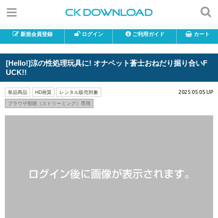
新規会員登録
ログイン
ご利用ガイド
カート
[Hello!]涼の性処理玩具に! オナペット蒼士おねだり掘り合いF
UCK!!
2025.05.05 UP
単品商品
HD画質
レンタル販売対象
ブラウザ視聴（ストリーミング）専用