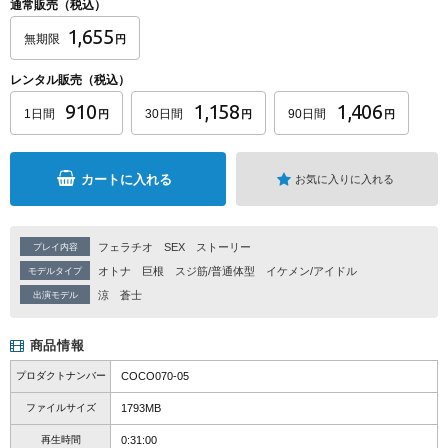
通常販売（税込）
1,655
無期限
円
レンタル販売（税込）
910
1,158
1,406
1日間
30日間
90日間
円
円
円
カートに入れる
お気に入りに入れる
フェラチオ
SEX
ストーリー
プレイ内容
オトナ
巨根
スジ筋/普通体型
イケメン/アイドル
モデルタイプ
涼
蒼士
出演モデル
商品情報
プロダクトナンバー
COCO070-05
ファイルサイズ
1793MB
再生時間
0:31:00