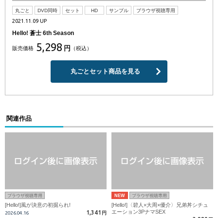
丸ごと
DVD同時
セット
HD
サンプル
ブラウザ視聴専用
2021.11.09 UP
Hello! 蒼士 6th Season
5,298
円
販売価格
（税込）
丸ごとセット商品を見る
関連作品
ブラウザ視聴専用
NEW
ブラウザ視聴専用
[Hello!]風が決意の初掘られ!
[Hello!]〈碧人×大周×優介〉兄弟丼シチュ
エーション3PナマSEX
1,341
2026.04.16
円