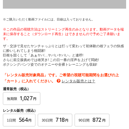
※ご購入いただく動画ファイルには、目線は入っておりません。
※この作品の視聴方法はストリーミング再生のみとなります。動画データを端
末に保存すること（ダウンロード再生）はできませんので予めご了承願いま
す。
ザ・交渉で見せたヤンチャっぷりとは打って変わって初体験の雄フェラの快感
に酔いしれてしまう格闘家!
巨根を固くして「あぁヤバ…ヤバいヤバい」と連呼!
さらに前立腺責めでは雄哭き! この日一番の淫声を上げて悶絶!
ボクシングパンツ姿でのオナニーや全裸トレーニングも収録!
「レンタル販売対象商品」です。ご希望の視聴可能期間をお選びの上
「カート」に入れてください。
レンタル販売とは？
通常販売（税込）
1,027
無期限
円
レンタル販売（税込）
564
718
872
1日間
30日間
90日間
円
円
円