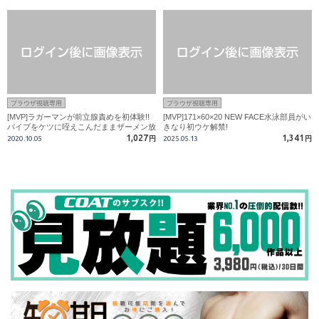
ブラウザ視聴専用
ブラウザ視聴専用
[MVP]ラガーマンが前立腺責めを初体験!!
[MVP]171×60×20 NEW FACE水泳部員がい
バイブをケツに咥えこんだままザーメン放
きなり初ウケ解禁!
出!!
1,027
1,341
2020.10.05
円
2025.05.13
円