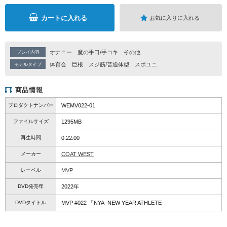
カートに入れる
お気に入りに入れる
オナニー
魔の手口/手コキ
その他
プレイ内容
体育会
巨根
スジ筋/普通体型
スポユニ
モデルタイプ
商品情報
プロダクトナンバー
WEMV022-01
ファイルサイズ
1295MB
再生時間
0:22:00
メーカー
COAT WEST
レーベル
MVP
DVD発売年
2022年
DVDタイトル
MVP #022 「NYA -NEW YEAR ATHLETE-」