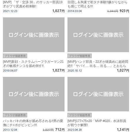
[MVP] 「ザ・交渉 30」のサッカー部員19
目隠し＆拘束で初タチ体験!!嫌がりながら
才がプリ尻責め初体験!
も感じて悶える!!!
1,027
923
2021.12.23
円
2014.03.04
1,341円
円
ブラウザ視聴専用
ブラウザ視聴専用
[MVP]新顔・スクラムハーフラガーマン21
[MVP]ハンド部員・22才が雄責めに超絶悶
才の敏感チンコを舐め倒す!!
絶!!「ヤバイ… 出る… 出る…」とおもら
し射精!!
1,027
1,027
2019.06.07
円
2020.10.12
円
ブラウザ視聴専用
ブラウザ視聴専用
バッキバキの肉体が舐め尽される!!男の愛
[MVP]177×75×20「MVP #020」水泳部員
撫にチ○ポがビンビン!!!
が初ウケ解禁!
712
1,341
2013.12.04
1,027円
円
2025.04.29
円