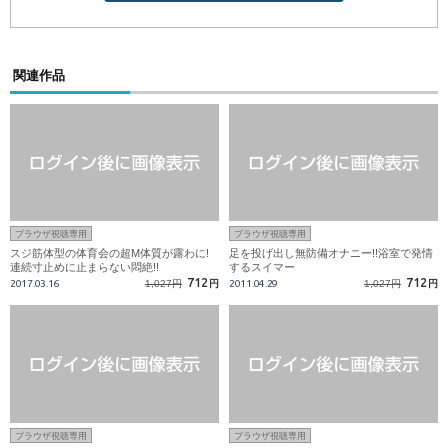
関連作品
ブラウザ視聴専用
ブラウザ視聴専用
スジ筋体型の体育会の超M体質が露わに!
足を投げ出し無防備オナニー!!浴室で発情
連続寸止めに止まらない悶絶!!
するスイマー
712
712
2017.03.16
1,027円
円
2011.04.29
1,027円
円
ブラウザ視聴専用
ブラウザ視聴専用