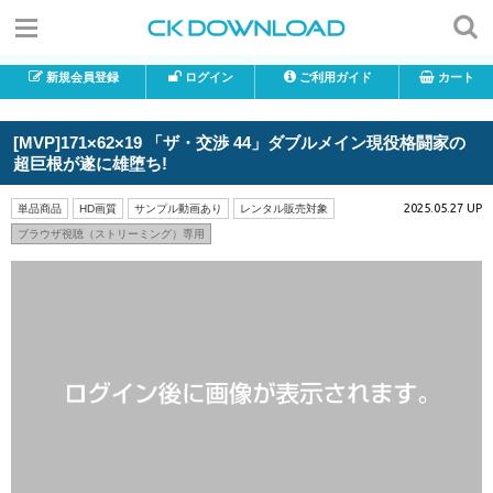
新規会員登録
ログイン
ご利用ガイド
カート
[MVP]171×62×19 「ザ・交渉 44」ダブルメイン現役格闘家の
超巨根が遂に雄堕ち!
2025.05.27 UP
単品商品
HD画質
サンプル動画あり
レンタル販売対象
ブラウザ視聴（ストリーミング）専用