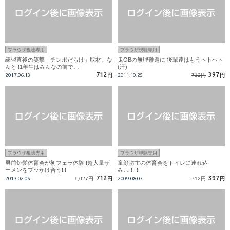
ブラウザ視聴専用
ブラウザ視聴専用
練習直後の笑撃「チンポだらけ」取材。な
鬼OBの無理難題に 後輩達はもうヘトヘト
んと!!1年生はみんなの前で…
(汗)
712
397
2017.06.13
円
2011.10.25
712円
円
ブラウザ視聴専用
ブラウザ視聴専用
男前短髪体育会が初フェラ体験!!超大量ザ
童顔坊主の体育会をトイレに連れ込
ーメンをブッかけ合う!!!
み…！！
712
397
2013.02.05
1,027円
円
2009.08.07
712円
円