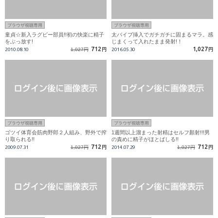
ブラウザ視聴専用
ブラウザ視聴専用
童貞☆新入ラグビー部員!!初の快楽に精子
太バイブ挿入でガチガチに固まるマラ。感
をぶっ放す!
じまくって入れたまま発射!！
712
1,027
2010.08.10
1,027円
円
2016.05.30
円
ブラウザ視聴専用
ブラウザ視聴専用
ゴツイ体育会筋肉野郎２人組み、野外で搾
1週間以上溜まった射精はセルフ顏射!!!男
り取られる!!
の責めに精子がほとばしる!!
712
712
2009.07.31
1,027円
円
2014.07.29
1,027円
円