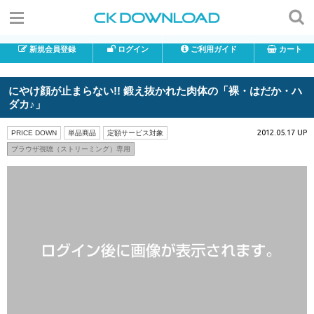
新規会員登録
ログイン
ご利用ガイド
カート
にやけ顔が止まらない!! 鍛え抜かれた肉体の「裸・はだか・ハ
ダカ♪」
2012.05.17 UP
PRICE DOWN
単品商品
定額サービス対象
ブラウザ視聴（ストリーミング）専用