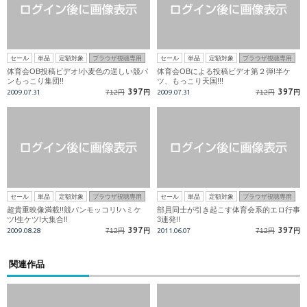
セール
単品
定額対象
ブラウザ視聴専用
セール
単品
定額対象
ブラウザ視聴専用
体育会OB投稿ビデオ!小麦色の逞しい競パ
体育会OBによる投稿ビデオ第２弾!半ケ
ンもっこり集団!!
ツ、もっこり天国!!!
397
397
2009.07.31
712円
円
2009.07.31
712円
円
セール
単品
定額対象
ブラウザ視聴専用
セール
単品
定額対象
ブラウザ視聴専用
超貴重映像満載!!競パンモッコリ!ハミケ
部員同士が引き起こす体育会系的エロ行事
ツ!生ケツ!大集合!!
3連発!!
397
397
2009.08.28
712円
円
2011.06.07
712円
円
関連作品