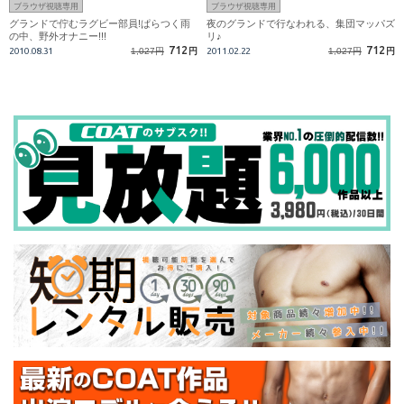
ブラウザ視聴専用
ブラウザ視聴専用
グランドで佇むラグビー部員!ぱらつく雨
夜のグランドで行なわれる、集団マッパズ
の中、野外オナニー!!!
リ♪
712
712
2010.08.31
1,027円
円
2011.02.22
1,027円
円