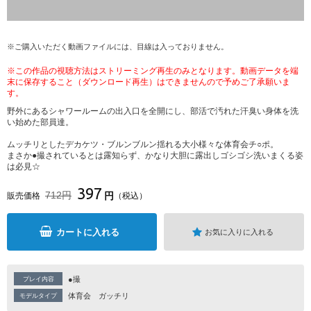
※ご購入いただく動画ファイルには、目線は入っておりません。
※この作品の視聴方法はストリーミング再生のみとなります。動画データを端
末に保存すること（ダウンロード再生）はできませんので予めご了承願いま
す。
野外にあるシャワールームの出入口を全開にし、部活で汚れた汗臭い身体を洗
い始めた部員達。
ムッチリとしたデカケツ・ブルンブルン揺れる大小様々な体育会チ○ポ。
まさか●撮されているとは露知らず、かなり大胆に露出しゴシゴシ洗いまくる姿
は必見☆
397
712円
円
販売価格
（税込）
カートに入れる
お気に入りに入れる
●撮
プレイ内容
体育会
ガッチリ
モデルタイプ