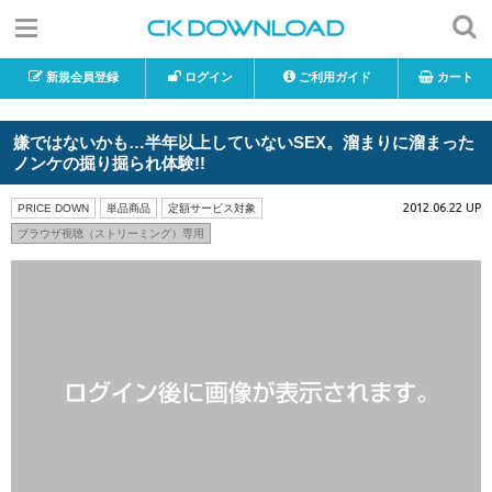
新規会員登録
ログイン
ご利用ガイド
カート
嫌ではないかも…半年以上していないSEX。溜まりに溜まった
ノンケの掘り掘られ体験!!
2012.06.22 UP
PRICE DOWN
単品商品
定額サービス対象
ブラウザ視聴（ストリーミング）専用