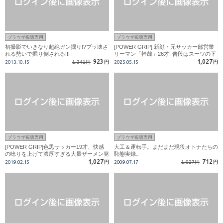
ブラウザ視聴専用
ブラウザ視聴専用
初撮影でいきなり超絶ガン掘り!?ブッ壊さ
[POWER GRIP] 新顔・元サッカー部営業
れる勢いで掘り倒される!!!
リーマン「幹哉」26才! 普段はスーツの下
に隠れた黄金ボディが光る!!
923
1,027
2013.10.15
1,341円
円
2025.05.15
円
ブラウザ視聴専用
ブラウザ視聴専用
[POWER GRIP]色黒サッカー19才、快感
大工＆運転手。まだまだ現役オトナたちの
の唸りを上げて濃厚すぎる大量ザーメン発
恥態実録。
射!!
1,027
712
2019.02.15
円
2009.07.17
1,027円
円