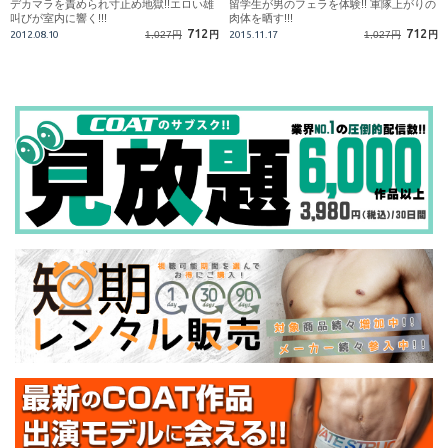
デカマラを責められ寸止め地獄!!エロい雄
留学生が男のフェラを体験!! 軍隊上がりの
叫びが室内に響く!!!
肉体を晒す!!!
712
712
2012.08.10
1,027円
円
2015.11.17
1,027円
円