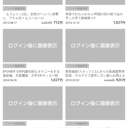
ブラウザ視聴専用
ブラウザ視聴専用
「もうムリッ(泣)」女性のペニバン攻撃
和室でわちゃわちゃ!同僚の目の前であの
に、アナル共々もうヘロヘロ…
手この手で射精祭り!!
712
1,027
2012.08.17
1,027円
円
2016.12.13
円
ブラウザ視聴専用
ブラウザ視聴専用
[POWER GRIP]週42回もオナニーをする
密室撮影!スタッフと2人きりの高感度野球
超絶倫、天真爛漫、大学1年サッカー部
部員、デカマラで派手にガン掘られ悶えま
「良太」19才登場!!
くる!!!
1,027
923
2024.06.24
円
2010.02.02
1,341円
円
ブラウザ視聴専用
ブラウザ視聴専用