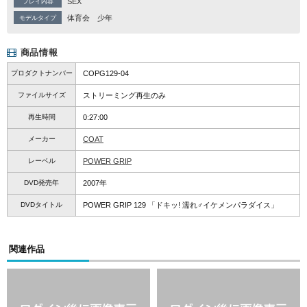
SEX
プレイ内容
体育会
少年
モデルタイプ
商品情報
プロダクトナンバー
COPG129-04
ファイルサイズ
ストリーミング再生のみ
再生時間
0:27:00
メーカー
COAT
レーベル
POWER GRIP
DVD発売年
2007年
DVDタイトル
POWER GRIP 129 「ドキッ! 濡れ♂イケメンパラダイス」
関連作品