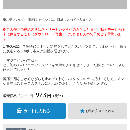
※ご購入いただく動画ファイルには、目線は入っておりません。
※この作品の視聴方法はストリーミング再生のみとなります。動画データを端
末に保存すること（ダウンロード再生）はできませんので予めご了承願いま
す。
178/65/22。学生時代はずっと野球をしていたスポーツ青年。くわえられ、徐々
に反応するチ○ポに本人は動揺を隠せない。
「マジでかいっすね～」
と、初めてのフェラでスタッフを気持ちよくさせてしまった彼は、ついにぶち
込まれてしまう!!
苦痛に顔をしかめながらも止めてくれないスタッフのガン掘り!! そして、ノン
ケ青年はスタッフのアナルにぶち込み返し、さらなる快楽へと進む!!
923
1,341円
円
販売価格
（税込）
カートに入れる
お気に入りに入れる