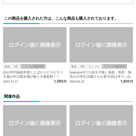
この商品を購入された方は、こんな商品も購入されております。
単品
HD
ブラウザ視聴専用
単品
HD
サンプル
ブラウザ視聴専用
[GLORY]高校卒業したばかりピチピチ１
[wakasen]ウケ顔モザ無し美肌・美尻・無
８歳少年の噴水飛び散り大量射精！！
毛の大学生18歳ひろき君!今回は学ラン白
ブリで!生チンポで掘られ喘ぎ、チンポび
1,980
1,800
2025.12.11
円
2026.02.23
円
んびん!騎乗位でパイパンチンポを振り回
しますw
関連作品