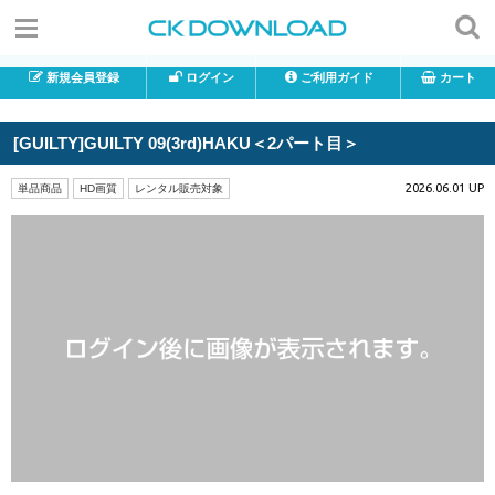
新規会員登録
ログイン
ご利用ガイド
カート
[GUILTY]GUILTY 09(3rd)HAKU＜2パート目＞
2026.06.01 UP
単品商品
HD画質
レンタル販売対象