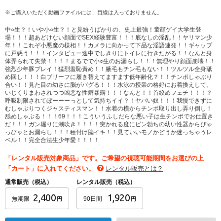
※ご購入いただく動画ファイルには、目線は入っておりません。
中○生？！いや小○生？！と見紛うばかりの、史上最強！童顔ゲイ大学生登
場！！！超あどけない顔面でSEX経験豊富！！！底なしの淫乱！！ヤリマン少
年！！これぞ小悪魔の様相！！カメラに向かって下品な淫語連発！！ギャップ
に戸惑う！！！インタビュー途中でしきりにトイレに行きたがる！！なんと身
体弄られて失禁！！！！まるでで小○生のお漏らし！！！無理やり顔面崩壊！！
強烈少年豚プレイ！猛烈羞恥責め！！腋毛もチン毛もない！！ツルツル全身舐
め回し！！！白ブリーフに履き替えてますます低年齢化？！！チンポしゃぶり
合い！！見た目の幼さに脳がバグる！！！水泳の授業の格好にお着換えして、
いじくりまわされつつ凶悪な性癖暴露！！！なんと！！首絞めフェチ！！！？
呼吸制限されてぼーーーっとして気持ちイイ？！ヤバい奴！！！我慢できずに
むしゃぶりつくジャスティスマン！！水着の横からチンポ取り出し弄り倒し！
舐めしゃぶる！！！69！！！こういうふしだらな悪い子は生チンポでお仕置き
だ！！！ガン堀りに潮吹き！！！！突かれる度にビン勃ちの幼い性器からぴゃ
っぴゃとお漏らし！！！種付け脳イキ！！見ていいモノかどうか迷っちゃうレ
ベル！！完全合法生少年愛！！！！
「レンタル販売対象商品」です。ご希望の視聴可能期間をお選びの上
「カート」に入れてください。
レンタル販売とは？
通常販売（税込）
レンタル販売（税込）
2,400
1,920
無期限
90日間
円
円