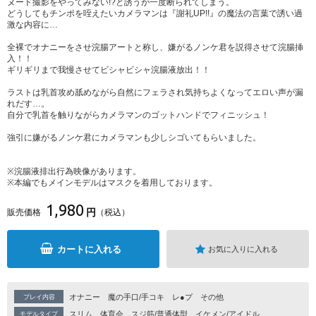
ヌード撮影をやってみない!?と誘うが一度断られてしまう。
どうしてもチンポを咥えたいカメラマンは『謝礼UP!!』の魔法の言葉で誘い過
激な内容に…
全裸でオナニーをさせ浣腸アートと称し、嫌がるノンケ君を説得させて浣腸挿
入！！
ギリギリまで我慢させてビシャビシャ浣腸液放出！！
ラストは乳首攻め舐めながら自然にフェラされ気持ちよくなってエロい声が漏
れだす…。
自分で乳首を触りながらカメラマンのゴットハンドでフィニッシュ！
強引に嫌がるノンケ君にカメラマンも少しシゴいてもらいました。
※浣腸液排出行為映像があります。
※本編でもメインモデルはマスクを着用しております。
1,980
円
販売価格
（税込）
カートに入れる
お気に入りに入れる
オナニー
魔の手口/手コキ
レ●プ
その他
プレイ内容
スリム
体育会
スジ筋/普通体型
イケメン/アイドル
モデルタイプ