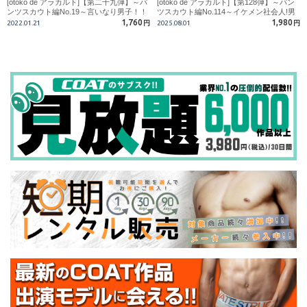
[otoko de アラカルト]【第二十九弾】～パ
[otoko de アラカルト]【第128弾】～パン
ンツスカウト編No.19～言いなり男子！！
ツスカウト編No.114～イケメン社会人!男
サッカークラブ所属のスジ筋イケメンがチ
のフェラでビンビン!!
1,760
1,980
2022.01.21
円
2025.08.01
円
〇コをしゃぶる！！