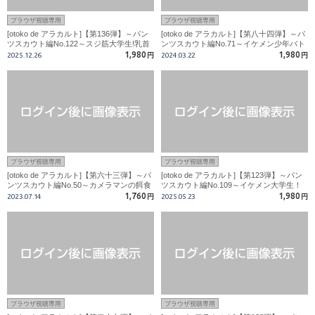
ブラウザ視聴専用
ブラウザ視聴専用
[otoko de アラカルト]【第136弾】～パン
[otoko de アラカルト]【第八十四弾】～パ
ツスカウト編No.122～スジ筋大学生!乳首
ンツスカウト編No.71～イケメン少年バト
敏感陸上部員!!
ミントン部員！目隠しされカメラマンに生
1,980
1,980
2025.12.26
円
2024.03.22
円
挿入！何度もイキそうに！！
ブラウザ視聴専用
ブラウザ視聴専用
[otoko de アラカルト]【第六十三弾】～パ
[otoko de アラカルト]【第123弾】～パン
ンツスカウト編No.50～カメラマンの餌食
ツスカウト編No.109～イケメン大学生！
になった可愛い系男子学生！！ゴットハン
初アナルに玩具挑戦！なにか出そう！！
1,760
1,980
2023.07.14
円
2025.05.23
円
ドで『あっ!!イクッ!!あぁぁ…』
ブラウザ視聴専用
ブラウザ視聴専用