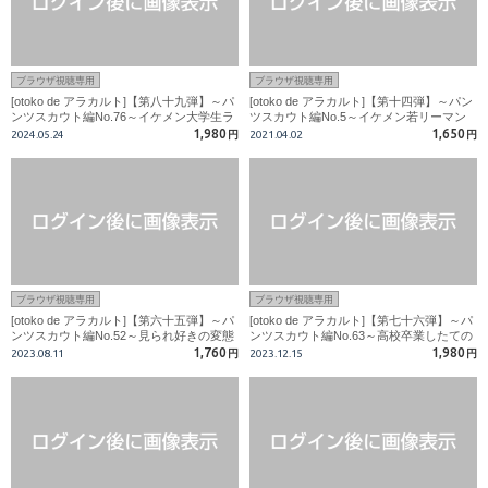
ブラウザ視聴専用
ブラウザ視聴専用
[otoko de アラカルト]【第八十九弾】～パ
[otoko de アラカルト]【第十四弾】～パン
ンツスカウト編No.76～イケメン大学生ラ
ツスカウト編No.5～イケメン若リーマン
グビー部員!本気で嫌がるノンケ！カメラ
は、100人斬りのモテ男！！
1,980
1,650
2024.05.24
円
2021.04.02
円
マンにシゴかれ大量精子ビュルルル!!
ブラウザ視聴専用
ブラウザ視聴専用
[otoko de アラカルト]【第六十五弾】～パ
[otoko de アラカルト]【第七十六弾】～パ
ンツスカウト編No.52～見られ好きの変態
ンツスカウト編No.63～高校卒業したての
18才サッカー部員?カメラマンが腹筋にブ
イケメン18才ノンケ男子!!カメラマンの餌
1,760
1,980
2023.08.11
円
2023.12.15
円
ッカケ?
食に・・・。