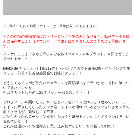
※ご購入いただく動画ファイルには、目線は入っておりません。
※この作品の視聴方法はストリーミング再生のみとなります。動画データを端
末に保存すること（ダウンロード再生）はできませんので予めご了承願いま
す。
ノンケにここまでさせる!?なんでもありのスペシャルブランド。今回はどこま
でヤれるか・・・。
[otoko de アラカルト]【第112弾】～パンツスカウト編No.99～イケメン大学生
サッカー部員！乳首敏感緊張で我慢汁タラリ！！
どうしてもチンポが見たいカメラマンは高額謝礼をチラつかせ、それに喰いつ
いてきたノンケを…
今回スカウトしたのは20才サッカー部員スカウト！！
プロフィールを聞いたり、ゲイだとバレないようにゆっくり攻めていく…。
トイレに行きたくなったノンケ君、トイレが壊れているとウソをつきカメラの
前でさせるが、緊張してて不発に、、、。
パンツの上からローションを塗りシゴくと嫌がるノンケにカメラマンは強引に
責めていく！！
これが普通のパンツ撮影だと思い込み恥ずかしいけど頑張って挑む！！