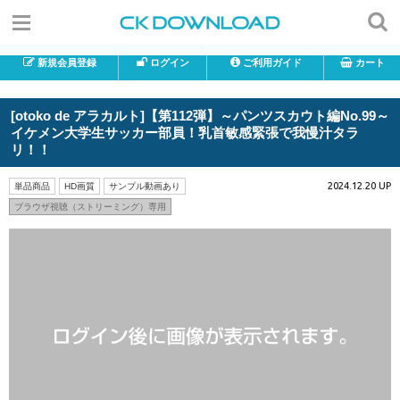
新規会員登録
ログイン
ご利用ガイド
カート
[otoko de アラカルト]【第112弾】～パンツスカウト編No.99～
イケメン大学生サッカー部員！乳首敏感緊張で我慢汁タラ
リ！！
2024.12.20 UP
単品商品
HD画質
サンプル動画あり
ブラウザ視聴（ストリーミング）専用