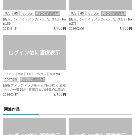
単品
HD
サンプル
ブラウザ視聴専用
単品
HD
サンプル
ブラウザ視聴専用
[街角ナンパ]イケメンのパンツが見たい Pa
[街角ナンパ]イケメンのパンツが見たい Pa
rt189
rt278
1,980
1,980
2023.11.24
円
2026.02.06
円
CKオリ
単品
HD
サンプル
定額対象
COAT新作
ブラウザ視聴専用
[激撮フィッティングルーム]No.018 小麦肌
サッカー部19才! 変態店員の雄責めに悶絶
ベロキス射精!
2,180
2026.03.17
円
関連作品