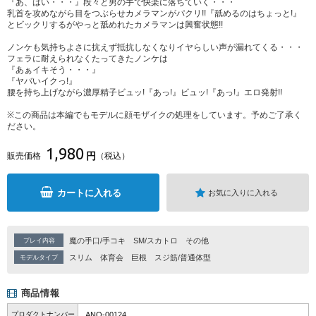
『あ、はい・・・』段々と男の手で快楽に落ちていく・・・
乳首を攻めながら目をつぶらせカメラマンがパクリ!!『舐めるのはちょっと!』
とビックリするがやっと舐めれたカメラマンは興奮状態!!
ノンケも気持ちよさに抗えず抵抗しなくなりイヤらしい声が漏れてくる・・・
フェラに耐えられなくたってきたノンケは
『あぁイキそう・・・』
『ヤバいイクっ!』
腰を持ち上げながら濃厚精子ビュッ!『あっ!』ビュッ!『あっ!』エロ発射!!
※この商品は本編でもモデルに顔モザイクの処理をしています。予めご了承く
ださい。
1,980
円
販売価格
（税込）
カートに入れる
お気に入りに入れる
魔の手口/手コキ
SM/スカトロ
その他
プレイ内容
スリム
体育会
巨根
スジ筋/普通体型
モデルタイプ
商品情報
プロダクトナンバー
ANO-00124