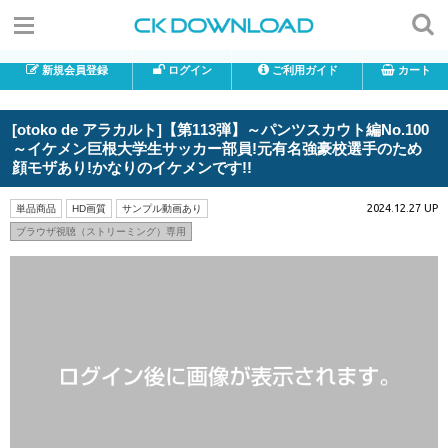
新規会員登録
ログイン
ご利用ガイド
カート
[otoko de アラカルト]【第113弾】～パンツスカウト編No.100
～イケメン巨根大学生サッカー部員!元有名強豪校選手のため
顔モザあり!かなりのイケメンです!!
2024.12.27 UP
単品商品
HD画質
サンプル動画あり
ブラウザ視聴（ストリーミング）専用