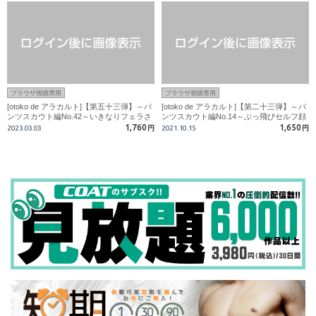
ブラウザ視聴専用
ブラウザ視聴専用
[otoko de アラカルト]【第五十三弾】～パ
[otoko de アラカルト]【第二十三弾】～パ
ンツスカウト編No.42～いきなりフェラさ
ンツスカウト編No.14～ぶっ飛びセルフ顔
れビックリ?18才イケメンサッカー部員?
射！！童顔スリ筋18歳は感じやすいお年
1,760
1,650
2023.03.03
円
2021.10.15
円
頃！！