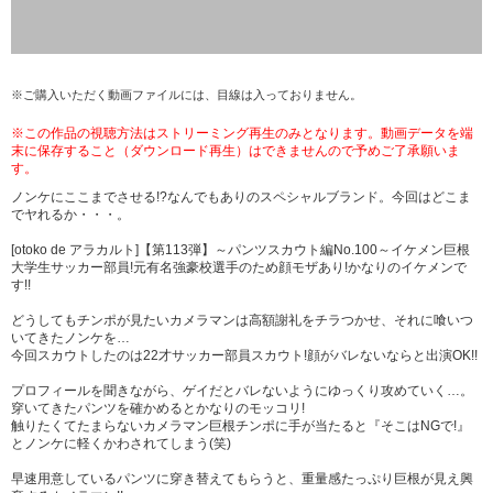
※ご購入いただく動画ファイルには、目線は入っておりません。
※この作品の視聴方法はストリーミング再生のみとなります。動画データを端
末に保存すること（ダウンロード再生）はできませんので予めご了承願いま
す。
ノンケにここまでさせる!?なんでもありのスペシャルブランド。今回はどこま
でヤれるか・・・。
[otoko de アラカルト]【第113弾】～パンツスカウト編No.100～イケメン巨根
大学生サッカー部員!元有名強豪校選手のため顔モザあり!かなりのイケメンで
す!!
どうしてもチンポが見たいカメラマンは高額謝礼をチラつかせ、それに喰いつ
いてきたノンケを…
今回スカウトしたのは22才サッカー部員スカウト!顔がバレないならと出演OK!!
プロフィールを聞きながら、ゲイだとバレないようにゆっくり攻めていく…。
穿いてきたパンツを確かめるとかなりのモッコリ!
触りたくてたまらないカメラマン巨根チンポに手が当たると『そこはNGで!』
とノンケに軽くかわされてしまう(笑)
早速用意しているパンツに穿き替えてもらうと、重量感たっぷり巨根が見え興