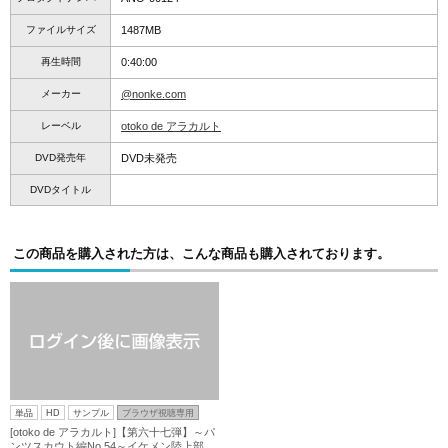
ファイルサイズ
1487MB
再生時間
0:40:00
メーカー
@nonke.com
レーベル
otoko de アラカルト
DVD発売年
DVD未発売
DVDタイトル
この商品を購入された方は、こんな商品も購入されております。
単品
HD
サンプル
ブラウザ視聴専用
[otoko de アラカルト]【第六十七弾】～パ
ンツスカウト編No.54～イケメン陸上部