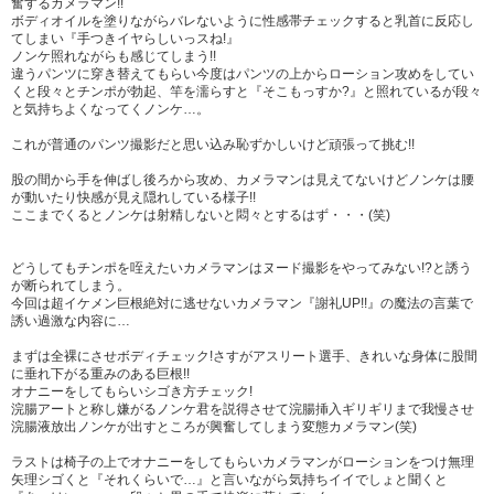
奮するカメラマン!!
ボディオイルを塗りながらバレないように性感帯チェックすると乳首に反応し
てしまい『手つきイヤらしいっスね!』
ノンケ照れながらも感じてしまう!!
違うパンツに穿き替えてもらい今度はパンツの上からローション攻めをしてい
くと段々とチンポが勃起、竿を濡らすと『そこもっすか?』と照れているが段々
と気持ちよくなってくノンケ…。
これが普通のパンツ撮影だと思い込み恥ずかしいけど頑張って挑む!!
股の間から手を伸ばし後ろから攻め、カメラマンは見えてないけどノンケは腰
が動いたり快感が見え隠れしている様子!!
ここまでくるとノンケは射精しないと悶々とするはず・・・(笑)
どうしてもチンポを咥えたいカメラマンはヌード撮影をやってみない!?と誘う
が断られてしまう。
今回は超イケメン巨根絶対に逃せないカメラマン『謝礼UP!!』の魔法の言葉で
誘い過激な内容に…
まずは全裸にさせボディチェック!さすがアスリート選手、きれいな身体に股間
に垂れ下がる重みのある巨根!!
オナニーをしてもらいシゴき方チェック!
浣腸アートと称し嫌がるノンケ君を説得させて浣腸挿入ギリギリまで我慢させ
浣腸液放出ノンケが出すところが興奮してしまう変態カメラマン(笑)
ラストは椅子の上でオナニーをしてもらいカメラマンがローションをつけ無理
矢理シゴくと『それくらいで…』と言いながら気持ちイイでしょと聞くと