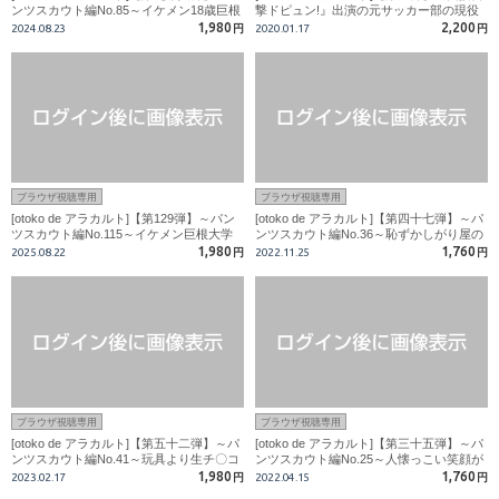
ンツスカウト編No.85～イケメン18歳巨根
撃ドピュン!』出演の元サッカー部の現役
サッカー部員!カメラマンのチンポを強引
ホスト君がチャレンジ企画に挑戦！！
1,980
2,200
2024.08.23
円
2020.01.17
円
に舐めさせキスまでも!!
ブラウザ視聴専用
ブラウザ視聴専用
[otoko de アラカルト]【第129弾】～パン
[otoko de アラカルト]【第四十七弾】～パ
ツスカウト編No.115～イケメン巨根大学
ンツスカウト編No.36～恥ずかしがり屋の
生バスケ部員!美チンビンビン!!
イケメン大学生がカメラマンに・・・
1,980
1,760
2025.08.22
円
2022.11.25
円
ブラウザ視聴専用
ブラウザ視聴専用
[otoko de アラカルト]【第五十二弾】～パ
[otoko de アラカルト]【第三十五弾】～パ
ンツスカウト編No.41～玩具より生チ〇コ
ンツスカウト編No.25～人懐っこい笑顔が
気持ちいい!!カリ高チ〇コビンビンM男子!!
カワイイ！！18歳スジ筋男子の太マラを
1,980
1,760
2023.02.17
円
2022.04.15
円
いただきま～す！！