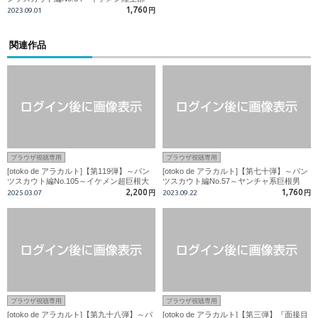
員?エッチ大好き?変態18才?
1,760
2023.09.01
円
関連作品
ブラウザ視聴専用
ブラウザ視聴専用
[otoko de アラカルト]【第119弾】～パン
[otoko de アラカルト]【第七十弾】～パン
ツスカウト編No.105～イケメン超巨根大
ツスカウト編No.57～ヤンチャ系巨根男
学生バレー部員!生掘られ発射!!
子?スジ筋野球部員?
2,200
1,760
2025.03.07
円
2023.09.22
円
ブラウザ視聴専用
ブラウザ視聴専用
[otoko de アラカルト]【第九十八弾】～パ
[otoko de アラカルト]【第三弾】『面接目