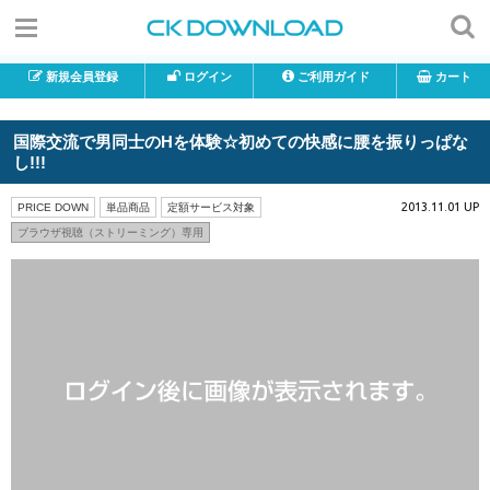
新規会員登録
ログイン
ご利用ガイド
カート
国際交流で男同士のHを体験☆初めての快感に腰を振りっぱな
し!!!
2013.11.01 UP
PRICE DOWN
単品商品
定額サービス対象
ブラウザ視聴（ストリーミング）専用