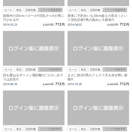
セール
単品
定額対象
ブラウザ視聴専用
セール
単品
定額対象
ブラウザ視聴専用
規格外の20cmバズーカ!!!淫乱チ○ポが男に
身体に不釣合いな18cm超えの長太っとい
汚される!!!
ド淫乱巨根!!男の責めに大膨張!!!
712
712
2014.05.23
1,027円
円
2014.06.02
1,027円
円
セール
単品
定額対象
ブラウザ視聴専用
セール
単品
定額対象
ブラウザ視聴専用
回を重ねるザーメン飛距離!!どエロい太マ
まさに絶頂!!男のフェラで天を仰ぎ勢い射
ラは必見!!!
精!!!
712
712
2014.09.19
1,027円
円
2014.10.29
1,027円
円
セール
単品
定額対象
ブラウザ視聴専用
セール
単品
定額対象
ブラウザ視聴専用