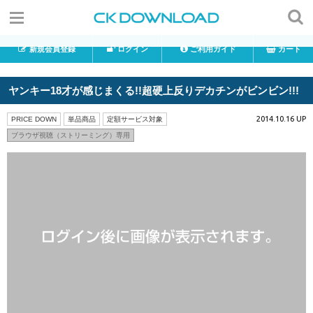
新規会員登録
ログイン
ご利用ガイド
カート
ヤンキー18才が感じまくる!!超硬上反りデカチンがビンビン!!!
2014.10.16 UP
PRICE DOWN
単品商品
定額サービス対象
ブラウザ視聴（ストリーミング）専用