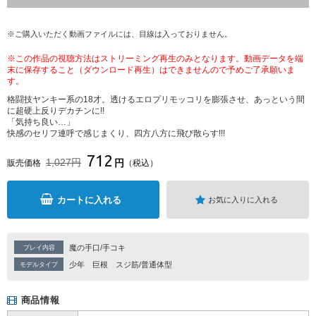
※ご購入いただく動画ファイルには、目線は入っておりません。
※この作品の視聴方法はストリーミング再生のみとなります。動画データを端
末に保存すること（ダウンロード再生）はできませんので予めご了承願いま
す。
格闘技ヤンキー系の18才。透けるエロプリモッコリを膨張させ、あっという間
に超硬上反りデカチンに!!
「気持ち良い…」
快感のセリフ連呼で感じまくり、四方八方に飛び散らす!!!
712
1,027円
円
販売価格
（税込）
カートに入れる
お気に入りに入れる
魔の手口/手コキ
プレイ内容
少年
巨根
スジ筋/普通体型
モデルタイプ
商品情報