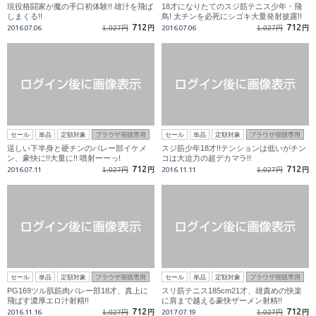
現役格闘家が魔の手口初体験!! 雄汁を飛ば
18才になりたてのスジ筋テニス少年・飛
しまくる!!
鳥! 太チンを必死にシゴキ大量発射披露!!
712
712
2016.07.06
1,027円
円
2016.07.06
1,027円
円
セール
単品
定額対象
ブラウザ視聴専用
セール
単品
定額対象
ブラウザ視聴専用
逞しい下半身と硬チンのバレー部イケメ
スジ筋少年18才!!テンションは低いがチン
ン、豪快に!!大量に!! 噴射ーーっ!
コは大迫力の超デカマラ!!
712
712
2016.07.11
1,027円
円
2016.11.11
1,027円
円
セール
単品
定額対象
ブラウザ視聴専用
セール
単品
定額対象
ブラウザ視聴専用
PG169ツル肌筋肉バレー部18才、真上に
スリ筋テニス185cm21才、雄責めの快楽
飛ばす濃厚エロ汁射精!!
に肩まで越える豪快ザーメン射精!!
712
712
2016.11.16
1,027円
円
2017.07.19
1,027円
円