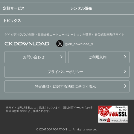
定額サービス
レンタル販売
トピックス
ゲイビデオDVDの制作・販売会社コートコーポレーションが運営する公式動画配信サイト
@ck_download_x
ゲイビデオDVDの制作・販
売会社コートコーポレーシ
お問い合わせ
ご利用規約
ョンが運営する公式動画配
信サイト
プライバシーポリシー
特定商取引に関する法律に基づく表示
当サイトはFUJISSLにより認証されています。SSL対応ページからの情
報送信は暗号化により保護されます。
© COAT CORPORATION ltd. All rights reserved.