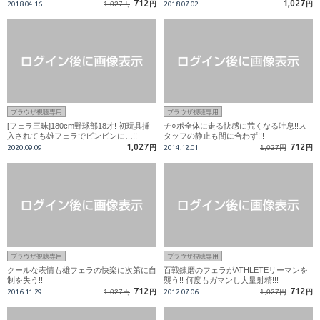
我慢はどこまでもつか!!
712
1,027
2018.04.16
1,027円
円
2018.07.02
円
ブラウザ視聴専用
ブラウザ視聴専用
[フェラ三昧]180cm野球部18才! 初玩具挿
チ○ポ全体に走る快感に荒くなる吐息!!ス
入されても雄フェラでビンビンに…!!
タッフの静止も間に合わず!!!
1,027
712
2020.09.09
円
2014.12.01
1,027円
円
ブラウザ視聴専用
ブラウザ視聴専用
クールな表情も雄フェラの快楽に次第に自
百戦錬磨のフェラがATHLETEリーマンを
制を失う!!
襲う!! 何度もガマンし大量射精!!!
712
712
2016.11.29
1,027円
円
2012.07.06
1,027円
円