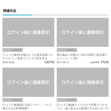
関連作品
ブラウザ視聴専用
ブラウザ視聴専用
[フェラ三昧]生き物のような超太巨根バス
男の責めに巨根ガン勃ち!!屈辱と疲労感で
ケイケメン! 皮弄りフェラに顔を歪ま
もうヘトヘト(笑)
せ…!！
1,027
712
2020.10.05
円
2011.04.12
1,027円
円
ブラウザ視聴専用
ブラウザ視聴専用
[フェラ三昧]新顔! 広告リーマン、バイブ
[フェラ三昧]雄フェラだけで何度もイキそ
挿入のまま恥辱発射!!
うに…繰り返される怒涛の寸止めに汰一の