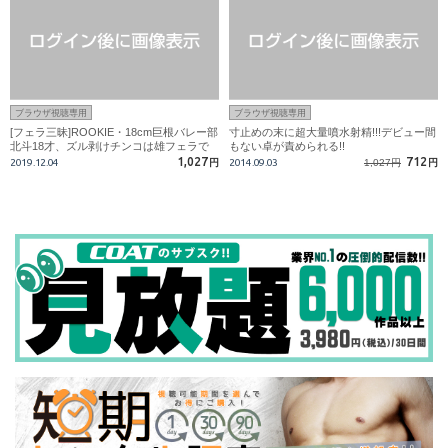
ブラウザ視聴専用
ブラウザ視聴専用
[フェラ三昧]ROOKIE・18cm巨根バレー部
寸止めの末に超大量噴水射精!!!デビュー間
北斗18才、ズル剥けチンコは雄フェラで
もない卓が責められる!!
即勃ち!
1,027
712
2019.12.04
円
2014.09.03
1,027円
円