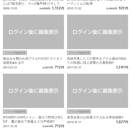
とは!?陰毛剃り、チ○ポ亀甲縛り!そして、
ーマンくんの恥辱
雄同士のアナルセックス…!!!
1,132
923
2009.11.03
1,655円
円
2010.11.02
1,341円
円
ブラウザ視聴専用
ブラウザ視聴専用
寝込みを襲われ初アナルFUCK!! ヤリタイ
高校卒業したての青年をアナル責め!!初め
放題犯●れる!!!
ての快感に頭上直撃の大量射精!!
712
1,341
2015.07.21
1,027円
円
2017.01.31
円
ブラウザ視聴専用
ブラウザ視聴専用
[POWER GRIP]メイン・激カワ野球少年1
体育会系のお部屋ガサ入れ＆男初体験!!
8才、魔の責めで肩越えエロ声発射!!
1,027
2016.10.17
円
712
2017.12.14
1,027円
円