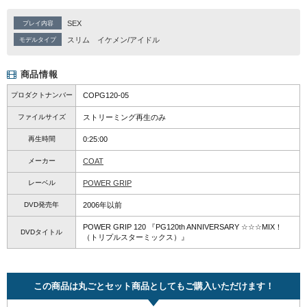
SEX
プレイ内容
スリム
イケメン/アイドル
モデルタイプ
商品情報
プロダクトナンバー
COPG120-05
ファイルサイズ
ストリーミング再生のみ
再生時間
0:25:00
メーカー
COAT
レーベル
POWER GRIP
DVD発売年
2006年以前
POWER GRIP 120 『PG120th ANNIVERSARY ☆☆☆MIX！
DVDタイトル
（トリプルスターミックス）』
この商品は丸ごとセット商品としてもご購入いただけます！