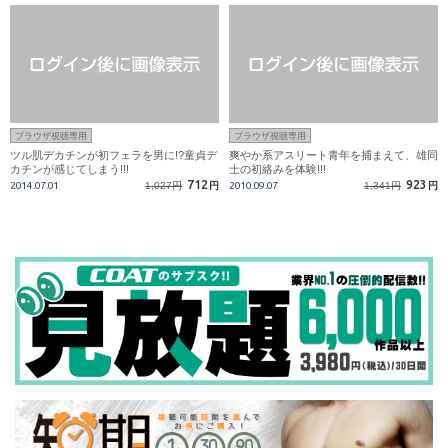
ブラウザ視聴専用
ブラウザ視聴専用
ツル肌デカチンが初フェラを男に!?童貞デ
爽やか系アスリート青年を捕まえて、雄同
カチンが感じてしまう!!!
士の初絡みを体験!!!
712
923
2014.07.01
1,027円
円
2010.09.07
1,341円
円