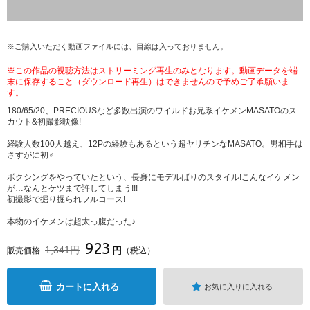
※ご購入いただく動画ファイルには、目線は入っておりません。
※この作品の視聴方法はストリーミング再生のみとなります。動画データを端
末に保存すること（ダウンロード再生）はできませんので予めご了承願いま
す。
180/65/20、PRECIOUSなど多数出演のワイルドお兄系イケメンMASATOのス
カウト&初撮影映像!
経験人数100人越え、12Pの経験もあるという超ヤリチンなMASATO。男相手は
さすがに初♂
ボクシングをやっていたという、長身にモデルばりのスタイル!こんなイケメン
が…なんとケツまで許してしまう!!!
初撮影で掘り掘られフルコース!
本物のイケメンは超太っ腹だった♪
923
1,341円
円
販売価格
（税込）
カートに入れる
お気に入りに入れる