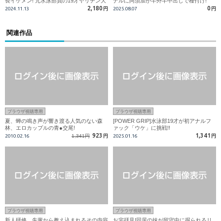
長イケメン! 元水泳部員の19才ヤリチン大
ナルに阿須加が半外半中出しで種付け!
学生の変態性欲が暴走して男同士に開眼!?
2,180
0
2024.11.13
円
2025.08.07
円
関連作品
ブラウザ視聴専用
ブラウザ視聴専用
夏、蝉の鳴き声が響き渡る人気のない森
[POWER GRIP]水泳部19才が初アナルフ
林、エロカップルの青●交尾!
ァック「ウケ」に挑戦!!
923
1,341
2010.02.16
1,341円
円
2025.01.16
円
ブラウザ視聴専用
ブラウザ視聴専用
新人研修、先輩から教え込まれるその内容
お宅拝見!同居の妹が留守中に掘られるリ