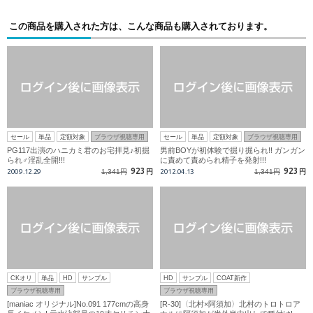
この商品を購入された方は、こんな商品も購入されております。
セール
単品
定額対象
ブラウザ視聴専用
セール
単品
定額対象
ブラウザ視聴専用
PG117出演のハニカミ君のお宅拝見♪初掘
男前BOYが初体験で掘り掘られ!! ガンガン
られ♂淫乱全開!!!
に責めて責められ精子を発射!!!
923
923
2009.12.29
1,341円
円
2012.04.13
1,341円
円
CKオリ
単品
HD
サンプル
HD
サンプル
COAT新作
ブラウザ視聴専用
ブラウザ視聴専用
[maniac オリジナル]No.091 177cmの高身
[R-30]〈北村×阿須加〉北村のトロトロア