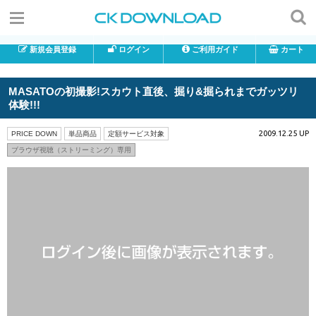
新規会員登録
ログイン
ご利用ガイド
カート
MASATOの初撮影!スカウト直後、掘り&掘られまでガッツリ
体験!!!
2009.12.25 UP
PRICE DOWN
単品商品
定額サービス対象
ブラウザ視聴（ストリーミング）専用