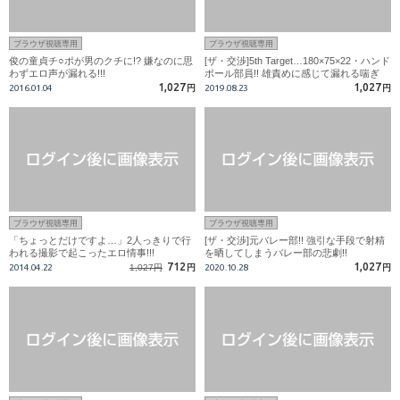
ブラウザ視聴専用
ブラウザ視聴専用
俊の童貞チ○ポが男のクチに!? 嫌なのに思
[ザ・交渉]5th Target…180×75×22・ハンド
わずエロ声が漏れる!!!
ボール部員!! 雄責めに感じて漏れる喘ぎ
声…遂には射精まで…。
1,027
1,027
2016.01.04
円
2019.08.23
円
ブラウザ視聴専用
ブラウザ視聴専用
「ちょっとだけですよ…」2人っきりで行
[ザ・交渉]元バレー部!! 強引な手段で射精
われる撮影で起こったエロ情事!!!
を晒してしまうバレー部の悲劇!!
712
1,027
2014.04.22
1,027円
円
2020.10.28
円