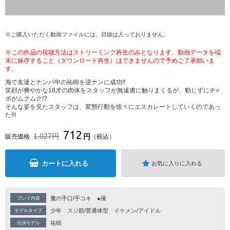
※ご購入いただく動画ファイルには、目線は入っておりません。
※この作品の視聴方法はストリーミング再生のみとなります。動画データを端
末に保存すること（ダウンロード再生）はできませんので予めご了承願いま
す。
海で友達とナンパ中の祐樹を逆ナンに成功!!
笑顔が爽やかな18才の肉体をスタッフが無遠慮に触りまくるが、動じずにチ○
ポがムクムク!?
そんな姿を見たスタッフは、変態行動を徐々にエスカレートしていくのであっ
た!!!
712
1,027円
円
販売価格
（税込）
カートに入れる
お気に入りに入れる
魔の手口/手コキ
●撮
プレイ内容
少年
スジ筋/普通体型
イケメン/アイドル
モデルタイプ
祐樹
出演モデル