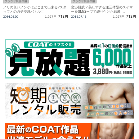
ブラウザ視聴専用
ブラウザ視聴専用
ノリの良いノンケはどこまで出来る?スタ
交渉難航!? 美しすぎる逆三体型のスイマ
ッフとのガチ交渉バトル!!!
ーをSMロープで縛り付けた結果…。
712
712
2014.05.30
1,027円
円
2016.07.18
1,027円
円