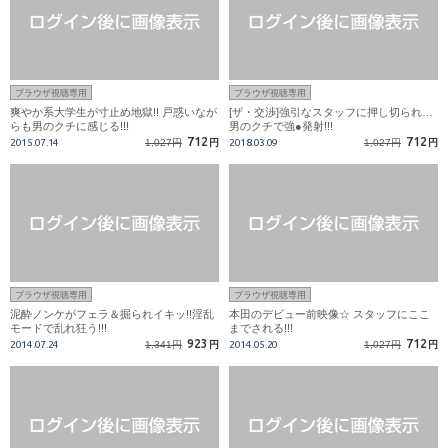
ブラウザ視聴専用
ブラウザ視聴専用
爽やか系大学生が寸止め地獄!! 戸惑いなが
[ザ・交渉]強引なスタッフに押し切られ…
らも男のクチに感じる!!!
男のクチで強●発射!!!
712
712
2015.07.14
1,027円
円
2018.03.09
1,027円
円
ブラウザ視聴専用
ブラウザ視聴専用
泥酔ノンケがフェラ＆掘られイキッ!!淫乱
本田のデビュー前映像☆ スタッフにここ
モードで乱れ狂う!!!
までされる!!!
923
712
2014.07.24
1,341円
円
2014.05.20
1,027円
円