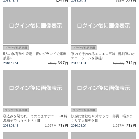
1,341
397
2015.12.16
円
2011.09.13
712円
円
ブラウザ視聴専用
ブラウザ視聴専用
5人の体育学生登場！夜のグランドで露出
寮内で行われるエロエロ三味!! 部員達のオ
披露♪
ナニーシーンを激撮!!!
397
712
2010.12.14
712円
円
2012.01.31
1,027円
円
ブラウザ視聴専用
ブラウザ視聴専用
寝込みを襲われ、そのままオナニーへ!! 特
快感に貪欲な18才サッカー部員、喘ぎま
濃精子でもうベトベト!!!
くりで大量発射!!!
712
712
2015.08.12
1,027円
円
2010.02.09
1,027円
円