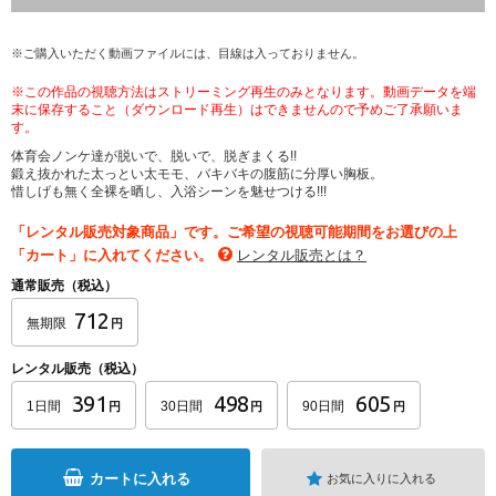
※ご購入いただく動画ファイルには、目線は入っておりません。
※この作品の視聴方法はストリーミング再生のみとなります。動画データを端
末に保存すること（ダウンロード再生）はできませんので予めご了承願いま
す。
体育会ノンケ達が脱いで、脱いで、脱ぎまくる!!
鍛え抜かれた太っとい太モモ、バキバキの腹筋に分厚い胸板。
惜しげも無く全裸を晒し、入浴シーンを魅せつける!!!
「レンタル販売対象商品」です。ご希望の視聴可能期間をお選びの上
「カート」に入れてください。
レンタル販売とは？
通常販売（税込）
712
無期限
円
レンタル販売（税込）
391
498
605
1日間
30日間
90日間
円
円
円
カートに入れる
お気に入りに入れる