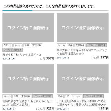
この商品を購入された方は、こんな商品も購入されております。
CKオリ
セール
単品
定額対象
セール
単品
定額対象
ブラウザ視聴専用
ブラウザ視聴専用
学生投稿ビデオを入手!!合宿中のハジケま
くる彼等は必見☆☆☆
海でＧＥＴ!おちゃらけ脱ぎＸ２
397
2014.08.12
712円
円
397
2009.11.06
712円
円
セール
単品
定額対象
ブラウザ視聴専用
単品
HD
レンタル
ブラウザ視聴専用
乱痴気騒ぎで大騒ぎ☆ もう止められない
[COAT]決意の初ガン掘られ!! 呻いて必死
エロバカ騒ぎは必見!!!
に耐えながらも即勃つ大也の硬度MAXチ
ンコ!!
923
1,341
2015.08.13
1,341円
円
2020.09.17
円