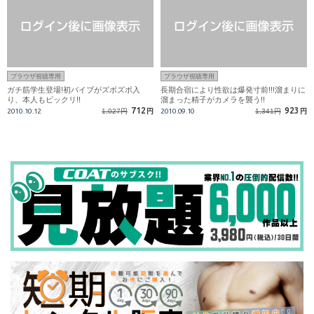
ブラウザ視聴専用
ブラウザ視聴専用
ガチ筋学生登場!初バイブがズボズボ入
長期合宿により性欲は爆発寸前!!!溜まりに
り、本人もビックリ!!
溜まった精子がカメラを襲う!!
712
923
2010.10.12
1,027円
円
2010.09.10
1,341円
円