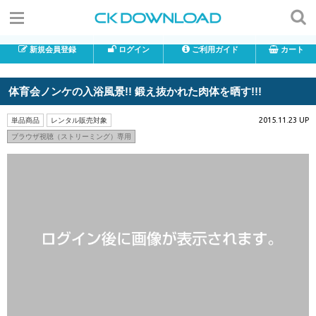
新規会員登録
ログイン
ご利用ガイド
カート
体育会ノンケの入浴風景!! 鍛え抜かれた肉体を晒す!!!
2015.11.23 UP
単品商品
レンタル販売対象
ブラウザ視聴（ストリーミング）専用