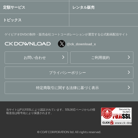
定額サービス
レンタル販売
トピックス
ゲイビデオDVDの制作・販売会社コートコーポレーションが運営する公式動画配信サイト
@ck_download_x
ゲイビデオDVDの制作・販
売会社コートコーポレーシ
お問い合わせ
ご利用規約
ョンが運営する公式動画配
信サイト
プライバシーポリシー
特定商取引に関する法律に基づく表示
当サイトはFUJISSLにより認証されています。SSL対応ページからの情
報送信は暗号化により保護されます。
© COAT CORPORATION ltd. All rights reserved.