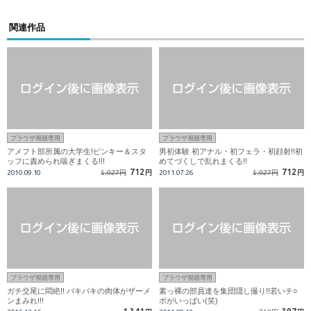
関連作品
ブラウザ視聴専用
ブラウザ視聴専用
アメフト部所属の大学生!ピンキー＆スタ
男初体験 初アナル・初フェラ・初顔射!!初
ッフに責められ喘ぎまくる!!!
めてづくしで乱れまくる!!
712
712
2010.09.10
1,027円
円
2011.07.26
1,027円
円
ブラウザ視聴専用
ブラウザ視聴専用
ガチ交尾に悶絶!! バキバキの肉体がザーメ
素っ裸の部員達を集団隠し撮り!!若いチ○
ンまみれ!!!
ポがいっぱい(笑)