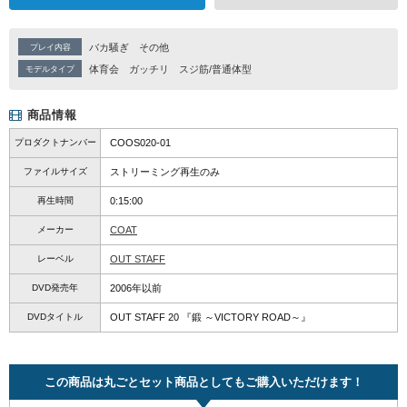
バカ騒ぎ
その他
プレイ内容
体育会
ガッチリ
スジ筋/普通体型
モデルタイプ
商品情報
プロダクトナンバー
COOS020-01
ファイルサイズ
ストリーミング再生のみ
再生時間
0:15:00
メーカー
COAT
レーベル
OUT STAFF
DVD発売年
2006年以前
DVDタイトル
OUT STAFF 20 『鍛 ～VICTORY ROAD～』
この商品は丸ごとセット商品としてもご購入いただけます！