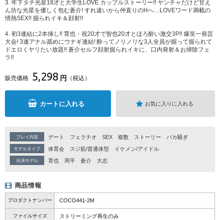
3. 年下タチ光星18才と大学生LOVE カップルストーリー!! ヤンチャだけど甘え
ん坊な光星を優しく包む蒼介! すれ違いから仲直りのHへ…LOVEワード満載の
情熱SEX!! 掘られイキ＆顔射!!
4. 初3連結に2本挿し!! 育也・祝20才で智也20才とほろ酔い激交3P!! 爆笑一発芸
大会! 3連アナル舐めにウナギ連結! 酔ってノリノリな3人全員が掘って掘られて
ドエロくヤリたい放題!! 蒼介セルフ顔射掘られイキに、口内発射＆お掃除フェ
ラ!!
5,298
円
販売価格
（税込）
カートに入れる
お気に入りに入れる
デート
フェラチオ
SEX
複数
ストーリー
バカ騒ぎ
プレイ内容
体育会
スジ筋/普通体型
イケメン/アイドル
モデルタイプ
育也
周平
蒼介
大志
出演モデル
商品情報
プロダクトナンバー
COCO441-2M
ファイルサイズ
ストリーミング再生のみ