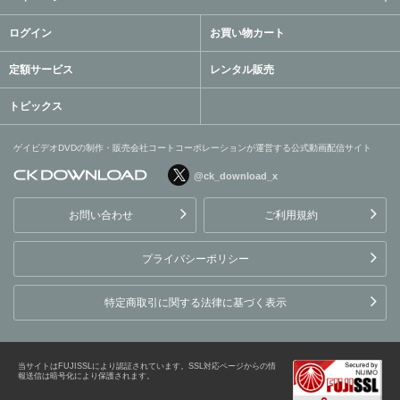
ログイン
お買い物カート
定額サービス
レンタル販売
トピックス
ゲイビデオDVDの制作・販売会社コートコーポレーションが運営する公式動画配信サイト
@ck_download_x
ゲイビデオDVDの制作・販
売会社コートコーポレーシ
お問い合わせ
ご利用規約
ョンが運営する公式動画配
信サイト
プライバシーポリシー
特定商取引に関する法律に基づく表示
当サイトはFUJISSLにより認証されています。SSL対応ページからの情
報送信は暗号化により保護されます。