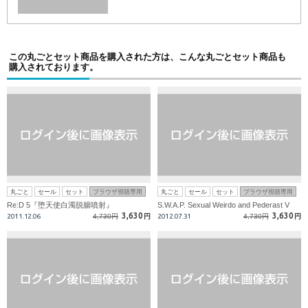
この丸ごとセット商品を購入された方は、こんな丸ごとセット商品も
購入されております。
丸ごと
セール
セット
ブラウザ視聴専用
丸ごと
セール
セット
ブラウザ視聴専用
Re:D 5『堕天使白濁脱腸噴射』
S.W.A.P. Sexual Weirdo and Pederast V
3,630
3,630
2011.12.06
4,730円
円
2012.07.31
4,730円
円