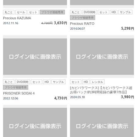
丸ごと
セール
セット
ブラウザ視聴専用
丸ごと
DVD同時
セット
HD
サンプル
Precious KAZUMA
ブラウザ視聴専用
3,630
2012.11.16
4,730円
円
Precious RAITO
5,298
2016.06.07
円
丸ごと
DVD同時
セット
HD
サンプル
セット
HD
レンタル
ブラウザ視聴専用
[カピバラワークス]【カピバラワークス超
お得パック/約3時間収録の豪華7作品】
PRISONER SODAI 4
3,980
2024.05.10
円
4,730
2022.12.06
円