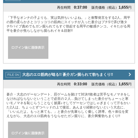
0:37:00
1,655
再生時間
販売価格（税込）
円
「下手なオンナの子よりも、実は気持ちいいよね。」と衝撃発言をする2人。周平
の唇の柔らかさとコリッコリの筋肉にスイッチが入った蒼介はプチSで弄び激タ
チ!!バイブ責めでもガン掘られてもすぐ勃起する周平の敏感チンコ。イキたがる周
平を蒼介が焦らしながら掘られイキ＆顔射!!
大志のエロ筋肉が唸る!! 蒼介ガン掘られて勃ちまくり!!
0:33:00
1,655
再生時間
販売価格（税込）
円
蒼介・大志のゲーセンデート、罰ゲームを賭けて対決!!敗者は苦手なモノマネをし
なければならないということで必至の２人…負けてしまった蒼介がちょーっと寒
いモノマネを恥じらうことなく披露♪そしてゲーセンではしゃぎまくって汗をかい
た2人は、ちょっとずつベッドの上で接近。あんまり経験がないという大志に、
「いいんだよ。もっと来ても。」と蒼介が先輩らしく優しく誘導。色々体位を変
えながら、大志のエロ筋肉をうならせたガン掘りに、蒼介興奮勃ちまくり!!