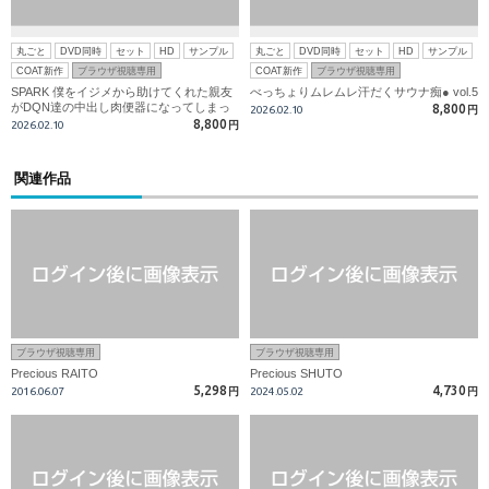
丸ごと
DVD同時
セット
HD
サンプル
丸ごと
DVD同時
セット
HD
サンプル
COAT新作
ブラウザ視聴専用
COAT新作
ブラウザ視聴専用
SPARK 僕をイジメから助けてくれた親友
べっちょりムレムレ汗だくサウナ痴● vol.5
がDQN達の中出し肉便器になってしまっ
8,800
2026.02.10
円
た。
8,800
2026.02.10
円
関連作品
ブラウザ視聴専用
ブラウザ視聴専用
Precious RAITO
Precious SHUTO
5,298
4,730
2016.06.07
円
2024.05.02
円