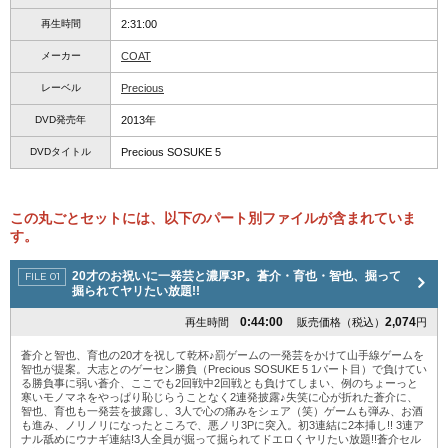
再生時間
2:31:00
メーカー
COAT
レーベル
Precious
DVD発売年
2013年
DVDタイトル
Precious SOSUKE 5
この丸ごとセットには、以下のパート別ファイルが含まれていま
す。
20才のお祝いに一発芸と濃厚3P。蒼介・育也・智也、掘って
掘られてヤリたい放題!!
0:44:00
2,074
再生時間
販売価格（税込）
円
蒼介と智也、育也の20才を祝して乾杯♪罰ゲームの一発芸をかけて山手線ゲームを
智也が提案。大志とのゲーセン勝負（Precious SOSUKE 5 1パート目）で負けてい
る勝負事に弱い蒼介、ここでも2回戦中2回戦とも負けてしまい、例のちょーっと
寒いモノマネをやっぱり恥じらうことなく2連発披露♪失笑に心が折れた蒼介に、
智也、育也も一発芸を披露し、3人で心の痛みをシェア（笑）ゲームも弾み、お酒
も進み、ノリノリになったところで、悪ノリ3Pに突入。初3連結に2本挿し!! 3連ア
ナル舐めにウナギ連結!3人全員が掘って掘られてドエロくヤリたい放題!!蒼介セル