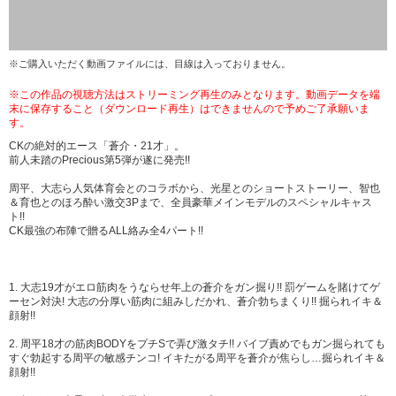
※ご購入いただく動画ファイルには、目線は入っておりません。
※この作品の視聴方法はストリーミング再生のみとなります。動画データを端
末に保存すること（ダウンロード再生）はできませんので予めご了承願いま
す。
CKの絶対的エース「蒼介・21才」。
前人未踏のPrecious第5弾が遂に発売!!
周平、大志ら人気体育会とのコラボから、光星とのショートストーリー、智也
＆育也とのほろ酔い激交3Pまで、全員豪華メインモデルのスペシャルキャス
ト!!
CK最強の布陣で贈るALL絡み全4パート!!
1. 大志19才がエロ筋肉をうならせ年上の蒼介をガン掘り!! 罰ゲームを賭けてゲ
ーセン対決! 大志の分厚い筋肉に組みしだかれ、蒼介勃ちまくり!! 掘られイキ＆
顔射!!
2. 周平18才の筋肉BODYをプチSで弄び激タチ!! バイブ責めでもガン掘られても
すぐ勃起する周平の敏感チンコ! イキたがる周平を蒼介が焦らし…掘られイキ＆
顔射!!