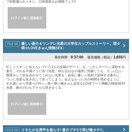
フ顔射掘られイキに、口内発射＆お掃除フェラ!!
優しい蒼介＆ツンデレ光星の大学生カップルストーリー。萌☆
萌☆LOVEきゅん情熱SEX♪
0:37:00
1,655
再生時間
販売価格（税込）
円
忙しくてずっと会えないでいた2人の念願のデート。が、しかしデートに遅刻する
蒼介、それを不満そうに待つ光星。待ち合わせの場所に到着しても、そっけない
態度をして顔を合わせてくれない光星を、必至に優しく笑顔で説得する蒼介に、
ついに光星も吹き出して笑ってしまう。会えなかった分の時間を埋めるように、
すれ違いから仲直りのHへ…萌☆萌☆胸きゅん必至なLOVEワード満載の情熱SEX!!
光星、蒼介の心もアナルも突きまくる。
イキたがる周平を焦らす! 蒼介プチSで弄び激タチ!!。