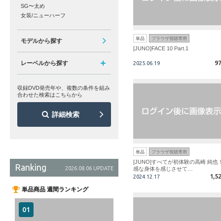
SG〜太め
女装/ニューハーフ
単品
ブラウザ視聴専用
モデルから探す
[JUNO]FACE 10 Part.1
9
レーベルから探す
2025.06.19
収録DVD発売年や、複数の条件を組み
合わせた検索はこちらから
詳細検索
単品
ブラウザ視聴専用
[JUNO]すべてが初体験の高崎 純也
Ranking
2026.08.06 UPDATE
感な身体を感じさせて…
1,5
2024.12.17
単品商品 週間ランキング