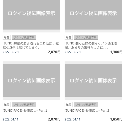
単品
ブラウザ視聴専用
単品
ブラウザ視聴専用
[JUNO]18歳の若さ溢れるエロ勃起。敏
[JUNO]整った顔の超イケメン徳永泰
感な身体は感じてしまう。
樹、あまりの気持ちよさに…。
2,070
1,300
2022.06.20
円
2022.06.20
円
単品
ブラウザ視聴専用
単品
ブラウザ視聴専用
[JUNO]FACE -長瀬広大- Part.1
[JUNO]FACE -長瀬広大- Part.2
2,070
1,850
2022.04.11
円
2022.04.11
円