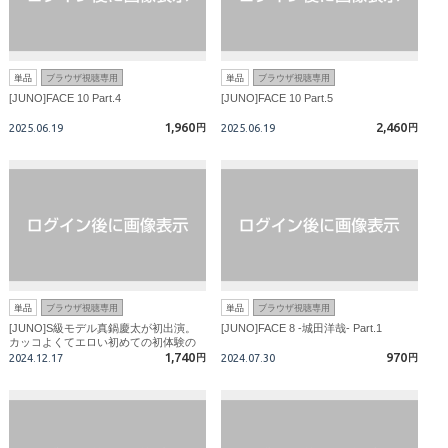
単品
ブラウザ視聴専用
単品
ブラウザ視聴専用
[JUNO]FACE 10 Part.4
[JUNO]FACE 10 Part.5
1,960
2,460
2025.06.19
円
2025.06.19
円
単品
ブラウザ視聴専用
単品
ブラウザ視聴専用
[JUNO]S級モデル真鍋慶太が初出演。
[JUNO]FACE 8 -城田洋哉- Part.1
カッコよくてエロい初めての初体験の
連続。
1,740
970
2024.12.17
円
2024.07.30
円