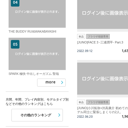
THE BUDDY RUI&WAKABAYASHI
単品
ブラウザ視聴専用
[JUNO]FACE 3 -三浦潤平- Part.3
1,6
2022.09.12
SPARK 極快 中出しオーガズム 聖哉
more
月間、年間、プレイ内容別、モデルタイプ別
単品
ブラウザ視聴専用
などその他のランキングはこちら
[JUNO]小川拓弥×渋高康介 初めて
デル同士に緊張しまくりの2人。
その他のランキング
1,9
2022.06.20