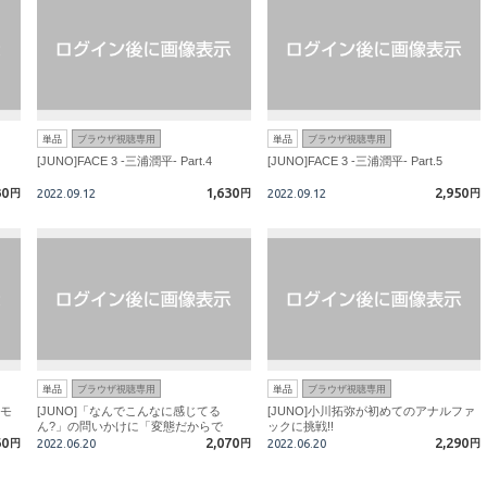
単品
ブラウザ視聴専用
単品
ブラウザ視聴専用
[JUNO]FACE 3 -三浦潤平- Part.4
[JUNO]FACE 3 -三浦潤平- Part.5
30
1,630
2,950
円
2022.09.12
円
2022.09.12
円
単品
ブラウザ視聴専用
単品
ブラウザ視聴専用
のモ
[JUNO]「なんでこんなに感じてる
[JUNO]小川拓弥が初めてのアナルファ
ん?」の問いかけに「変態だからで
ックに挑戦!!
60
す…」
2,070
2,290
円
2022.06.20
円
2022.06.20
円