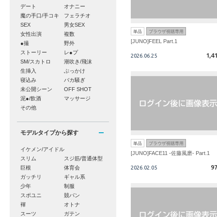
デート
オナニー
魔の手口/手コキ
フェラチオ
SEX
男女SEX
単品
ブラウザ視聴専用
女性出演
複数
[JUNO]FEEL Part.1
●撮
野外
ストーリー
レ●プ
1,4
2026.06.25
SM/スカトロ
潮吹き/飛沫
生挿入
ぶっかけ
寝込み
バカ騒ぎ
未公開シーン
OFF SHOT
泥●/飲酒
マッサージ
その他
モデルタイプから探す
単品
ブラウザ視聴専用
イケメン/アイドル
[JUNO]FACE11 -佐藤風磨- Part.1
スリム
スジ筋/普通体型
9
2026.02.05
巨根
体育会
ガッチリ
ギャル系
少年
制服
スポユニ
競パン
褌
オトナ
スーツ
ガテン