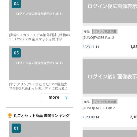
単品
ブラウザ視聴専用
[実録!! スカウトモデル陥落日誌!!]獲物03
[JUNO]FACE6 Part.2
1：172×66×19 童貞マッチョ野球部
1,8
2023.11.13
[オナタリングEX]またまた18cm巨根大
学生!!引き締まった美ボディに揺れるふ
てぶてしいデカチンがエロ過ぎる～♪
more
単品
ブラウザ視聴専用
[JUNO]FACE 5 Part.2
丸ごとセット商品 週間ランキング
2,1
2023.08.14