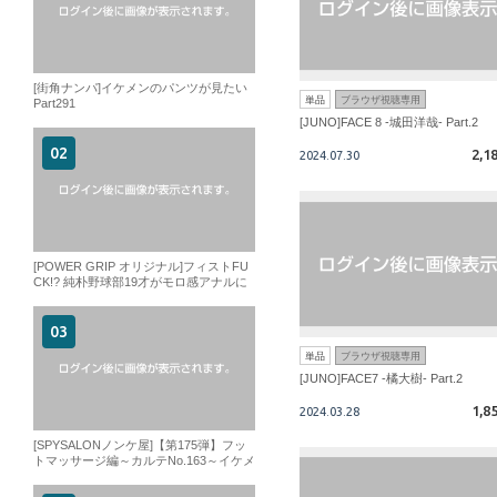
[街角ナンパ]イケメンのパンツが見たい
単品
ブラウザ視聴専用
Part291
[JUNO]FACE 8 -城田洋哉- Part.2
2,1
2024.07.30
[POWER GRIP オリジナル]フィストFU
CK!? 純朴野球部19才がモロ感アナルに
拳をぶちこまれて…超絶激淫反応!!
単品
ブラウザ視聴専用
[JUNO]FACE7 -橘大樹- Part.2
1,8
2024.03.28
[SPYSALONノンケ屋]【第175弾】フッ
トマッサージ編～カルテNo.163～イケメ
ン大学生陸上部員!掘られながらノーハ
ンドで大量精子垂れ流し!!