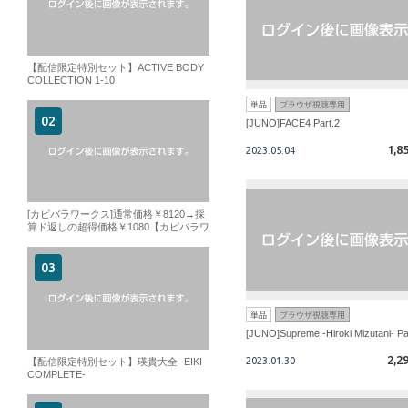
【配信限定特別セット】ACTIVE BODY
COLLECTION 1-10
単品
ブラウザ視聴専用
[JUNO]FACE4 Part.2
1,8
2023.05.04
[カピバラワークス]通常価格￥8120→採
算ド返しの超得価格￥1080【カピバラワ
ークス】オリジナルセットVOL01収録本
数4本119MIN！
単品
ブラウザ視聴専用
[JUNO]Supreme -Hiroki Mizutani- Pa
2,2
2023.01.30
【配信限定特別セット】瑛貴大全 -EIKI
COMPLETE-