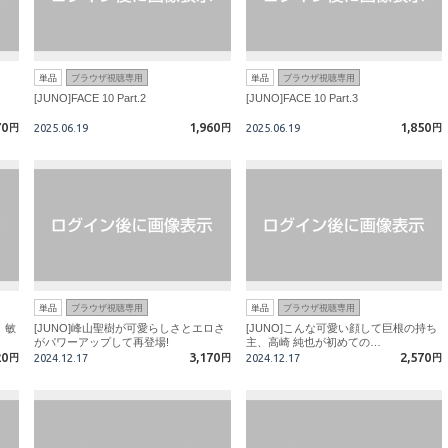
単品
ブラウザ視聴専用
単品
ブラウザ視聴専用
[JUNO]FACE 10 Part.2
[JUNO]FACE 10 Part.3
70
1,960
1,850
円
2025.06.19
円
2025.06.19
円
単品
ブラウザ視聴専用
単品
ブラウザ視聴専用
！敏
[JUNO]峰山聖樹が可愛らしさとエロさ
[JUNO]こんな可愛い顔して巨根の持ち
がパワーアップして再登場!
主、高崎 純也が初めての…
20
3,170
2,570
円
2024.12.17
円
2024.12.17
円