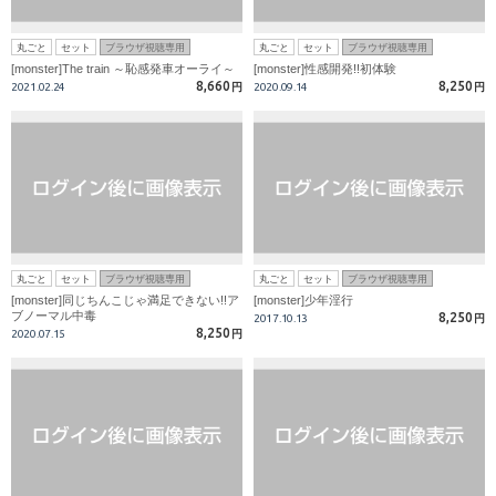
丸ごと
セット
ブラウザ視聴専用
丸ごと
セット
ブラウザ視聴専用
[monster]The train ～恥感発車オーライ～
[monster]性感開発!!初体験
8,660
8,250
2021.02.24
円
2020.09.14
円
丸ごと
セット
ブラウザ視聴専用
丸ごと
セット
ブラウザ視聴専用
[monster]同じちんこじゃ満足できない!!ア
[monster]少年淫行
ブノーマル中毒
8,250
2017.10.13
円
8,250
2020.07.15
円