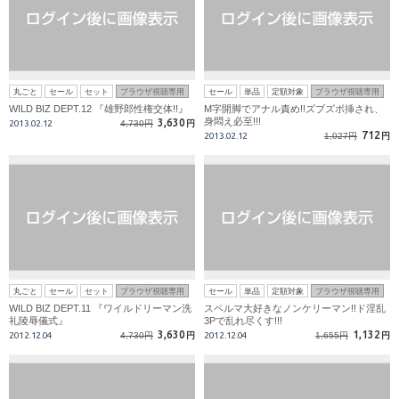
丸ごと
セール
セット
ブラウザ視聴専用
セール
単品
定額対象
ブラウザ視聴専用
WILD BIZ DEPT.12 『雄野郎性権交体!!』
M字開脚でアナル責め!!ズブズボ挿され、
身悶え必至!!!
3,630
2013.02.12
4,730円
円
712
2013.02.12
1,027円
円
丸ごと
セール
セット
ブラウザ視聴専用
セール
単品
定額対象
ブラウザ視聴専用
WILD BIZ DEPT.11 『ワイルドリーマン洗
スペルマ大好きなノンケリーマン!!ド淫乱
礼陵辱儀式』
3Pで乱れ尽くす!!!
3,630
1,132
2012.12.04
4,730円
円
2012.12.04
1,655円
円