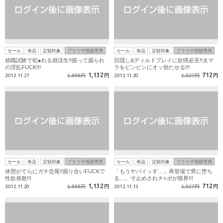
セール
単品
定額対象
ブラウザ視聴専用
セール
単品
定額対象
ブラウザ視聴専用
就職試験で犯●れる就活生!!掘って掘られ
目隠し&ディルドプレイに欲情必至!!太マ
の淫乱FUCK!!!
ラをビンビンにオッ勃たせる!!!
1,132
712
2012.11.27
1,655円
円
2012.11.20
1,027円
円
セール
単品
定額対象
ブラウザ視聴専用
セール
単品
定額対象
ブラウザ視聴専用
休憩がてらにガチ交尾!!掘り合いFUCKで
「もうヤバイッす…」再登場で男に堕ち
性欲発散!!!
る…。寸止めされチ○ポが限界!!!
1,132
712
2012.11.20
1,655円
円
2012.11.13
1,027円
円