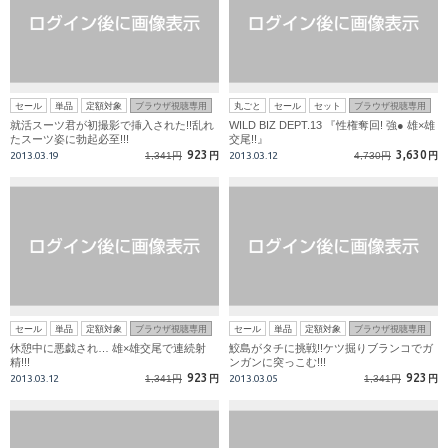
セール
単品
定額対象
ブラウザ視聴専用
丸ごと
セール
セット
ブラウザ視聴専用
就活スーツ君が初撮影で挿入された!!乱れ
WILD BIZ DEPT.13 『性権奪回! 強● 雄×雄
たスーツ姿に勃起必至!!!
交尾!!』
923
3,630
2013.03.19
1,341円
円
2013.03.12
4,730円
円
セール
単品
定額対象
ブラウザ視聴専用
セール
単品
定額対象
ブラウザ視聴専用
休憩中に悪戯され… 雄×雄交尾で連続射
鮫島がタチに挑戦!!ケツ掘りブランコでガ
精!!!
ンガンに突っこむ!!!
923
923
2013.03.12
1,341円
円
2013.03.05
1,341円
円