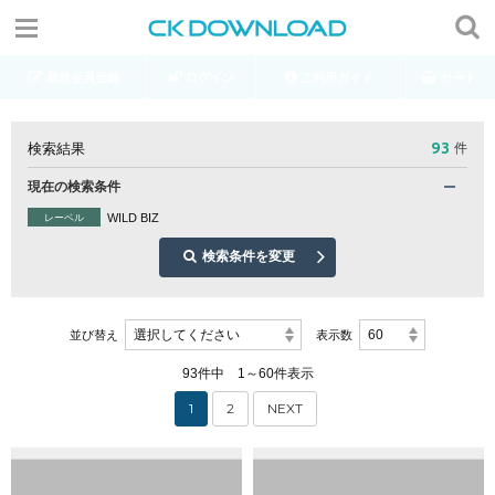
新規会員登録
ログイン
ご利用ガイド
カート
93
検索結果
件
現在の検索条件
WILD BIZ
レーベル
検索条件を変更
選択してください
60
並び替え
表示数
93件中 1～60件表示
1
2
NEXT