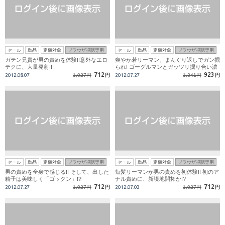
セール
単品
定額対象
ブラウザ視聴専用
セール
単品
定額対象
ブラウザ視聴専用
ガテン兄貴が男の責めを体験!!意外なエロ
爽やか若リーマン、まんぐり返しでガン掘
テクに、大量発射!!!
られ! ゴーグルマンとガッツリ掘り合い濃
厚FUCK!!
712
923
2012.08.07
1,027円
円
2012.07.27
1,341円
円
セール
単品
定額対象
ブラウザ視聴専用
セール
単品
定額対象
ブラウザ視聴専用
男の責めを全身で感じる!! そして、出した
短髪リーマンが男の責めを初体験!! 初のア
精子は美味しく「ゴックン」!?
ナル責めに、新境地開拓か!?
712
712
2012.07.27
1,027円
円
2012.07.03
1,027円
円