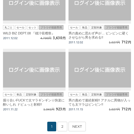
丸ごと
セール
セット
ブラウザ視聴専用
セール
単品
定額対象
ブラウザ視聴専用
WILD BIZ DEPT.08 『雄汁収穫祭』
男の責めに思わず声が… ビンビンに硬く
させながら男を求める!!
3,630
2011.12.02
4,730円
円
712
2011.12.02
1,027円
円
セール
単品
定額対象
ブラウザ視聴専用
セール
単品
定額対象
ブラウザ視聴専用
掘り合いFUCKで太マラギンギン☆快楽に
男の責めで連続射精!! アナルに異物が入っ
酔いしれ ドビュっと射精!!
ても太マラはビンビン!!
923
712
2011.11.22
1,341円
円
2011.11.15
1,027円
円
1
2
NEXT