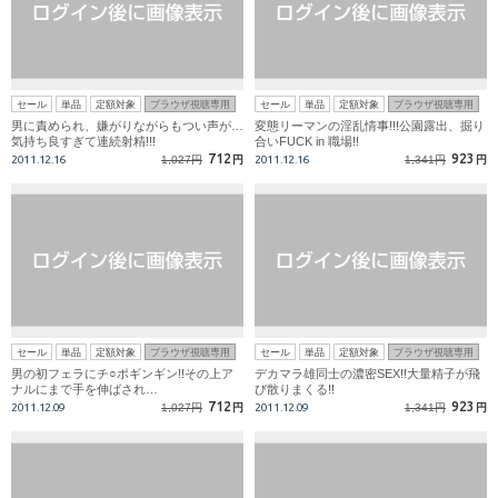
セール
単品
定額対象
ブラウザ視聴専用
セール
単品
定額対象
ブラウザ視聴専用
男に責められ、嫌がりながらもつい声が…
変態リーマンの淫乱情事!!!公園露出、掘り
気持ち良すぎて連続射精!!!
合いFUCK in 職場!!
712
923
2011.12.16
1,027円
円
2011.12.16
1,341円
円
セール
単品
定額対象
ブラウザ視聴専用
セール
単品
定額対象
ブラウザ視聴専用
男の初フェラにチ○ポギンギン!!その上ア
デカマラ雄同士の濃密SEX!!大量精子が飛
ナルにまで手を伸ばされ…
び散りまくる!!
712
923
2011.12.09
1,027円
円
2011.12.09
1,341円
円