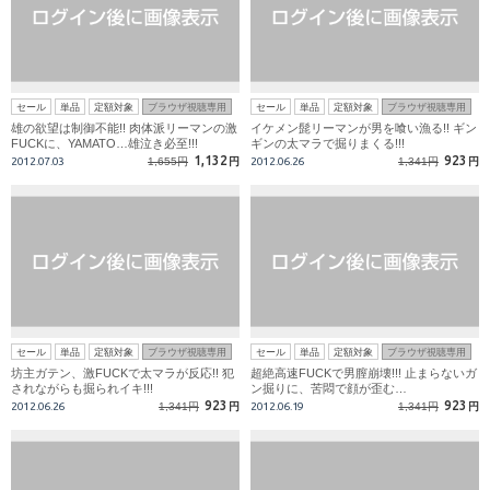
セール
単品
定額対象
ブラウザ視聴専用
セール
単品
定額対象
ブラウザ視聴専用
雄の欲望は制御不能!! 肉体派リーマンの激
イケメン髭リーマンが男を喰い漁る!! ギン
FUCKに、YAMATO…雄泣き必至!!!
ギンの太マラで掘りまくる!!!
1,132
923
2012.07.03
1,655円
円
2012.06.26
1,341円
円
セール
単品
定額対象
ブラウザ視聴専用
セール
単品
定額対象
ブラウザ視聴専用
坊主ガテン、激FUCKで太マラが反応!! 犯
超絶高速FUCKで男膣崩壊!!! 止まらないガ
されながらも掘られイキ!!!
ン掘りに、苦悶で顔が歪む…
923
923
2012.06.26
1,341円
円
2012.06.19
1,341円
円