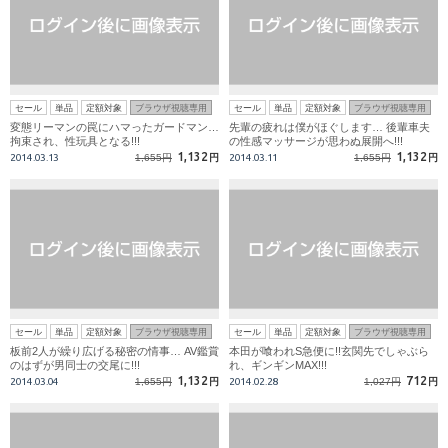
セール
単品
定額対象
ブラウザ視聴専用
セール
単品
定額対象
ブラウザ視聴専用
変態リーマンの罠にハマったガードマン…
先輩の疲れは僕がほぐします… 後輩車夫
拘束され、性玩具となる!!!
の性感マッサージが思わぬ展開へ!!!
1,132
1,132
2014.03.13
1,655円
円
2014.03.11
1,655円
円
セール
単品
定額対象
ブラウザ視聴専用
セール
単品
定額対象
ブラウザ視聴専用
板前2人が繰り広げる秘密の情事… AV鑑賞
本田が喰われS急便に!!玄関先でしゃぶら
のはずが男同士の交尾に!!!
れ、ギンギンMAX!!!
1,132
712
2014.03.04
1,655円
円
2014.02.28
1,027円
円