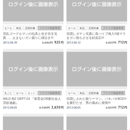
セール
単品
定額対象
ブラウザ視聴専用
セール
単品
定額対象
ブラウザ視聴専用
淫乱ゴーグルマンの玩具と化す坊主兄
目隠しガテン兄貴に長バイブ挿入!!雄マラ
貴…。止まないガン掘りに雄泣き!!!
をガン勃ちさせる好反応!!!
923
712
2012.06.19
1,341円
円
2012.06.12
1,027円
円
丸ごと
セール
セット
ブラウザ視聴専用
セール
単品
定額対象
ブラウザ視聴専用
WILD BIZ DEPT.03 『体育会OB新社会人
目隠しされた髭リーマン。バキバキBODY
淫欲遊戯』
を脈打たせ、男の責めに発情!!!
3,630
712
2012.06.05
4,730円
円
2012.06.05
1,027円
円