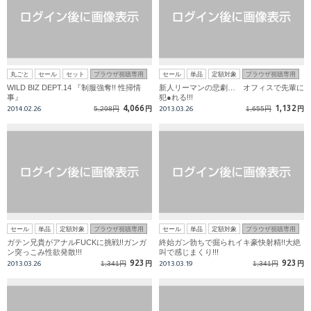
丸ごと
セール
セット
ブラウザ視聴専用
セール
単品
定額対象
ブラウザ視聴専用
WILD BIZ DEPT.14 『制服強奪!! 性掃情
新人リーマンの悲劇… オフィスで先輩に
事』
犯●れる!!!
4,066
1,132
2014.02.26
5,298円
円
2013.03.26
1,655円
円
セール
単品
定額対象
ブラウザ視聴専用
セール
単品
定額対象
ブラウザ視聴専用
ガテン兄貴がアナルFUCKに挑戦!!ガンガ
終始ガン勃ちで掘られイキ豪快射精!!大絶
ン突っこみ性欲発散!!!
叫で感じまくり!!!
923
923
2013.03.26
1,341円
円
2013.03.19
1,341円
円