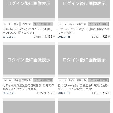
セール
単品
定額対象
ブラウザ視聴専用
セール
単品
定額対象
ブラウザ視聴専用
バキバキBODY2人がエロくサカる!! 掘り
ガテン×ガテン!!! 溜まった性欲は後輩の雄
合いFUCKで悶えまくる!!!
マラで発散!!
1,132
923
2012.05.01
1,655円
円
2012.04.24
1,341円
円
セール
単品
定額対象
ブラウザ視聴専用
セール
単品
定額対象
ブラウザ視聴専用
ガタイ系電気屋兄貴の自慰休憩! 野外で作
見えないから余計に感じる!? 敏感に反応
業着をはだけガッツリ盛る!!
するリーマンの変態下半身!!
712
712
2012.04.24
1,027円
円
2012.04.17
1,027円
円