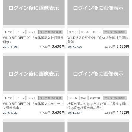
丸ごと
セール
セット
ブラウザ視聴専用
丸ごと
セール
セット
ブラウザ視聴専用
WILD BIZ DEPT.02 『肉体派新入社員淫欲
WILD BIZ DEPT.04 『肉体派敏腕社員淫欲
研修』
羞恥』
3,630
3,630
2017.11.08
4,730円
円
2017.07.26
4,730円
円
丸ごと
セール
セット
ブラウザ視聴専用
セール
単品
定額対象
ブラウザ視聴専用
WILD BIZ DEPT.01 『肉体派ノンケリーマ
機長の道のりはまだまだ遠い!?昇進を餌に
ン淫欲情事』
迫る変態機長の魔の手!!!
3,630
1,132
2016.10.20
4,730円
円
2014.03.17
1,655円
円