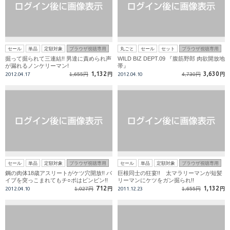
セール
単品
定額対象
ブラウザ視聴専用
丸ごと
セール
セット
ブラウザ視聴専用
掘って掘られて三連結!! 男達に責められ声
WILD BIZ DEPT.09 『腹筋野郎 肉欲開放地
が漏れるノンケリーマン!
帯』
1,132
3,630
2012.04.17
1,655円
円
2012.04.10
4,730円
円
セール
単品
定額対象
ブラウザ視聴専用
セール
単品
定額対象
ブラウザ視聴専用
鋼の肉体18歳アスリートがケツ穴開放!! バ
巨根同士の狂宴!! 太マラリーマンが短髪
イブを突っこまれてもチ○ポはビンビン!!
リーマンにケツをガン掘られ!!
712
1,132
2012.04.10
1,027円
円
2011.12.23
1,655円
円