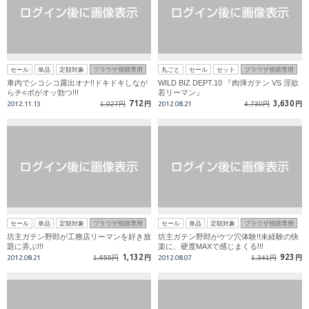
セール
単品
定額対象
ブラウザ視聴専用
丸ごと
セール
セット
ブラウザ視聴専用
車内でシコシコ露出オナ!!ドキドキしなが
WILD BIZ DEPT.10 『肉弾ガテン VS 淫欲
らチ○ポがオッ勃つ!!!
若リーマン』
712
3,630
2012.11.13
1,027円
円
2012.08.21
4,730円
円
セール
単品
定額対象
ブラウザ視聴専用
セール
単品
定額対象
ブラウザ視聴専用
坊主ガテン野郎が工務店リーマンを好き放
坊主ガテン野郎がケツ穴体験!!未経験の快
題に弄ぶ!!!
楽に、硬度MAXで感じまくる!!!
1,132
923
2012.08.21
1,655円
円
2012.08.07
1,341円
円