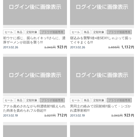
セール
単品
定額対象
ブラウザ視聴専用
セール
単品
定額対象
ブラウザ視聴専用
初ウケに感じ、掘られイキッ!!さらに、濃
寝込みを襲撃!雄×雄SEX!!しゃぶって掘っ
厚ザーメンが顔面を襲う!!!
てイキまくる!!!
923
1,132
2013.02.26
1,341円
円
2013.02.26
1,655円
円
セール
単品
定額対象
ブラウザ視聴専用
セール
単品
定額対象
ブラウザ視聴専用
アナル責めされながら特濃噴射!!鍛えられ
男同士の絡みで2回射精!!掘って・シゴか
た肉体を責められフル勃起!!!
れ濃厚射精!!!
712
923
2013.02.19
1,027円
円
2013.02.19
1,341円
円