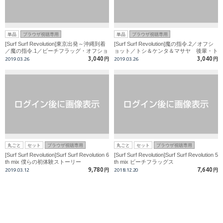
単品
ブラウザ視聴専用
単品
ブラウザ視聴専用
[Surf Surf Revolution]東京出発～沖縄到着
[Surf Surf Revolution]魔の指令.2／オフシ
／魔の指令.1／ビーチフラッグ・オフショ
ョット／トシ＆ケンタ＆マサヤ 後輩・ト
ット／ケンタ＆マサヤ ビーチで初ＳＥＸ
シが参加でビーチ３Ｐ
3,040
3,040
2019.03.26
円
2019.03.26
円
丸ごと
セット
ブラウザ視聴専用
丸ごと
セット
ブラウザ視聴専用
[Surf Surf Revolution]Surf Surf Revolution 6
[Surf Surf Revolution]Surf Surf Revolution 5
th mix 僕らの初体験ストーリー
th mix ビーチフラッグス
9,780
7,640
2019.03.12
円
2018.12.20
円