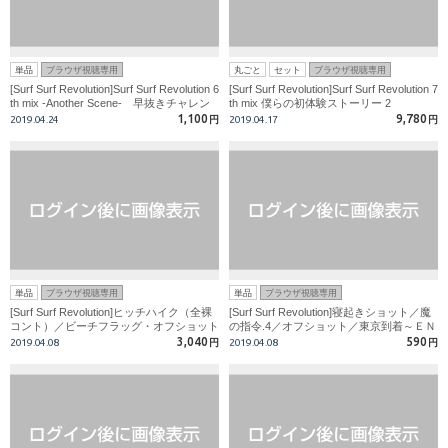
単品
ブラウザ視聴専用
丸ごと
セット
ブラウザ視聴専用
[Surf Surf Revolution]Surf Surf Revolution 6
[Surf Surf Revolution]Surf Surf Revolution 7
th mix -Another Scene- 早抜きチャレン
th mix 僕らの初体験ストーリー 2
ジ＆魔の指令
1,100
9,780
2019.04.24
円
2019.04.17
円
単品
ブラウザ視聴専用
単品
ブラウザ視聴専用
[Surf Surf Revolution]ヒッチハイク（全裸
[Surf Surf Revolution]寝起きショット／魔
コント）／ビーチフラッグ・オフショット
の指令.4／オフショット／東京到着～ＥＮ
／魔の指令.3／ケンタ＆シュウ 濃厚生カ
Ｄ ※カラミなしパート
3,040
590
2019.04.08
円
2019.04.08
円
ラミ