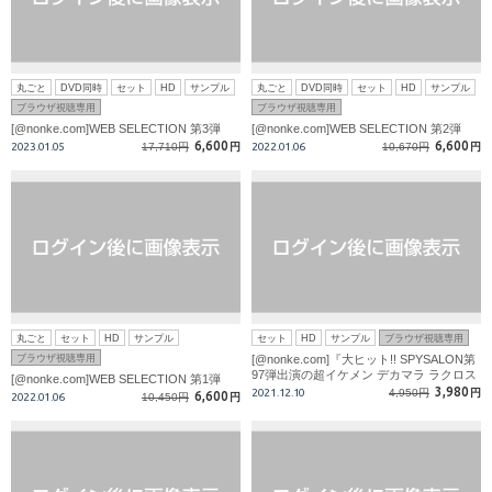
丸ごと
DVD同時
セット
HD
サンプル
丸ごと
DVD同時
セット
HD
サンプル
ブラウザ視聴専用
ブラウザ視聴専用
[@nonke.com]WEB SELECTION 第3弾
[@nonke.com]WEB SELECTION 第2弾
6,600
6,600
2023.01.05
17,710円
円
2022.01.06
10,670円
円
丸ごと
セット
HD
サンプル
セット
HD
サンプル
ブラウザ視聴専用
ブラウザ視聴専用
[@nonke.com]『大ヒット!! SPYSALON第
97弾出演の超イケメン デカマラ ラクロス
[@nonke.com]WEB SELECTION 第1弾
部員 安達優一』3パートセット（発売済み
3,980
2021.12.10
4,950円
円
6,600
2022.01.06
10,450円
円
SPYSALON第97弾含む)