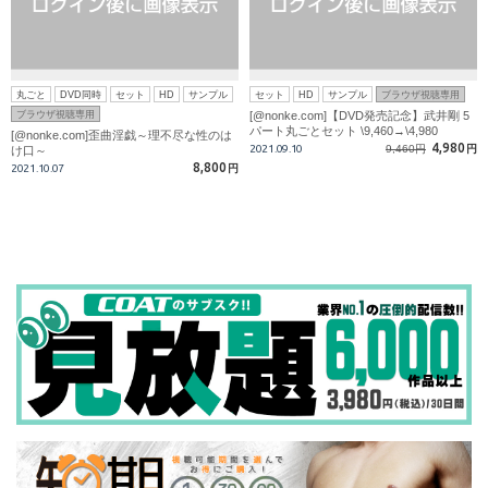
丸ごと
DVD同時
セット
HD
サンプル
セット
HD
サンプル
ブラウザ視聴専用
ブラウザ視聴専用
[@nonke.com]【DVD発売記念】武井剛 5
パート丸ごとセット \9,460→\4,980
[@nonke.com]歪曲淫戯～理不尽な性のは
4,980
2021.09.10
9,460円
円
け口～
8,800
2021.10.07
円