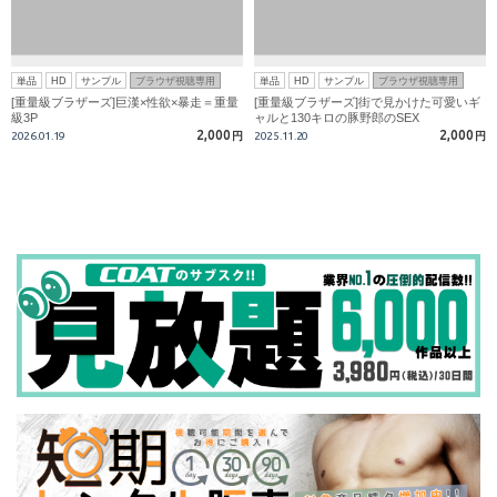
単品
HD
サンプル
ブラウザ視聴専用
単品
HD
サンプル
ブラウザ視聴専用
[重量級ブラザーズ]巨漢×性欲×暴走＝重量
[重量級ブラザーズ]街で見かけた可愛いギ
級3P
ャルと130キロの豚野郎のSEX
2,000
2,000
2026.01.19
円
2025.11.20
円