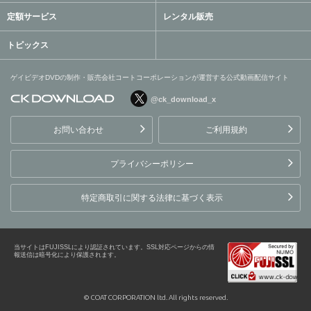
定額サービス
レンタル販売
トピックス
ゲイビデオDVDの制作・販売会社コートコーポレーションが運営する公式動画配信サイト
@ck_download_x
ゲイビデオDVDの制作・販
売会社コートコーポレーシ
お問い合わせ
ご利用規約
ョンが運営する公式動画配
信サイト
プライバシーポリシー
特定商取引に関する法律に基づく表示
当サイトはFUJISSLにより認証されています。SSL対応ページからの情
報送信は暗号化により保護されます。
© COAT CORPORATION ltd. All rights reserved.