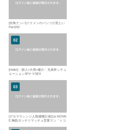
[街角ナンパ]イケメンのパンツが見たい
Part292
[Hello!]〈碧人×大周×優介〉兄弟丼シチュ
エーション3PナマSEX
[デカマラシンジ人類捕獲計画]1st NONK
E 胸筋ガッチリマッチョ営業マン「トコ
ロテン、発射」