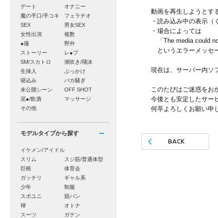
デート
オナニー
動画を再生しようとす
魔の手口/手コキ
フェラチオ
・読み込み中の表示（
SEX
男女SEX
・場合によっては
女性出演
複数
「The media could not b
●撮
野外
というエラーメッセー
ストーリー
レ●プ
SM/スカトロ
潮吹き/飛沫
現在は、サーバー内ソ
生挿入
ぶっかけ
寝込み
バカ騒ぎ
このたびはご迷惑をお
未公開シーン
OFF SHOT
今後とも安定したサー
泥●/飲酒
マッサージ
その他
何卒よろしくお願い申
モデルタイプから探す
BACK
イケメン/アイドル
スリム
スジ筋/普通体型
巨根
体育会
ガッチリ
ギャル系
少年
制服
スポユニ
競パン
褌
オトナ
スーツ
ガテン