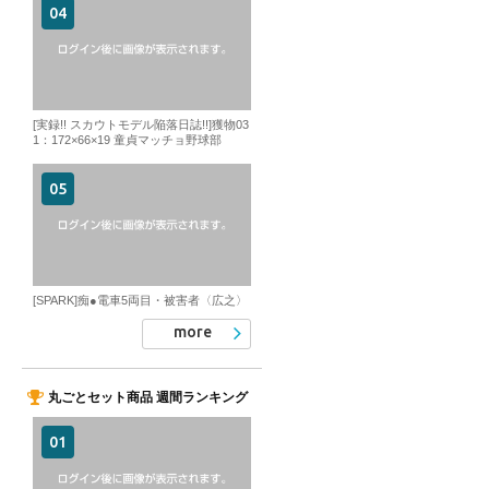
[実録!! スカウトモデル陥落日誌!!]獲物03
1：172×66×19 童貞マッチョ野球部
[SPARK]痴●電車5両目・被害者〈広之〉
more
丸ごとセット商品 週間ランキング