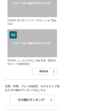
SPARK 美少年スイマー 中出しレ●プ輪●
日向
SPARK ぶっかけ中出し痴●電車 -通勤特
快オトナ猥褻車両-
more
月間、年間、プレイ内容別、モデルタイプ別
などその他のランキングはこちら
その他のランキング