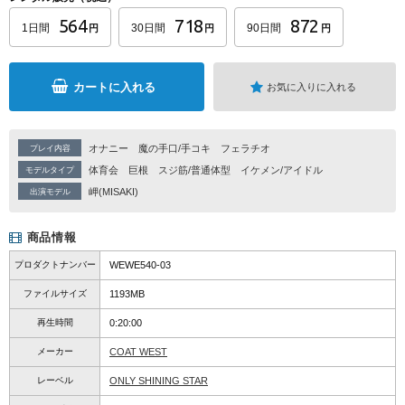
564
718
872
1日間
30日間
90日間
円
円
円
カートに入れる
お気に入りに入れる
オナニー
魔の手口/手コキ
フェラチオ
プレイ内容
体育会
巨根
スジ筋/普通体型
イケメン/アイドル
モデルタイプ
岬(MISAKI)
出演モデル
商品情報
プロダクトナンバー
WEWE540-03
ファイルサイズ
1193MB
再生時間
0:20:00
メーカー
COAT WEST
レーベル
ONLY SHINING STAR