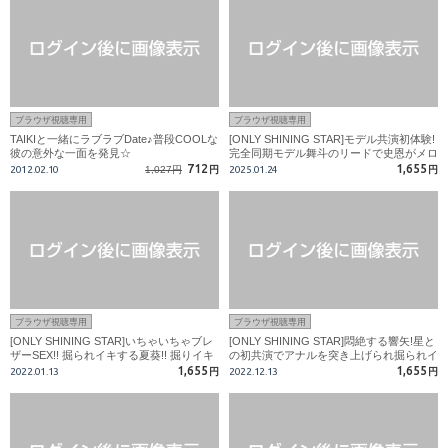
ブラウザ視聴専用
ブラウザ視聴専用
TAIKIと一緒にラブラブDate♪普段COOLな
[ONLY SHINING STAR]モデル共演初体験!
彼の意外な一面を発見☆
完全同期モデル舞斗のリードで史恩がメロ
メロに!
712
1,655
2012.02.10
1,027円
円
2025.01.24
円
ブラウザ視聴専用
ブラウザ視聴専用
[ONLY SHINING STAR]いちゃいちゃブレ
[ONLY SHINING STAR]悶絶する響矢!星と
ザーSEX!! 掘られイキする夏葵!! 掘りイキ
の初共演でアナルを突き上げられ掘られイ
する智暉!!
キ!
1,655
1,655
2022.01.13
円
2022.12.13
円