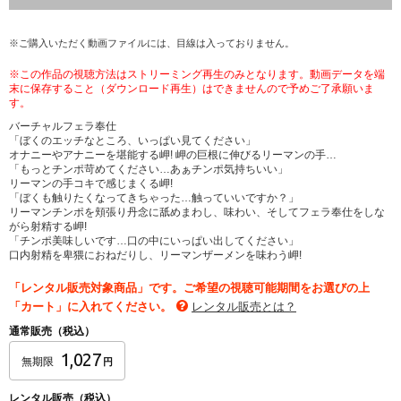
※ご購入いただく動画ファイルには、目線は入っておりません。
※この作品の視聴方法はストリーミング再生のみとなります。動画データを端
末に保存すること（ダウンロード再生）はできませんので予めご了承願いま
す。
バーチャルフェラ奉仕
「ぼくのエッチなところ、いっぱい見てください」
オナニーやアナニーを堪能する岬! 岬の巨根に伸びるリーマンの手…
「もっとチンポ苛めてください…あぁチンポ気持ちいい」
リーマンの手コキで感じまくる岬!
「ぼくも触りたくなってきちゃった…触っていいですか？」
リーマンチンポを頬張り丹念に舐めまわし、味わい、そしてフェラ奉仕をしな
がら射精する岬!
「チンポ美味しいです…口の中にいっぱい出してください」
口内射精を卑猥におねだりし、リーマンザーメンを味わう岬!
「レンタル販売対象商品」です。ご希望の視聴可能期間をお選びの上
「カート」に入れてください。
レンタル販売とは？
通常販売（税込）
1,027
無期限
円
レンタル販売（税込）