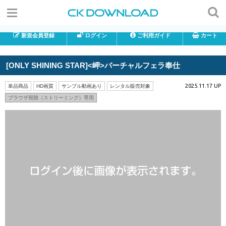
新規会員登録
ログイン
ご利用ガイド
カート
[ONLY SHINING STAR]<岬>バーチャルフェラ奉仕
2025.11.17 UP
単品商品
HD画質
サンプル動画あり
レンタル販売対象
ブラウザ視聴（ストリーミング）専用