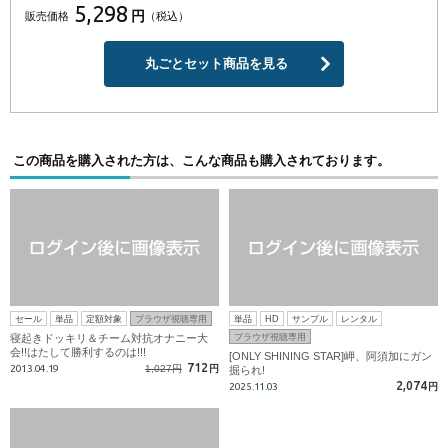
5,298
円
販売価格
（税込）
丸ごとセット商品を見る
この商品を購入された方は、こんな商品も購入されております。
セール
単品
定額対象
ブラウザ視聴専用
単品
HD
サンプル
レンタル
寝起きドッキリ＆チーム対抗オナニー大
ブラウザ視聴専用
会!!はたして勝利するのは!!!
[ONLY SHINING STAR]岬、阿須加にガン
712
2013.04.19
1,027円
円
掘られ!
2,074
2025.11.03
円