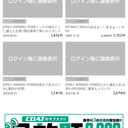
ブラウザ視聴専用
ブラウザ視聴専用
[ONLY SHINING STAR]ノンケの域をとう
AYUMUとNAGIのあまぁ～いあまぁ～いS
に越えた交尾! 隠語連発で掘られイキした
EX
夏葵に続き裕太も掘りイキ!!
1,655
1,132
2024.04.05
円
2009.12.22
1,655円
円
ブラウザ視聴専用
ブラウザ視聴専用
[ONLY SHINING STAR]女絡みで央士のド
[ONLY SHINING STAR]2人から責められる
Sな素顔が全開!
初の3Pの快楽に夏葵もメロメロ!
1,341
2,074
2026.04.21
円
2023.02.14
円