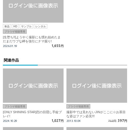
単品
HD
サンプル
レンタル
ブラウザ視聴専用
[生堕ち!!]ようやく撮影にも慣れ始めたま
だまだウブな岬を強引にナマ掘り!
1,655
2026.01.19
円
関連作品
ブラウザ視聴専用
ブラウザ視聴専用
[ONLY SHINING STAR]烈の目隠し手錠プ
撮影中では見れないJINがここに☆お茶目
レイ!
な姿はファン必見!!!
1,027
397
2024.10.29
円
2013.10.04
712円
円