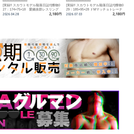
[実録!! スカウトモデル陥落日誌!!]獲物0
[実録!! スカウトモデル陥落日誌!!]獲物0
27：174×75×18 愛嬌抜群レスリング
29：185×95×28 ドMマッチョトレーナ
部
2,180
ー
2,180
2026.04.28
円
2026.07.03
円