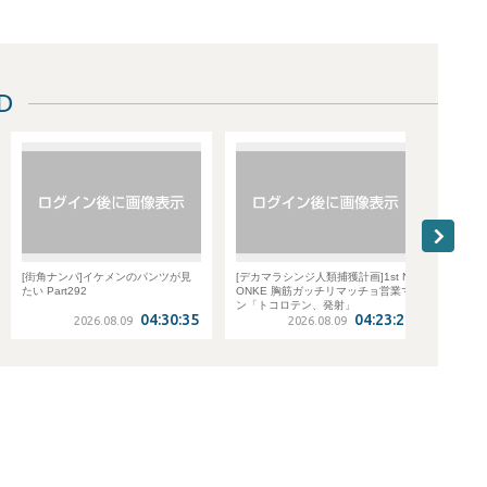
D
[街角ナンパ]イケメンのパンツが見
[デカマラシンジ人類捕獲計画]1st N
SPAR
たい Part292
ONKE 胸筋ガッチリマッチョ営業マ
勤特快
ン「トコロテン、発射」
04:30:35
04:23:27
2026.08.09
2026.08.09