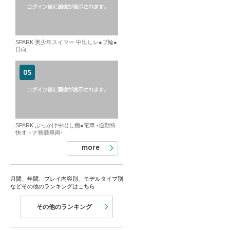
SPARK 美少年スイマー 中出しレ●プ輪●
日向
SPARK ぶっかけ中出し痴●電車 -通勤特
快オトナ猥褻車両-
more
月間、年間、プレイ内容別、モデルタイプ別
などその他のランキングはこちら
その他のランキング