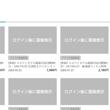
ブラウザ視聴専用
ブラウザ視聴専用
物0
[実録!! スカウトモデル陥落日誌!!]獲物0
[実録!! スカウトモデル陥落日誌!!]獲物0
11：169×74×33 元消防士ヤリチンマッ
24：167×66×22 敏感雄マッチョ野球
80
チョ
1,980
部
2,180
円
2024.03.22
円
2026.01.23
円
ブラウザ視聴専用
ブラウザ視聴専用