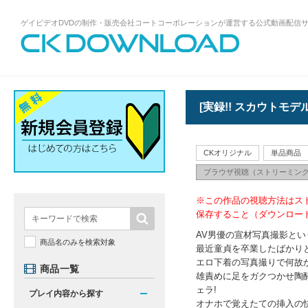
ゲイビデオDVDの制作・販売会社コートコーポレーションが運営する公式動画配信
ゲイビデオDVDの制作・販売会社コート
コーポレーションが運営する公式動画配
信サイトCK DOWNLOADトップページへ
[実録!! スカウトモデル
CKオリジナル
単品商品
ブラウザ視聴（ストリーミン
※この作品の視聴方法はス
保存すること（ダウンロー
AV男優の宣材写真撮影とい
商品名のみを検索対象
最近童貞を卒業したばかりと
エロ下着の写真撮りで何故
商品一覧
雄責めに足をガクつかせ陶酔
ェラ!
プレイ内容から探す
オナホで覚えたての挿入の