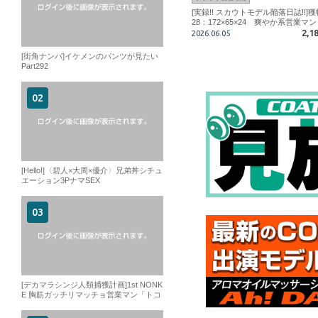
[実録!! スカウトモデル陥落日誌!!]獲
28：172×65×24 爽やか系営業マン
2,1
2026.06.05
[街角ナンパ]イケメンのパンツが見たい
Part292
[Hello!]〈碧人×大周×優介〉兄弟丼シチュ
エーション3PナマSEX
[デカマラシンジ人類捕獲計画]1st NONK
E 胸筋ガッチリマッチョ営業マン「トコ
ロテン、発射」