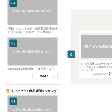
[実録!! スカウトモデル陥落日誌!!]獲物03
1：172×66×19 童貞マッチョ野球部
ANNEL]フェラ沼ハメ子
[デカマラシンジ人類捕獲計画]1st N
[フェラ三昧]181cmサッカ
ッキング Part 7
ONKE 胸筋ガッチリマッチョ営業マ
リデカ太チンを責めちぎら
[SPARK]痴●電車5両目・被害者〈広之〉
ン「トコロテン、発射」
ヤバイ…!!!」
02:55:48
04:37:45
04
6.08.09
2026.08.09
2026.08.09
more
丸ごとセット商品 週間ランキング