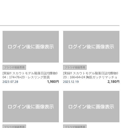
ブラウザ視聴専用
ブラウザ視聴専用
[実録!! スカウトモデル陥落日誌!!]獲物0
[実録!! スカウトモデル陥落日誌!!]獲物0
04：174×76×23・レスリング部員
23：166×64×24 胸筋ガッチリマッチョ
1,980
営業マン
2,180
2023.07.28
円
2025.12.19
円
ブラウザ視聴専用
ブラウザ視聴専用