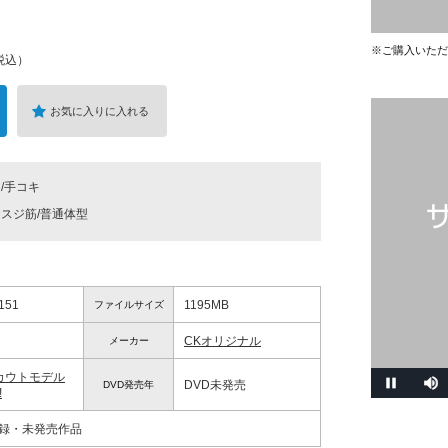
※ご購入いただ
税込）
お気に入りに入れる
/手コキ
スジ筋/普通体型
151
1195MB
ファイルサイズ
CKオリジナル
メーカー
スカウトモデル
DVD未発売
DVD発売年
!
収録・未発売作品