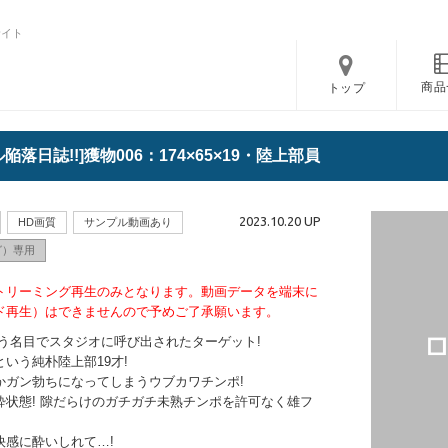
サイト
商品
トップ
陥落日誌!!]獲物006：174×65×19・陸上部員
2023.10.20 UP
HD画質
サンプル動画あり
グ）専用
トリーミング再生のみとなります。動画データを端末に
ド再生）はできませんので予めご了承願います。
う名目でスタジオに呼び出されたターゲット!
いう純朴陸上部19才!
かガン勃ちになってしまうウブカワチンポ!
状態! 隙だらけのガチガチ未熟チンポを許可なく雄フ
快感に酔いしれて…!