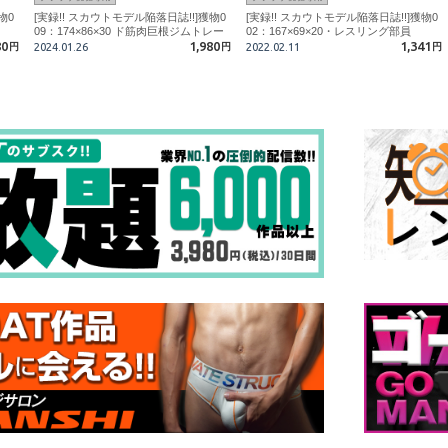
物0
[実録!! スカウトモデル陥落日誌!!]獲物0
[実録!! スカウトモデル陥落日誌!!]獲物0
09：174×86×30 ド筋肉巨根ジムトレー
02：167×69×20・レスリング部員
80
ナー
1,980
1,341
円
2024.01.26
円
2022.02.11
円