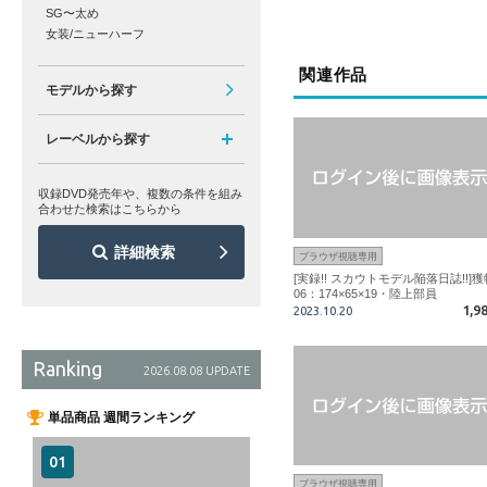
SG〜太め
女装/ニューハーフ
関連作品
モデルから探す
レーベルから探す
収録DVD発売年や、複数の条件を組み
合わせた検索はこちらから
詳細検索
ブラウザ視聴専用
[実録!! スカウトモデル陥落日誌!!]獲
06：174×65×19・陸上部員
1,9
2023.10.20
Ranking
2026.08.08 UPDATE
単品商品 週間ランキング
ブラウザ視聴専用