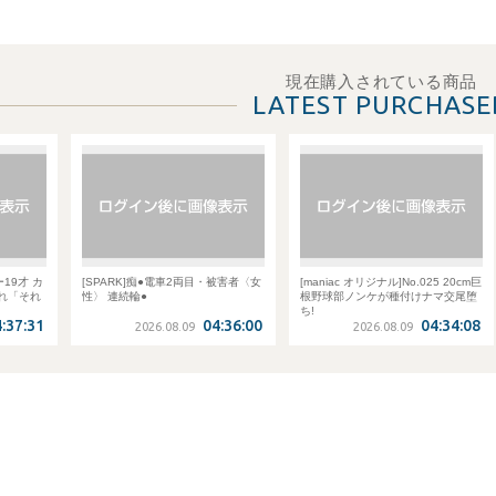
現在購入されている商品
LATEST PURCHASE
ー19才 カ
[SPARK]痴●電車2両目・被害者〈女
[maniac オリジナル]No.025 20cm巨
れ「それ
性〉 連続輪●
根野球部ノンケが種付けナマ交尾堕
ち!
:37:31
04:36:00
04:34:08
2026.08.09
2026.08.09