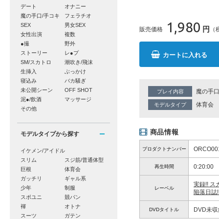
デート
オナニー
魔の手口/手コキ
フェラチオ
1,980
SEX
男女SEX
円
販売価格
（
女性出演
複数
●撮
野外
ストーリー
レ●プ
カートに入れる
SM/スカトロ
潮吹き/飛沫
生挿入
ぶっかけ
寝込み
バカ騒ぎ
未公開シーン
OFF SHOT
魔の手口
プレイ内容
泥●/飲酒
マッサージ
体育会
モデルタイプ
その他
商品情報
モデルタイプから探す
ORCO00
プロダクトナンバー
イケメン/アイドル
スリム
スジ筋/普通体型
0:20:00
再生時間
巨根
体育会
ガッチリ
ギャル系
実録!! 
少年
制服
レーベル
陥落日誌!
スポユニ
競パン
褌
オトナ
DVD未
DVDタイトル
スーツ
ガテン