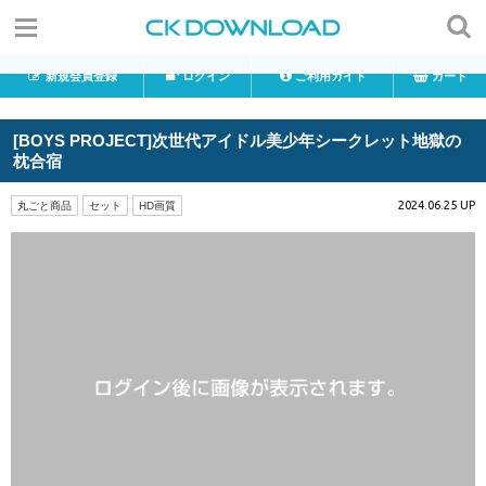
新規会員登録
ログイン
ご利用ガイド
カート
[BOYS PROJECT]次世代アイドル美少年シークレット地獄の
枕合宿
2024.06.25 UP
丸ごと商品
セット
HD画質