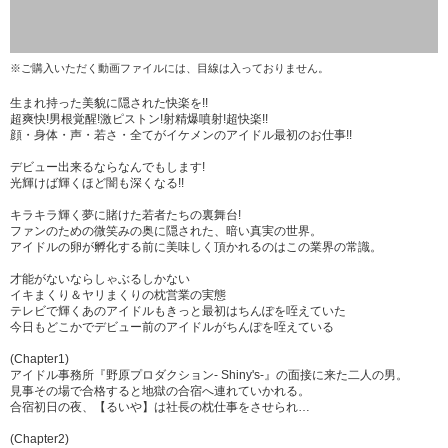
※ご購入いただく動画ファイルには、目線は入っておりません。
生まれ持った美貌に隠された快楽を!!
超爽快!男根覚醒!激ピストン!射精爆噴射!超快楽!!
顔・身体・声・若さ・全てがイケメンのアイドル最初のお仕事!!
デビュー出来るならなんでもします!
光輝けば輝くほど闇も深くなる!!
キラキラ輝く夢に賭けた若者たちの裏舞台!
ファンのための微笑みの奥に隠された、暗い真実の世界。
アイドルの卵が孵化する前に美味しく頂かれるのはこの業界の常識。
才能がないならしゃぶるしかない
イキまくり＆ヤリまくりの枕営業の実態
テレビで輝くあのアイドルもきっと最初はちんぽを咥えていた
今日もどこかでデビュー前のアイドルがちんぽを咥えている
(Chapter1)
アイドル事務所『野原プロダクション- Shiny's-』の面接に来た二人の男。
見事その場で合格すると地獄の合宿へ連れていかれる。
合宿初日の夜、【るいや】は社長の枕仕事をさせられ…
(Chapter2)