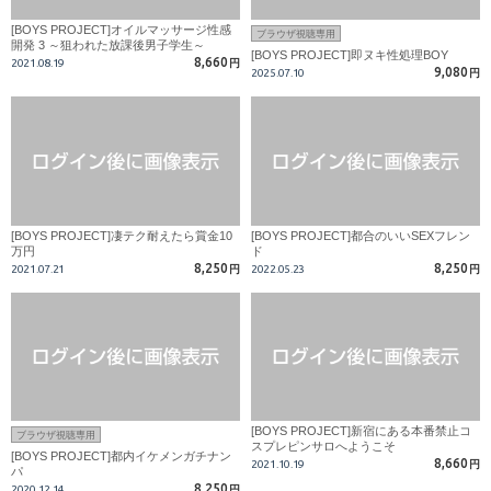
[BOYS PROJECT]オイルマッサージ性感
ブラウザ視聴専用
開発 3 ～狙われた放課後男子学生～
[BOYS PROJECT]即ヌキ性処理BOY
8,660
2021.08.19
円
9,080
2025.07.10
円
[BOYS PROJECT]凄テク耐えたら賞金10
[BOYS PROJECT]都合のいいSEXフレン
万円
ド
8,250
8,250
2021.07.21
円
2022.05.23
円
[BOYS PROJECT]新宿にある本番禁止コ
ブラウザ視聴専用
スプレピンサロへようこそ
[BOYS PROJECT]都内イケメンガチナン
8,660
2021.10.19
円
パ
8,250
2020.12.14
円