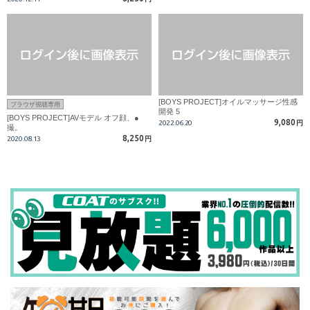
[BOYS PROJECT]オイルマッサージ性感
ブラウザ視聴専用
開発 5
[BOYS PROJECT]AVモデル オフ顔、●
9,080
2022.06.20
円
撮。
8,250
2020.08.13
円