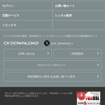
ログイン
お買い物カート
定額サービス
レンタル販売
トピックス
ゲイビデオDVDの制作・販売会社コートコーポレーションが運営する公式動画配信サイト
@ck_download_x
ゲイビデオDVDの制作・販
売会社コートコーポレーシ
お問い合わせ
ご利用規約
ョンが運営する公式動画配
信サイト
プライバシーポリシー
特定商取引に関する法律に基づく表示
当サイトはFUJISSLにより認証されています。SSL対応ページからの情
報送信は暗号化により保護されます。