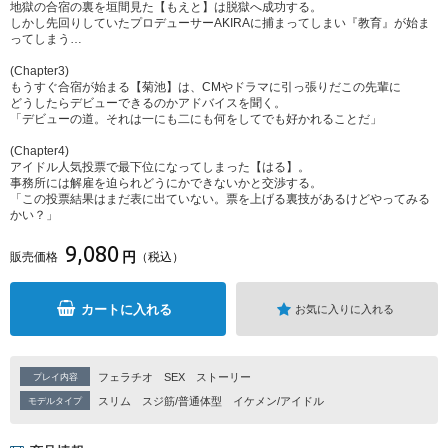
地獄の合宿の裏を垣間見た【もえと】は脱獄へ成功する。
しかし先回りしていたプロデューサーAKIRAに捕まってしまい『教育』が始ま
ってしまう…
(Chapter3)
もうすぐ合宿が始まる【菊池】は、CMやドラマに引っ張りだこの先輩に
どうしたらデビューできるのかアドバイスを聞く。
「デビューの道。それは一にも二にも何をしてでも好かれることだ」
(Chapter4)
アイドル人気投票で最下位になってしまった【はる】。
事務所には解雇を迫られどうにかできないかと交渉する。
「この投票結果はまだ表に出ていない。票を上げる裏技があるけどやってみる
かい？」
9,080
円
販売価格
（税込）
カートに入れる
お気に入りに入れる
フェラチオ
SEX
ストーリー
プレイ内容
スリム
スジ筋/普通体型
イケメン/アイドル
モデルタイプ