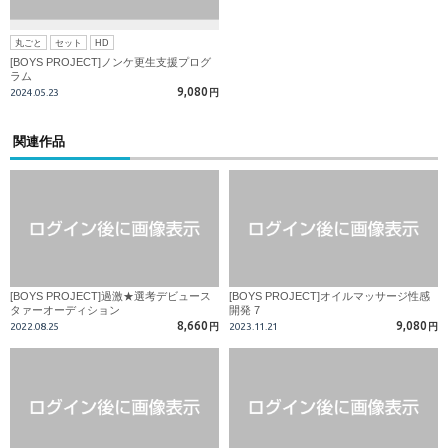
丸ごと
セット
HD
[BOYS PROJECT]ノンケ更生支援プログ
ラム
9,080
2024.05.23
円
関連作品
[BOYS PROJECT]過激★選考デビュース
[BOYS PROJECT]オイルマッサージ性感
タァーオーディション
開発 7
8,660
9,080
2022.08.25
円
2023.11.21
円