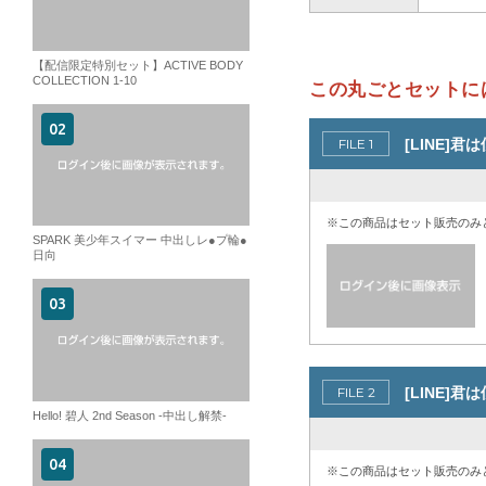
【配信限定特別セット】ACTIVE BODY
COLLECTION 1-10
この丸ごとセットに
[LINE]君
※この商品はセット販売のみ
SPARK 美少年スイマー 中出しレ●プ輪●
日向
[LINE]君
Hello! 碧人 2nd Season -中出し解禁-
※この商品はセット販売のみ