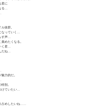
る君に
なる…
…
イル抜群。
になっていく…
らす声…
く責めたくなる。
いく君…
んだね…
…
が魅力的だ。
…
の特別。
つけていたい…
り占めしたいね……