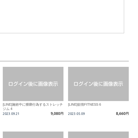
[LINE]施術中に猥褻行為するストレッチ
[LINE]欲情FITNESS 6
ジム 4
9,080
8,660
2023.09.21
円
2023.05.09
円