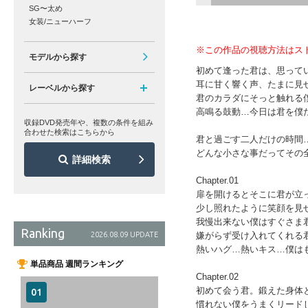
SG〜太め
女装/ニューハーフ
※この作品の視聴方法はス
モデルから探す
初めて逢った君は、思って
耳に甘く響く声、たまに見
レーベルから探す
君のカラダにそっと触れる
高鳴る鼓動…今日は君を僕
収録DVD発売年や、複数の条件を組み
合わせた検索はこちらから
君と過ごす二人だけの時間
どんな小さな事だってその
詳細検索
Chapter.01
扉を開けるとそこに君が立
少し照れたように笑顔を見
我慢出来ない僕はすぐさま
Ranking
2026.08.09 UPDATE
嫌がらず受け入れてくれる
熱いハグ…熱いキス…僕は
単品商品 週間ランキング
Chapter.02
初めて会う君。鍛えた身体
慣れない僕をうまくリード