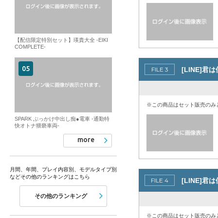
【配信限定特別セット】瑛貴大全 -EIKI
COMPLETE-
[LINE]君
※この商品はセット販売のみ
SPARK ぶっかけ中出し痴●電車 -通勤特
快オトナ猥褻車両-
more
月間、年間、プレイ内容別、モデルタイプ別
などその他のランキングはこちら
[LINE]君
その他のランキング
※この商品はセット販売のみ