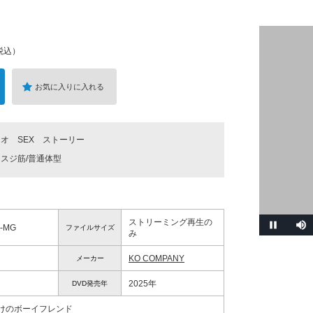
税込）
お気に入りに入れる
チオ
SEX
ストーリー
スジ筋/普通体型
ストリーミング再生の
5-MG
ファイルサイズ
み
KO COMPANY
メーカー
2025年
DVD発売年
けのボーイフレンド