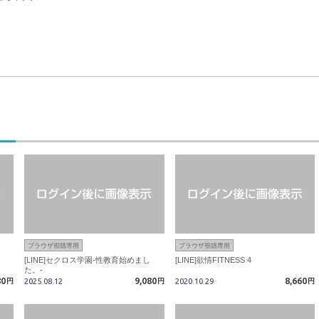
ブラウザ視聴専用
ブラウザ視聴専用
[LINE]セクロス学園-性教育始めまし
[LINE]欲情FITNESS 4
た。-
80
9,080
8,660
円
2025.08.12
円
2020.10.29
円