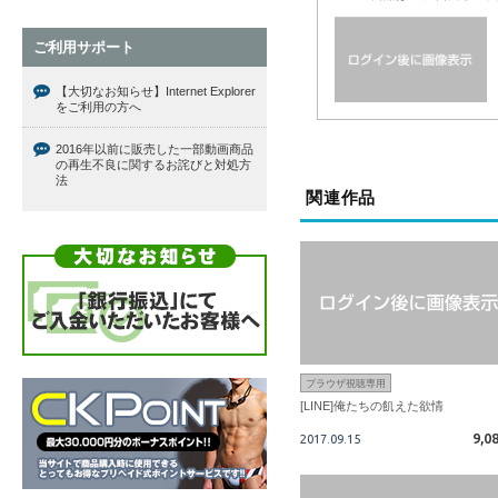
ご利用サポート
【大切なお知らせ】Internet Explorer
をご利用の方へ
2016年以前に販売した一部動画商品
の再生不良に関するお詫びと対処方
法
関連作品
ブラウザ視聴専用
[LINE]俺たちの飢えた欲情
9,0
2017.09.15