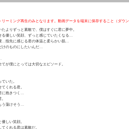
トリーミング再生のみとなります。動画データを端末に保存すること（ダウン
いたよりずっと素敵で、僕はすぐに君に夢中。
せる優しい笑顔、ずっと感じていたくなる…
僕…指先に感じる君の体温と柔らかい肌…
だけのものにしたいんだ…
…
全てが僕にとっては大切なエピソード。
っていた。
せてくれる君。
君に抱きつく…
君。
もう蕩けそう…
と優しい笑顔。
してくれる君は素敵だ。