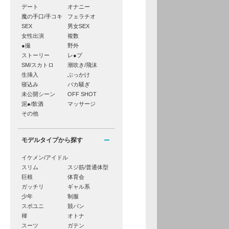
デート
オナニー
魔の手口/手コキ
フェラチオ
SEX
男女SEX
女性出演
複数
●撮
野外
ストーリー
レ●プ
SM/スカトロ
潮吹き/飛沫
生挿入
ぶっかけ
寝込み
バカ騒ぎ
未公開シーン
OFF SHOT
泥●/飲酒
マッサージ
その他
モデルタイプから探す
イケメン/アイドル
スリム
スジ筋/普通体型
巨根
体育会
ガッチリ
ギャル系
少年
制服
スポユニ
競パン
褌
オトナ
スーツ
ガテン