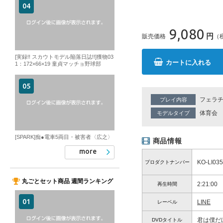
9,080
円
販売価格
（
[実録!! スカウトモデル陥落日誌!!]獲物03
カートに入れる
1：172×66×19 童貞マッチョ野球部
フェラ
プレイ内容
体育会
モデルタイプ
[SPARK]痴●電車5両目・被害者〈広之〉
商品情報
more
KO-LI03
プロダクトナンバー
丸ごとセット商品 週間ランキング
2:21:00
再生時間
LINE
レーベル
君は僕だ
DVDタイトル