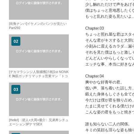
少し触れただけで声をあげ
僕はちょっと意地悪したく
もっと乱れた姿も見たいよ
[街角ナンパ]イケメンのパンツが見たい
Part292
Chapter.03
ちょっと照れ屋な君はスタ
そんな君がキスすると大胆
小刻みに震えるカラダ…漏
それを見た僕はもっと激し
どんどんいやらしくなって
エッチな事、本当に好きな
[デカマラシンジ人類捕獲計画]1st NONK
Chapter.04
E 胸筋ガッチリマッチョ営業マン「トコ
ロテン、発射」
爽やかな好青年の君。
低い声、落ち着いた話し方
鍛えた身体もしぐさも全て
今だけは僕が君を独り占め
たまに見せてくれる僕だけ
こんな姿の君をもっと焼き
[Hello!]〈碧人×大周×優介〉兄弟丼シチュ
誰も知らない二人の関係。
エーション3PナマSEX
キミの笑顔も淫らな姿も独