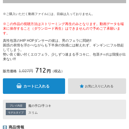
※ご購入いただく動画ファイルには、目線は入っておりません。
※この作品の視聴方法はストリーミング再生のみとなります。動画データを端
末に保存すること（ダウンロード再生）はできませんので予めご了承願いま
す。
真性包茎のHIP HOPダンサーの彼は、男のフェラに悶絶!!
困惑の表情を浮かべながらも下半身の快感には耐えれず、ギンギンにフル勃起
してしまう。
勢い良く吸い付くエロフェラ。少しずつ速まる手コキに、包茎チ○ポは我慢が出
来ない!!!
712
1,027円
円
販売価格
（税込）
カートに入れる
お気に入りに入れる
魔の手口/手コキ
プレイ内容
スリム
モデルタイプ
商品情報