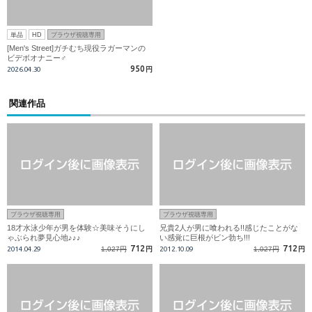
単品
HD
ブラウザ視聴専用
[Men's Street]ガチむち現役ラガーマンの
ビデボオナニー♂
950
2026.04.30
円
関連作品
ブラウザ視聴専用
ブラウザ視聴専用
18才水泳少年が男を体験☆美味そうにし
兄貴2人が男に喰われる!!感じたことがな
ゃぶられ夢見心地♪♪♪
い感覚に巨根がビン勃ち!!!
712
712
2014.04.29
1,027円
円
2012.10.09
1,027円
円