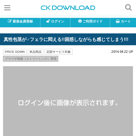
新規会員登録
ログイン
ご利用ガイド
カート
真性包茎が♂フェラに悶える!!困惑しながらも感じてしまう!!!
2014.04.22 UP
PRICE DOWN
単品商品
定額サービス対象
ブラウザ視聴（ストリーミング）専用