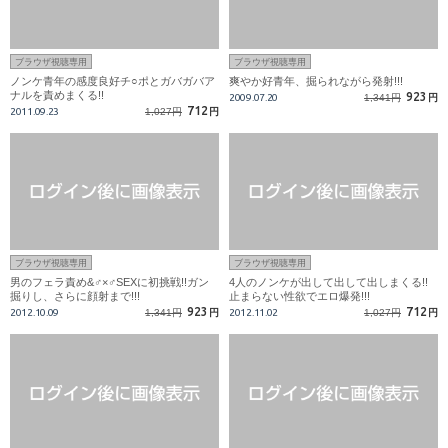
ブラウザ視聴専用
ブラウザ視聴専用
ノンケ青年の感度良好チ○ポとガバガバア
爽やか好青年、掘られながら発射!!!
ナルを責めまくる!!
923
2009.07.20
1,341円
円
712
2011.09.23
1,027円
円
ブラウザ視聴専用
ブラウザ視聴専用
男のフェラ責め&♂×♂SEXに初挑戦!!ガン
4人のノンケが出して出して出しまくる!!
掘りし、さらに顔射まで!!!
止まらない性欲でエロ爆発!!!
923
712
2012.10.09
1,341円
円
2012.11.02
1,027円
円