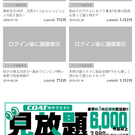
ブラウザ視聴専用
ブラウザ視聴専用
素朴坊主18才、元気チ○コからピュピュピ
初めてのアナルに太マラ暴走!!全身の筋肉
ュ!!!若さ放出！
を使って掘り倒す!!!
712
1,132
2009.07.10
1,027円
円
2014.05.26
1,655円
円
ブラウザ視聴専用
ブラウザ視聴専用
幼さが残る18才が♂責めでビンビン!!勢い
木村の掘りテクに勃起全開!!下から激しく
発射で性欲発散!!!
突かれて掘られイキッ!!!
712
1,132
2014.04.24
1,027円
円
2014.05.14
1,655円
円