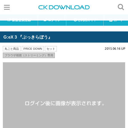
新規会員登録
ログイン
ご利用ガイド
カート
G:eX 3 『ぶっきらぼう』
2015.06.16 UP
丸ごと商品
PRICE DOWN
セット
ブラウザ視聴（ストリーミング）専用