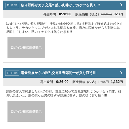
祭り野郎がガチ交尾!! 熱い肉棒がデカケツを貫く!!!
0:28:00
923
再生時間
販売価格（税込）
1,341円
円
法被(はっぴ)姿の祭り野郎が、汗臭い雄×雄交尾に挑む!!根元まで咥え込まれ起立す
る太マラ。デカいケツにブチ込まれる玩具＆肉棒。痛みに悶えながらも刺激には
反応してしまい、己のイチモツは熱くたぎる!!!
露天発展からの淫乱交尾!! 野郎同士が貪り狂う!!!
0:26:00
1,132
再生時間
販売価格（税込）
1,655円
円
旅館の露天で発展した2人の野郎。部屋に戻って淫乱交尾!!!ぶつかり合う肉体。雄
臭い息遣い…。脂の乗った男の喘ぎが部屋に響き、獣の様に貪り狂う!!!