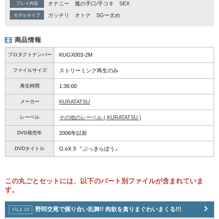
オナニー
魔の手口/手コキ
SEX
プレイ内容
ガッチリ
オトナ
SG〜太め
モデルタイプ
商品情報
プロダクトナンバー
KUGX003-2M
ファイルサイズ
ストリーミング再生のみ
再生時間
1:36:00
メーカー
KURATATSU
レーベル
その他のレーベル ( KURATATSU )
DVD発売年
2006年以前
DVDタイトル
G:eX 3 『ぶっきらぼう』
この丸ごとセットには、以下のパート別ファイルが含まれていま
す。
野郎交尾で掘り合い乱舞!! 肉欲を貪りまぐわいまくる!!!