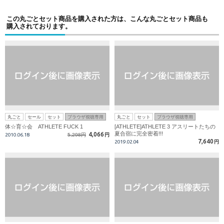
この丸ごとセット商品を購入された方は、こんな丸ごとセット商品も
購入されております。
丸ごと
セール
セット
ブラウザ視聴専用
丸ごと
セット
ブラウザ視聴専用
体☆育☆会 ATHLETE FUCK 1
[ATHLETE]ATHLETE 3 アスリートたちの
夏合宿に完全密着!!!
4,066
2010.06.18
5,298円
円
7,640
2019.02.04
円