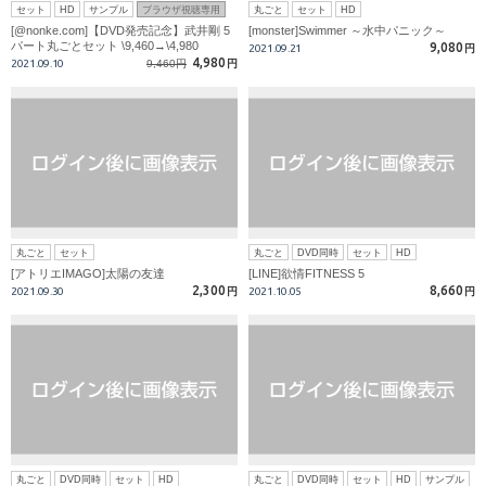
セット
HD
サンプル
ブラウザ視聴専用
丸ごと
セット
HD
[@nonke.com]【DVD発売記念】武井剛 5
[monster]Swimmer ～水中パニック～
パート丸ごとセット \9,460→\4,980
9,080
2021.09.21
円
4,980
2021.09.10
9,460円
円
丸ごと
セット
丸ごと
DVD同時
セット
HD
[アトリエIMAGO]太陽の友達
[LINE]欲情FITNESS 5
2,300
8,660
2021.09.30
円
2021.10.05
円
丸ごと
DVD同時
セット
HD
丸ごと
DVD同時
セット
HD
サンプル