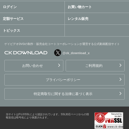
ログイン
お買い物カート
定額サービス
レンタル販売
トピックス
ゲイビデオDVDの制作・販売会社コートコーポレーションが運営する公式動画配信サイト
@ck_download_x
ゲイビデオDVDの制作・販
売会社コートコーポレーシ
お問い合わせ
ご利用規約
ョンが運営する公式動画配
信サイト
プライバシーポリシー
特定商取引に関する法律に基づく表示
当サイトはFUJISSLにより認証されています。SSL対応ページからの情
報送信は暗号化により保護されます。