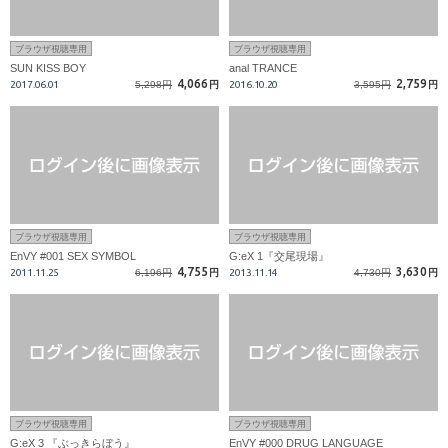
ブラウザ視聴専用
ブラウザ視聴専用
SUN KISS BOY
anal TRANCE
4,066
2,759
2017.06.01
5,298円
円
2016.10.20
3,595円
円
ブラウザ視聴専用
ブラウザ視聴専用
EnVY #001 SEX SYMBOL
G:eX 1『交尾現場』
4,755
3,630
2011.11.25
6,196円
円
2013.11.14
4,730円
円
ブラウザ視聴専用
ブラウザ視聴専用
G:eX 3 『ぶっきらぼう』
EnVY #000 DRUG LANGUAGE