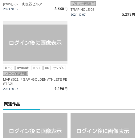
[eros]シン・肉便器ビルダー
ブラウザ視聴専用
8,660
2021.10.05
円
TRAP HOLE 08
5,298
2021.10.07
円
丸ごと
DVD同時
セット
HD
サンプル
ブラウザ視聴専用
MVP ♯021 「GAF -GOLDEN ATHLETE FE
STIVAL-」
6,196
2021.10.07
円
関連作品