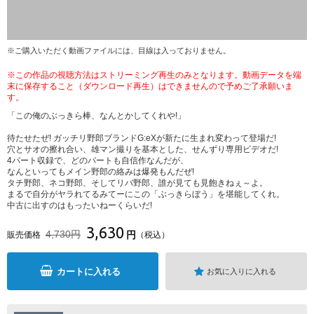
※ご購入いただく動画ファイルには、目線は入っておりません。
※この作品の視聴方法はストリーミング再生のみとなります。動画データを端
末に保存すること（ダウンロード再生）はできませんので予めご了承願いま
す。
「この俺のぶっきら棒、なんとかしてくれや!」
待たせたぜ! ガッチリ野郎ブランドG:eXが新たに生まれ変わって登場だ!
穴とサオの擦れ合い、雄マン撮りを基本とした、せんずり専用ビデオだ!
4パート収録で、どのパートも自信作なんだが、
なんといってもメイン野郎の絡みは爆発もんだぜ!
タチ野郎、ネコ野郎、そしてリバ野郎、誰が見ても見飽きねぇ～よ。
まるで自分がヤラれてるみてーにこの「ぶっきらぼう」を堪能してくれ。
中古に出すのはもったいねーくらいだ!
3,630
4,730円
円
販売価格
（税込）
カートに入れる
お気に入りに入れる