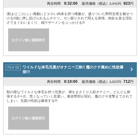
0:32:00
923
再生時間
販売価格（税込）
1,341円
円
漢(おとこ)らしい風貌にどエロい肉体を持つ権藤が、盛りついた野郎交尾を魅せつ
ける!!雄に押し拡げられるムチケツ。ガン掘りされて悶える表情。肉欲を貪る淫乱
さでまぐわいまくり、雄汁ザーメンをぶっかける!!!
ワイルドな体毛兄貴がオナニー三昧!! 魔のクチ責めに性欲爆
発!!!
0:10:00
712
再生時間
販売価格（税込）
1,027円
円
獣の様なワイルドな体毛を持つ兄貴が、褌をまさぐり人前オナニー。どんどん膨
張するチ○ポ。荒くなっていく息遣い。般若野郎が現れ、魔のクチ攻撃までされて
しまい、兄貴の性欲は爆発する!!!